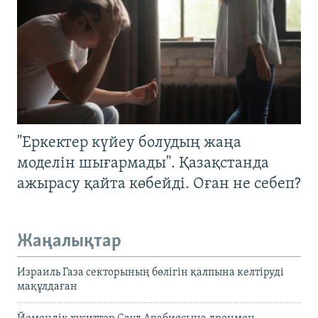
"Еркектер күйеу болудың жаңа
моделін шығармады". Қазақстанда
ажырасу қайта көбейді. Оған не себеп?
Жаңалықтар
Израиль Газа секторының бөлігін қалпына келтіруді
мақұлдаған