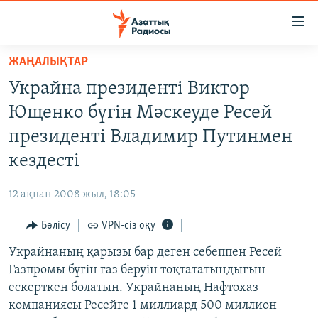
Accessibility
links
Skip
ЖАҢАЛЫҚТАР
to
ЖАҢАЛЫҚТАР
Украйна президенті Виктор
main
САЯСАТ
content
Ющенко бүгін Мәскеуде Ресей
AZATTYQTV
Skip
президенті Владимир Путинмен
to
ҚАҢТАР ОҚИҒАСЫ
кездесті
main
АДАМ ҚҰҚЫҚТАРЫ
Navigation
12 ақпан 2008 жыл, 18:05
Skip
ӘЛЕУМЕТ
to
Бөлісу
VPN-сіз оқу
ӘЛЕМ
Search
Украйнаның қарызы бар деген себеппен Ресей
АРНАЙЫ ЖОБАЛАР
Газпромы бүгін газ беруін тоқтататындығын
ескерткен болатын. Украйнаның Нафтохаз
Русский
компаниясы Ресейге 1 миллиард 500 миллион