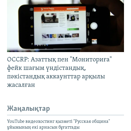
OCCRP: Азаттық пен "Мониториға"
фейк шағым үндістандық,
пәкістандық аккаунттар арқылы
жасалған
Жаңалықтар
YouTube видеохостинг қызметі "Русская община"
ұйымының екі арнасын бұғаттады