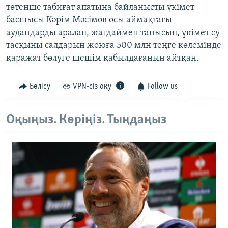
төтенше табиғат апатына байланысты үкімет
ЖАЗЫЛЫҢЫЗ
басшысы Кәрім Мәсімов осы аймақтағы
аудандарды аралап, жағдаймен танысып, үкімет су
тасқыны салдарын жоюға 500 млн теңге көлемінде
Басқа тілдерде
қаражат бөлуге шешім қабылдағанын айтқан.
Бөлісу
VPN-сіз оқу
Follow us
Оқыңыз. Көріңіз. Тыңдаңыз