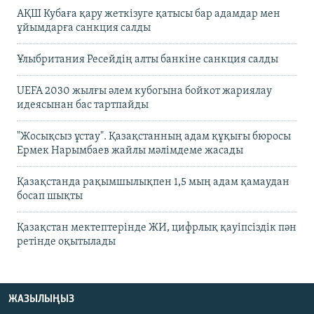
АҚШ Кубаға қару жеткізуге қатысы бар адамдар мен
ұйымдарға санкция салды
Ұлыбритания Ресейдің алты банкіне санкция салды
UEFA 2030 жылғы әлем кубогына бойкот жариялау
идеясынан бас тартпайды
"Жосықсыз ұстау". Қазақстанның адам құқығы бюросы
Ермек Нарымбаев жайлы мәлімдеме жасады
Қазақстанда рақымшылықпен 1,5 мың адам қамаудан
босап шықты
Қазақстан мектептерінде ЖИ, цифрлық қауіпсіздік пән
ретінде оқытылады
ЖАЗЫЛЫҢЫЗ