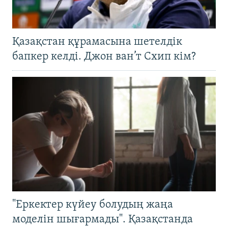
Қазақстан құрамасына шетелдік
бапкер келді. Джон ван’т Схип кім?
"Еркектер күйеу болудың жаңа
моделін шығармады". Қазақстанда