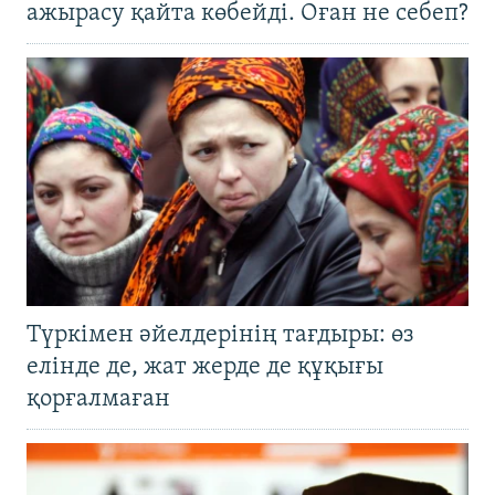
ажырасу қайта көбейді. Оған не себеп?
Түркімен әйелдерінің тағдыры: өз
елінде де, жат жерде де құқығы
қорғалмаған