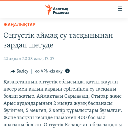
Accessibility
links
Skip
ЖАҢАЛЫҚТАР
to
ЖАҢАЛЫҚТАР
Оңтүстік аймақ су тасқынынан
main
САЯСАТ
content
зардап шегуде
AZATTYQTV
Skip
to
22 ақпан 2008 жыл, 17:07
ҚАҢТАР ОҚИҒАСЫ
main
АДАМ ҚҰҚЫҚТАРЫ
Бөлісу
VPN-сіз оқу
Navigation
Skip
ӘЛЕУМЕТ
Қазақстанның оңтүстік облысында қатты жауған
to
нөсер мен қалың қардың ерігенінен су тасқыны
ӘЛЕМ
Search
болып жатыр. Аймақтағы Сарыағаш, Отырар және
АРНАЙЫ ЖОБАЛАР
Арыс аудандарының 2 мыңға жуық баспанасы
бүлінген, 5 мектеп, 2 көпір құрылыстары бұзылған.
Русский
Және тасқын кезінде шамамен 400 бас мал
шығыны болған. Оңтүстік Қазақстан облысындағы