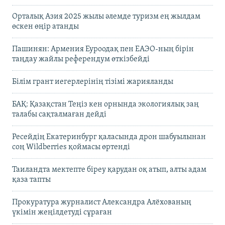
Орталық Азия 2025 жылы әлемде туризм ең жылдам
өскен өңір атанды
Пашинян: Армения Еуроодақ пен ЕАЭО-ның бірін
таңдау жайлы референдум өткізбейді
Білім грант иегерлерінің тізімі жарияланды
БАҚ: Қазақстан Теңіз кен орнында экологиялық заң
талабы сақталмаған дейді
Ресейдің Екатеринбург қаласында дрон шабуылынан
соң Wildberries қоймасы өртенді
Таиландта мектепте біреу қарудан оқ атып, алты адам
қаза тапты
Прокуратура журналист Александра Алёхованың
үкімін жеңілдетуді сұраған