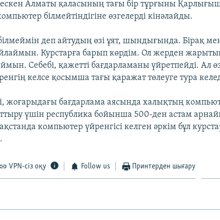
ілдескен Алматы қаласының тағы бір тұрғыны Қарлығы
 компьютер білмейтіндігіне өзгелерді кінәлайды.
білмеймін деп айтудың өзі ұят, шындығында. Бірақ ме
йлаймын. Курстарға барып көрдім. Ол жерден жарыты
ймын. Себебі, қажетті бағдарламаны үйретпейді. Ал ө
ренгің келсе қосымша тағы қаражат төлеуге тура келеді
гі, жоғарыдағы бағдарлама аясында халықтың компью
 арттыру үшін республика бойынша 500-ден астам арна
қстанда компьютер үйренгісі келген әркім бұл курста
.
VPN-сіз оқу
Follow us
Принтерден шығару