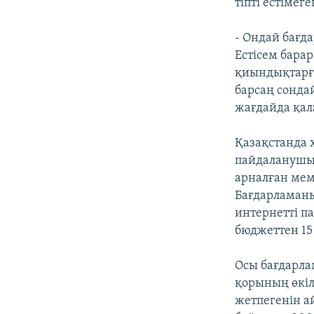
тіпті естімег
- Ондай бағд
Естісем барар
қиындықтарға
барсаң сонда
жағдайда қала
Қазақстанда 
пайдаланушыл
арналған мем
Бағдарламаны
интернетті п
бюджеттен 15
Осы бағдарла
қорының өкіл
жетпегенін а