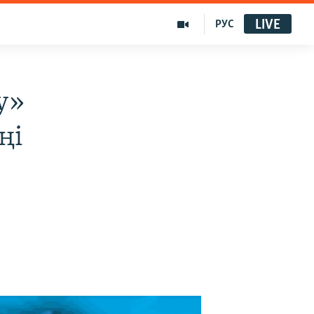
LIVE
РУС
у»
ңі