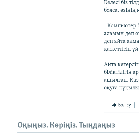
Келесі біз т
болса, өзінің
- Компьютер 
аламын деп о
деп айта алма
қажеттісін үй
Айта кетерлі
біліктілігін
ашылған. Қаза
оқуға құқылы
Бөлісу
Оқыңыз. Көріңіз. Тыңдаңыз