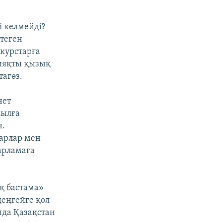
і келмейді?
птеген
курстарға
сияқты қызық
тагөз.
нет
жылға
н.
барлар мен
арламаға
қ бастама»
еңгейге қол
нда Қазақстан