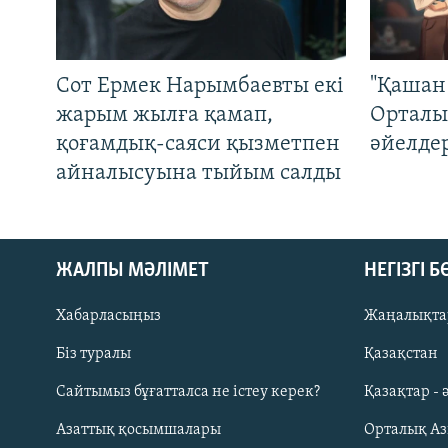
Сот Ермек Нарымбаевты екі
"Қашан 
жарым жылға қамап,
Орталы
қоғамдық-саяси қызметпен
әйелде
айналысуына тыйым салды
ЖАЛПЫ МӘЛІМЕТ
НЕГІЗГІ 
Хабарласыңыз
Жаңалықта
Біз туралы
Қазақстан
Русский
Сайтымыз бұғатталса не істеу керек?
Қазақтар - 
Азаттық қосымшалары
Орталық А
ЖАЗЫЛЫҢЫЗ