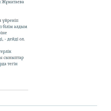
ш Жұматаева
н үйреніп
п білім алдым
зіне
, - дейді ол.
терлік
йы сыныптар
рда тегін