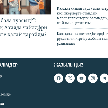
Қазақстанның сауда министр
кәсіпкерлерге отандық
маркетплейстерге басымдық
бала туасың?":
жайлы кеңес айтты
қ Азияда чайлдфри-
рге қалай қарайды?
Қазақстанға шетелдіктерді 
рұқсатпен кіргізу жобасы та
ұсынылды
БӨЛІМДЕР
ЖАЗЫЛЫҢЫЗ
р
әлемде
зия