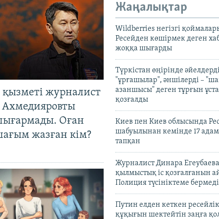
Жаңалықтар
Wildberries негізгі қоймала
Ресейден көшірмек деген ха
жоққа шығарды
Түркістан өңірінде әйелдерді
"ұрғашылар", әншілерді – "
азаншысы" деген тұрғын ұста
 қызметі журналист
қозғалды
 Ахмедияровты
шығармады. Оған
Киев пен Киев облысында Рес
шабуылынан кемінде 17 адам
шағым жазған кім?
тапқан
Журналист Динара Егеубаева
қылмыстық іс қозғалғанын а
Полиция түсініктеме бермеді
Путин елден кеткен ресейлі
құқығын шектейтін заңға қо