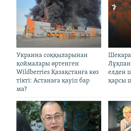
Украина соққыларынан
Шекара
қоймалары өртенген
Лұқпан
Wildberries Қазақстанға көз
елден 
тікті: Астанаға қауіп бар
қарсы 
ма?