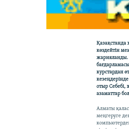
Қазақстанда 
көздейтін ме
жарияланды. 
бағдарламасы
курстардан ө
кезеңдерінде
отыр Себебі,
азаматтар бо
Алматы қалас
меңгеруге де
компьютерден