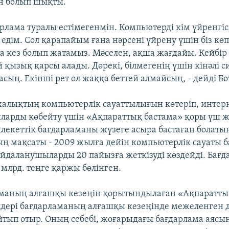
ен болып шықты.
арлама туралы естімегенмін. Компьютерді кім үйренгіс
 едім. Сол қарапайым ғана нәрсені үйрену үшін біз кө
 кез болып жатамыз. Мәселен, ақша жағдайы. Кейбір 
й қызық қарсы алады. Дөрекі, білмегенің үшін кінәлі 
сың. Екінші рет ол жаққа беттей алмайсың, - дейді Бо
халықтың компьютерлік сауаттылығын көтеріп, интер
арды көбейту үшін «Ақпараттық бастама» қоры үш 
лекеттік бағдарламаны жүзеге асыра бастаған болаты
ң мақсаты - 2009 жылға дейін компьютерлік сауаты 
айдаланушыларды 20 пайызға жеткізуді көздейді. Бағд
 млрд. теңге қаржы бөлінген.
маның алғашқы кезеңін қорытындылаған «Ақпаратты
дері бағдарламаның алғашқы кезеңінде межеленген д
йтып отыр. Оның себебі, жоғарыдағы бағдарлама аясы