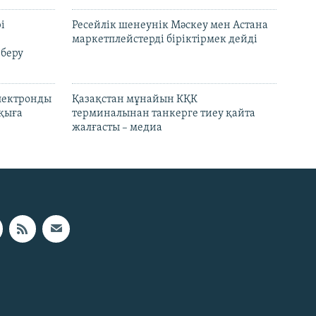
і
Ресейлік шенеунік Мәскеу мен Астана
маркетплейстерді біріктірмек дейді
 беру
электронды
Қазақстан мұнайын КҚК
лқыға
терминалынан танкерге тиеу қайта
жалғасты – медиа