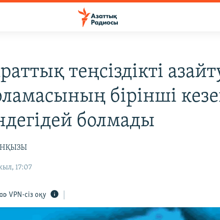
раттық теңсіздікті азайт
рламасының бірінші кезе
ндегідей болмады
ЕНҚЫЗЫ
ыл, 17:07
VPN-сіз оқу