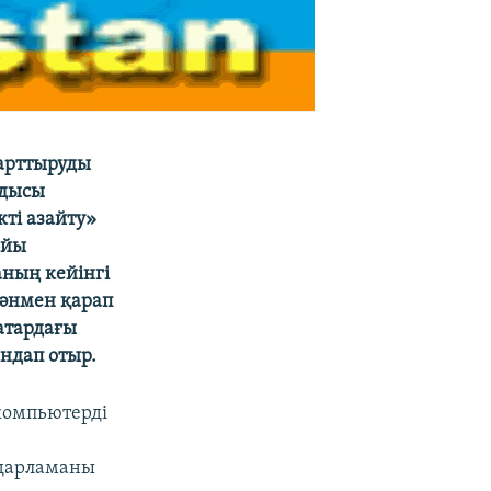
арттыруды
ндысы
ті азайту»
айы
ның кейінгі
мәнмен қарап
атардағы
ындап отыр.
компьютерді
ғдарламаны