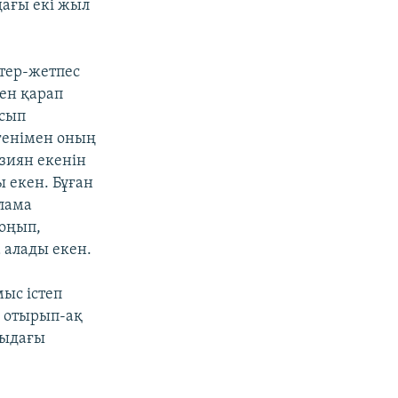
ағы екі жыл
тер-жетпес
ен қарап
асып
генімен оның
 зиян екенін
ы екен. Бұған
лама
тоңып,
 алады екен.
ыс істеп
е отырып-ақ
рыдағы