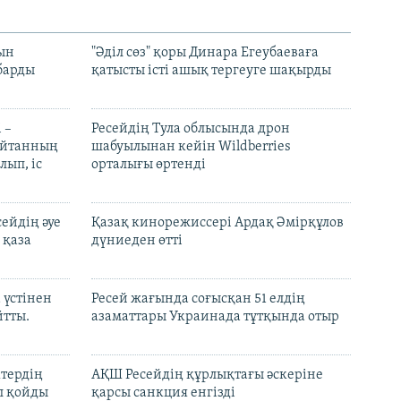
рын
"Әділ сөз" қоры Динара Егеубаеваға
барды
қатысты істі ашық тергеуге шақырды
 –
Ресейдің Тула облысында дрон
шайтанның
шабуылынан кейін Wildberries
лып, іс
орталығы өртенді
ейдің әуе
Қазақ кинорежиссері Ардақ Әмірқұлов
 қаза
дүниеден өтті
 үстінен
Ресей жағында соғысқан 51 елдің
йтты.
азаматтары Украинада тұтқында отыр
ктердің
АҚШ Ресейдің құрлықтағы әскеріне
л қойды
қарсы санкция енгізді