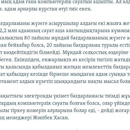
мың адам ғана компьютерлік сауатын ашыпты. Ал алд
н. адам арнаулы курстан өтуі тиіс екен.
бағдарламаны жүзеге асырушылар алдағы екі жылға же
 2,2 млн адамның сауат аша алатындықтарына күмәнм
, халықтың 80 пайызы мұндай бағдарламаның жүзеге 
н бейхабар болса, 20 пайызы бағдарлама туралы есті
 көздейтіндігін білмейді. Мұндай селқостық өздеріне
нбеген. Екіншіден, енжарлықта өз кесірін тигізіп жатад
ты қаласында қабылданып жатқан мемлекеттік бағдар
т қабылдау кезінде бірнеше мыңдаған адам суыққа 
ртамент алдын күзетіп шыққандығы нақты мысал бола
 уақыттағы электронды үкімет бағдарламасы тиімді жұм
ттардың компьютерлік сауаты болған болса, олар үйінд
ылы тіркеу номерін алуларына болар еді, - дейді жоға
ң менеджері Жәнібек Хасан.