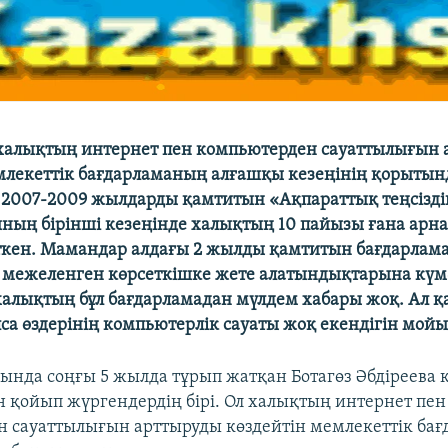
халықтың интернет пен компьютерден сауаттылығын 
млекеттік бағдарламаның алғашқы кезеңінің қорыты
2007-2009 жылдарды қамтитын «Ақпараттық теңсіздік
ның бірінші кезеңінде халықтың 10 пайызы ғана арн
ткен. Мамандар алдағы 2 жылды қамтитын бағдарлама
 межеленген көрсеткішке жете алатындықтарына кү
 халықтың бұл бағдарламадан мүлдем хабары жоқ. Ал қ
лса өздерінің компьютерлік сауаты жоқ екендігін мой
ында соңғы 5 жылда тұрып жатқан Ботагөз Әбдіреева 
н қойып жүргендердің бірі. Ол халықтың интернет пен
 сауаттылығын арттыруды көздейтін мемлекеттік ба