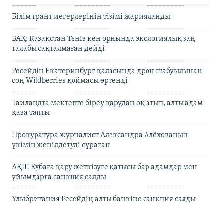
Білім грант иегерлерінің тізімі жарияланды
БАҚ: Қазақстан Теңіз кен орнында экологиялық заң
талабы сақталмаған дейді
Ресейдің Екатеринбург қаласында дрон шабуылынан
соң Wildberries қоймасы өртенді
Таиландта мектепте біреу қарудан оқ атып, алты адам
қаза тапты
Прокуратура журналист Александра Алёхованың
үкімін жеңілдетуді сұраған
АҚШ Кубаға қару жеткізуге қатысы бар адамдар мен
ұйымдарға санкция салды
Ұлыбритания Ресейдің алты банкіне санкция салды