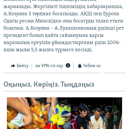
ЖАЗЫЛЫҢЫЗ
жариялады. Жергілікті тілшіміздің хабарлауынша,
А.Козулин 3 тәулікке босатылды. АҚШ пен Еуропа
Одағы ресми Минскіден оны босатуды талап еткен
болатын. А.Козулин – А.Лукашенконың үшінші рет
Басқа тілдерде
президент болып қайта сайлануына қарсы
наразылық ереуілін ұйымдастырғаны үшін 2006-
ншы жылы 5,5 жылға түрмеге кесілді.
Бөлісу
VPN-сіз оқу
Follow us
Оқыңыз. Көріңіз. Тыңдаңыз