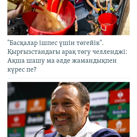
"Басқалар ішпес үшін төгейік".
Қырғызстандағы арақ төгу челленджі:
Ақша шашу ма әлде жамандықпен
күрес пе?