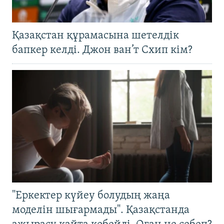
Қазақстан құрамасына шетелдік
бапкер келді. Джон ван’т Схип кім?
"Еркектер күйеу болудың жаңа
моделін шығармады". Қазақстанда