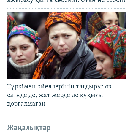
ажырасу қайта көбейді. Оған не себеп?
Түркімен әйелдерінің тағдыры: өз
елінде де, жат жерде де құқығы
қорғалмаған
Жаңалықтар