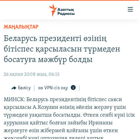
Accessibility
links
Skip
ЖАҢАЛЫҚТАР
to
ЖАҢАЛЫҚТАР
Беларусь президенті өзінің
main
САЯСАТ
content
бітіспес қарсыласын түрмеден
AZATTYQTV
Skip
босатуға мәжбүр болды
to
ҚАҢТАР ОҚИҒАСЫ
main
26 ақпан 2008 жыл, 06:15
АДАМ ҚҰҚЫҚТАРЫ
Navigation
Skip
Бөлісу
VPN-сіз оқу
ӘЛЕУМЕТ
to
МИНСК: Беларусь президентінің бітіспес саяси
ӘЛЕМ
Search
қарсыласы А.Козулин өзінің әйелін жерлеу үшін
АРНАЙЫ ЖОБАЛАР
түрмеден уақытша босатылды. Өткен сенбі күні ісік
ауруынан қайтыс болған зайыбы Иринаны
Русский
жерлеуге өзін жібермей қойғаны үшін өткен
жексенбі күні оппозиция лидері аштық