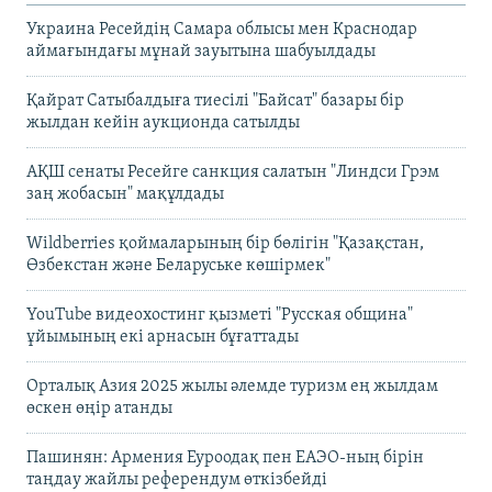
Украина Ресейдің Самара облысы мен Краснодар
аймағындағы мұнай зауытына шабуылдады
Қайрат Сатыбалдыға тиесілі "Байсат" базары бір
жылдан кейін аукционда сатылды
АҚШ сенаты Ресейге санкция салатын "Линдси Грэм
заң жобасын" мақұлдады
Wildberries қоймаларының бір бөлігін "Қазақстан,
Өзбекстан және Беларуське көшірмек"
YouTube видеохостинг қызметі "Русская община"
ұйымының екі арнасын бұғаттады
Орталық Азия 2025 жылы әлемде туризм ең жылдам
өскен өңір атанды
Пашинян: Армения Еуроодақ пен ЕАЭО-ның бірін
таңдау жайлы референдум өткізбейді