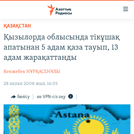
Accessibility
links
Skip
ҚАЗАҚСТАН
to
ЖАҢАЛЫҚТАР
Қызылорда облысында тікұшақ
main
САЯСАТ
content
апатынан 5 адам қаза тауып, 13
AZATTYQTV
Skip
адам жарақаттанды
to
ҚАҢТАР ОҚИҒАСЫ
main
Кенжебек НҰРҚАСЕНҰЛЫ
АДАМ ҚҰҚЫҚТАРЫ
Navigation
Skip
28 ақпан 2008 жыл, 16:05
ӘЛЕУМЕТ
to
ӘЛЕМ
Бөлісу
VPN-сіз оқу
Search
АРНАЙЫ ЖОБАЛАР
Русский