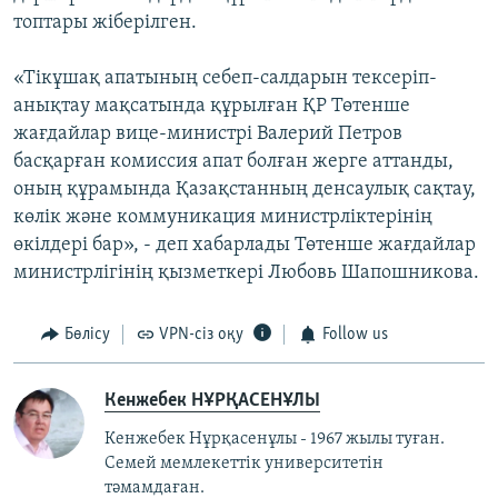
топтары жіберілген.
«Тікұшақ апатының себеп-салдарын тексеріп-
анықтау мақсатында құрылған ҚР Төтенше
жағдайлар вице-министрі Валерий Петров
басқарған комиссия апат болған жерге аттанды,
оның құрамында Қазақстанның денсаулық сақтау,
көлік және коммуникация министрліктерінің
өкілдері бар», - деп хабарлады Төтенше жағдайлар
министрлігінің қызметкері Любовь Шапошникова.
Бөлісу
VPN-сіз оқу
Follow us
Кенжебек НҰРҚАСЕНҰЛЫ
Кенжебек Нұрқасенұлы - 1967 жылы туған.
Семей мемлекеттік университетін
тәмамдаған.