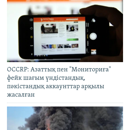
OCCRP: Азаттық пен "Мониториға"
фейк шағым үндістандық,
пәкістандық аккаунттар арқылы
жасалған