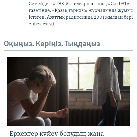
Семейдегі «ТВК-6» телеарнасында, «СолDAT»
газетінде, «Қазақ тарихы» журналында жұмыс
істеген. Азаттық радиосында 2001 жылдан бері
еңбек етеді.
Оқыңыз. Көріңіз. Тыңдаңыз
"Еркектер күйеу болудың жаңа