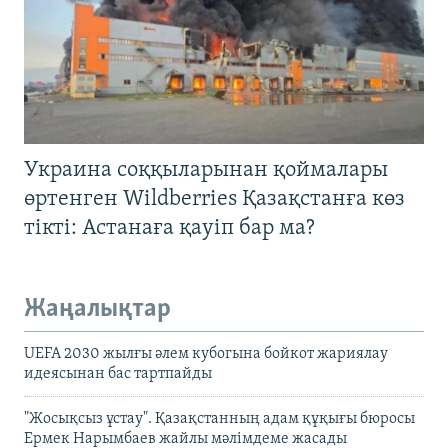
Украина соққыларынан қоймалары
өртенген Wildberries Қазақстанға көз
тікті: Астанаға қауіп бар ма?
Жаңалықтар
UEFA 2030 жылғы әлем кубогына бойкот жариялау
идеясынан бас тартпайды
"Жосықсыз ұстау". Қазақстанның адам құқығы бюросы
Ермек Нарымбаев жайлы мәлімдеме жасады