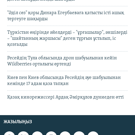
"Әділ сөз" қоры Динара Егеубаеваға қатысты істі ашық
тергеуге шақырды
Түркістан өңірінде әйелдерді – "ұрғашылар", әншілерді
– "шайтанның жаршысы" деген тұрғын ұсталып, іс
қозғалды
Ресейдің Тула облысында дрон шабуылынан кейін
Wildberries орталығы өртенді
Киев пен Киев облысында Ресейдің әуе шабуылынан
кемінде 17 адам қаза тапқан
Қазақ кинорежиссері Ардақ Әмірқұлов дүниеден өтті
ЖАЗЫЛЫҢЫЗ