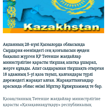
ЖАЗЫЛЫҢЫЗ
Басқа тілдерде
Ақпанның 28-күні Қызылорда облысында
Сырдария өзеніндегі сең қозғалысын әуеден
бақылап жүрген ҚР Төтенше жағдайлар
министрлігіне қарасты тікұшақ апатқа ұшырап,
жерге құлады. Апат салдарынан тікұшақта отырған
18 адамның 5-уі қаза тауып, қалғандары түрлі
дәрежедегі жарақат алған. Жарақаттанғандар
арасында облыс әкімі Мұхтар Құлмұхаммед те бар.
Қазақстанның Төтенше жағдайлар министрлігіне
қарасты «Қазақавиақұтқару» республикалық