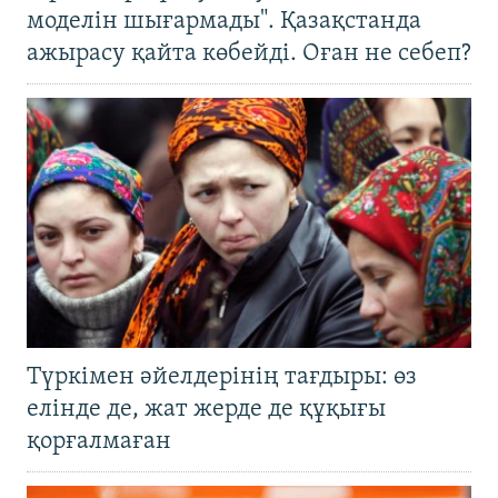
моделін шығармады". Қазақстанда
ажырасу қайта көбейді. Оған не себеп?
Түркімен әйелдерінің тағдыры: өз
елінде де, жат жерде де құқығы
қорғалмаған