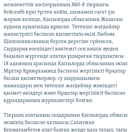
мемлекеттік кәсіпорынның МИ-8 тікұшағы
бейсенбі күні түстен кейін, шамамен сағат үш
жарым кезінде, Қызылорда облысының Жалағаш
ауданы аумағында құлаған. Төтенше жағдайлар
министрлігі баспасөз қызметінің өкілі Любовь
Шапошникованың берген дерегіне сүйенсек,
Сырдария өзеніндегі көктемгі сең көшін әуеден
бақылап жүргенде апатқа ұшыраған тікұшақтағы
18 адамның арасында Қызылорда облысының әкімі
Мұхтар Құлмұхаммед бастаған жергілікті бірқатар
басшы қызметкерлер, су шаруашылығы
мамандары мен төтенше жағдайлар жөніндегі
қызмет өкілдері және бірқатар жергілікті баспасөз
құралдарының журналистері болған.
Тікұшақ апатының салдарынан Қызылорда облысы
әкімінің баспасөз хатшысы Сахитжан
Бермағамбетов апат болған жерде қаза тауып, тағы