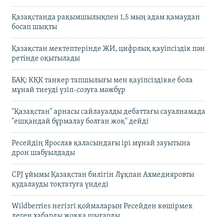
Қазақстанда рақымшылықпен 1,5 мың адам қамаудан
босап шықты
Қазақстан мектептерінде ЖИ, цифрлық қауіпсіздік пән
ретінде оқытылады
БАҚ: КҚК танкер тапшылығы мен қауіпсіздікке бола
мұнай тиеуді үзіп-созуға мәжбүр
"Қазақстан" арнасы сайлауалды дебаттағы сауалнамада
"ешқандай бұрмалау болған жоқ" дейді
Ресейдің Ярослав қаласындағы ірі мұнай зауытына
дрон шабуылдады
CPJ ұйымы Қазақстан билігін Лұқпан Ахмедияровты
қудалауды тоқтатуға үндеді
Wildberries негізгі қоймаларын Ресейден көшірмек
деген хабарды жоққа шығарды