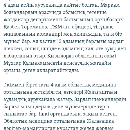
4 адам кейін ауруханада қайтыс болған. Марқұм
болғандардың арасында облыстық төтенше
жағдайлар департаменті бастығының орынбасары
Қазбек Төреманов, ТЖМ аға офицері, тікұшақ
экипажының командирі мен экипаждың тағы бір
мүшесі бар. Ал қалған 13 адамның барлығы зардап
шеккен, соның ішінде 6 адамның халі өте ауыр деп
хабарланып отыр. Қызылорда облысының әкімі
Мұхтар Құлмұхаммедтің денсаулық жағдайы
орташа деген ақпарат айтылды.
Әкіммен бірге тағы 4 адам облыстық медицина
орталығына жеткізілген, өзгелері Жалағаштағы
аудандық ауруханада жатыр. Зардап шеккендердің
барлығының дерлік дене мүшелерінде түрлі
сынықтар бар, ішкі органдарына зақым келген.
Облыстық медицина орталығынан Жалағашқа
дәрігер-мамандардан құралған жедел жәрдем