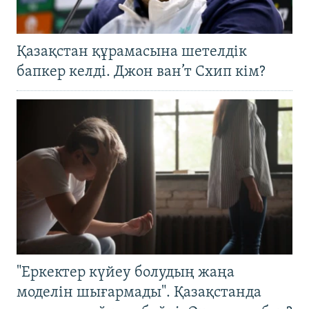
Қазақстан құрамасына шетелдік
бапкер келді. Джон ван’т Схип кім?
"Еркектер күйеу болудың жаңа
моделін шығармады". Қазақстанда