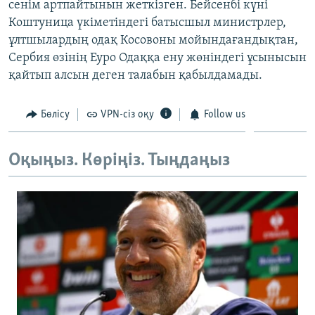
сенім артпайтынын жеткізген. Бейсенбі күні
ЖАЗЫЛЫҢЫЗ
Коштуница үкіметіндегі батысшыл министрлер,
ұлтшылардың одақ Косовоны мойындағандықтан,
Сербия өзінің Еуро Одаққа ену жөніндегі ұсынысын
қайтып алсын деген талабын қабылдамады.
Басқа тілдерде
Бөлісу
VPN-сіз оқу
Follow us
Оқыңыз. Көріңіз. Тыңдаңыз