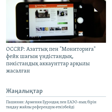
OCCRP: Азаттық пен "Мониториға"
фейк шағым үндістандық,
пәкістандық аккаунттар арқылы
жасалған
Жаңалықтар
Пашинян: Армения Еуроодақ пен ЕАЭО-ның бірін
таңдау жайлы референдум өткізбейді