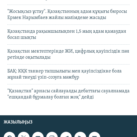
"Жосықсыз ұстау". Қазақстанның адам құқығы бюросы
Ермек Нарымбаев жайлы мәлімдеме жасады
Қазақстанда рақымшылықпен 1,5 мың адам қамаудан
босап шықты
Қазақстан мектептерінде ЖИ, цифрлық қауіпсіздік пән
ретінде оқытылады
БАҚ: КҚК танкер тапшылығы мен қауіпсіздікке бола
мұнай тиеуді үзіп-созуға мәжбүр
"Қазақстан" арнасы сайлауалды дебаттағы сауалнамада
"ешқандай бұрмалау болған жоқ" дейді
ЖАЗЫЛЫҢЫЗ