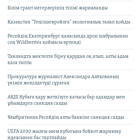
Білім грант иегерлерінің тізімі жарияланды
Қазақстан "Теңізшевройлға" экологиялық талап қойды
Ресейдің Екатеринбург қаласында дрон шабуылынан
соң Wildberries қоймасы өртенді
Таиландта мектепте біреу қарудан оқ атып, алты адам
қаза тапты
Прокуратура журналист Александра Алёхованың
үкімін жеңілдетуді сұраған
АҚШ Кубаға қару жеткізуге қатысы бар адамдар мен
ұйымдарға санкция салды
Ұлыбритания Ресейдің алты банкіне санкция салды
UEFA 2030 жылғы әлем кубогына бойкот жариялау
идеясынан бас тартпайды