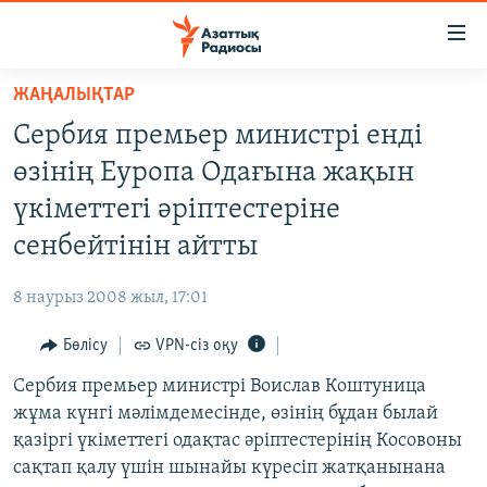
Accessibility
links
Skip
ЖАҢАЛЫҚТАР
to
ЖАҢАЛЫҚТАР
Сербия премьер министрі енді
main
САЯСАТ
content
өзінің Еуропа Одағына жақын
AZATTYQTV
Skip
үкіметтегі әріптестеріне
to
ҚАҢТАР ОҚИҒАСЫ
сенбейтінін айтты
main
АДАМ ҚҰҚЫҚТАРЫ
Navigation
8 наурыз 2008 жыл, 17:01
Skip
ӘЛЕУМЕТ
to
Бөлісу
VPN-сіз оқу
ӘЛЕМ
Search
Сербия премьер министрі Воислав Коштуница
АРНАЙЫ ЖОБАЛАР
жұма күнгі мәлімдемесінде, өзінің бұдан былай
қазіргі үкіметтегі одақтас әріптестерінің Косовоны
Русский
сақтап қалу үшін шынайы күресіп жатқанынана