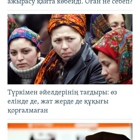
ажырасу қайта көбейді. Оған не себеп?
Түркімен әйелдерінің тағдыры: өз
елінде де, жат жерде де құқығы
қорғалмаған