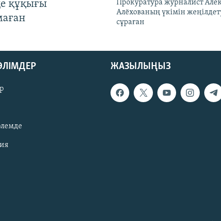
де құқығы
Прокуратура журналист Але
Алёхованың үкімін жеңілдет
маған
сұраған
БӨЛІМДЕР
ЖАЗЫЛЫҢЫЗ
р
әлемде
зия