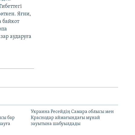
Тибеттегі
 өткен. Яғни,
а байкот
опа
зар аударуға
н
Украина Ресейдің Самара облысы мен
сы бар
Краснодар аймағындағы мұнай
ауға
зауытына шабуылдады