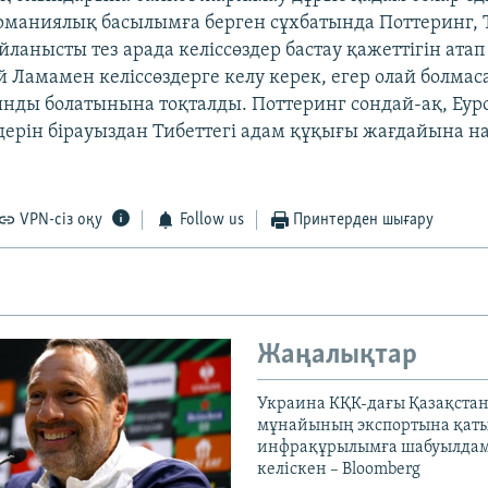
ерманиялық басылымға берген сұхбатында Поттеринг, 
йланысты тез арада келіссөздер бастау қажеттігін атап
 Ламамен келіссөздерге келу керек, егер олай болмас
нды болатынына тоқталды. Поттеринг сондай-ақ, Еур
ерін бірауыздан Тибеттегі адам құқығы жағдайына на
VPN-сіз оқу
Follow us
Принтерден шығару
Жаңалықтар
Украина КҚК-дағы Қазақста
мұнайының экспортына қаты
инфрақұрылымға шабуылдам
келіскен – Bloomberg