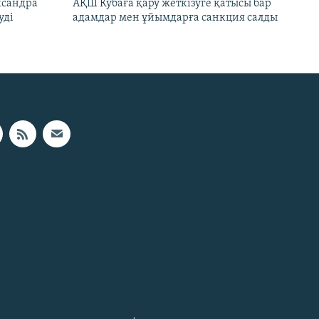
ксандра
АҚШ Кубаға қару жеткізуге қатысы бар
уді
адамдар мен ұйымдарға санкция салды