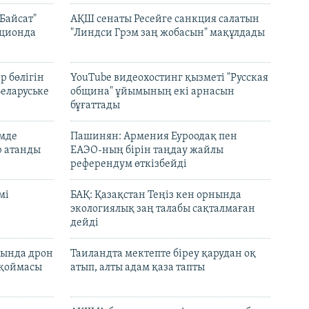
Байсат"
АҚШ сенаты Ресейге санкция салатын
кционда
"Линдси Грэм заң жобасын" мақұлдады
р бөлігін
YouTube видеохостинг қызметі "Русская
Беларуське
община" ұйымының екі арнасын
бұғаттады
емде
Пашинян: Армения Еуроодақ пен
р атанды
ЕАЭО-ның бірін таңдау жайлы
референдум өткізбейді
мі
БАҚ: Қазақстан Теңіз кен орнында
экологиялық заң талабы сақталмаған
дейді
сында дрон
Таиландта мектепте біреу қарудан оқ
 қоймасы
атып, алты адам қаза тапты