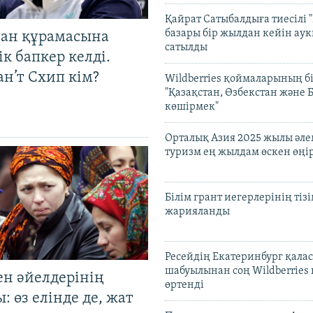
Қайрат Сатыбалдыға тиесілі "
базары бір жылдан кейін ау
тан құрамасына
сатылды
к бапкер келді.
н’т Схип кім?
Wildberries қоймаларының бі
"Қазақстан, Өзбекстан және 
көшірмек"
Орталық Азия 2025 жылы әл
туризм ең жылдам өскен өңі
Білім грант иегерлерінің тізі
жарияланды
Ресейдің Екатеринбург қала
шабуылынан соң Wildberries
ен әйелдерінің
өртенді
: өз елінде де, жат