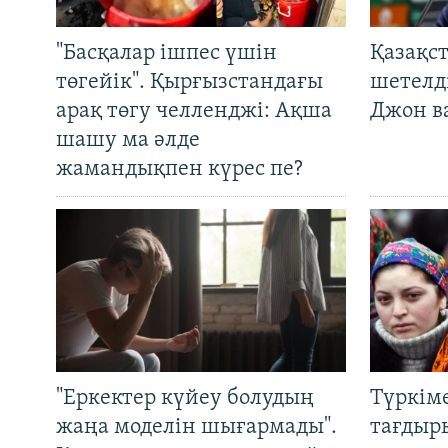
"Басқалар ішпес үшін
Қазақс
төгейік". Қырғызстандағы
шетелді
арақ төгу челленджі: Ақша
Джон ва
шашу ма әлде
жамандықпен күрес пе?
"Еркектер күйеу болудың
Түркім
жаңа моделін шығармады".
тағдыры