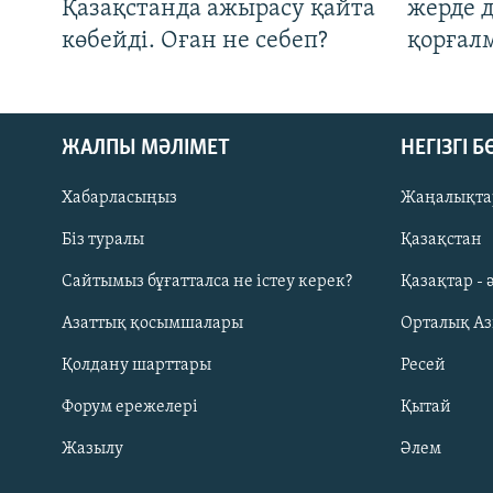
Қазақстанда ажырасу қайта
жерде 
көбейді. Оған не себеп?
қорғал
ЖАЛПЫ МӘЛІМЕТ
НЕГІЗГІ 
Хабарласыңыз
Жаңалықта
Біз туралы
Қазақстан
Русский
Сайтымыз бұғатталса не істеу керек?
Қазақтар - 
Азаттық қосымшалары
Орталық А
ЖАЗЫЛЫҢЫЗ
Қолдану шарттары
Ресей
Форум ережелері
Қытай
Жазылу
Әлем
Басқа тілдерде