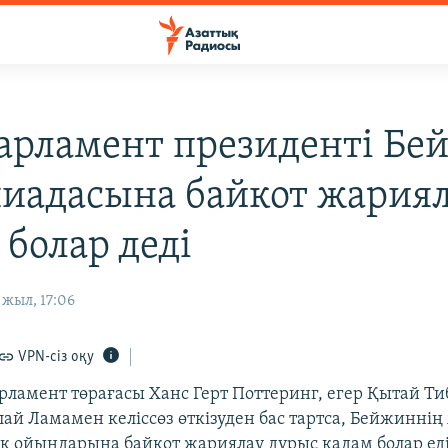
арламент президенті Бе
иадасына байкот жария
 болар деді
жыл, 17:06
VPN-сіз оқу
рламент төрағасы Ханс Герт Поттеринг, егер Қытай Ти
лай Ламамен келіссөз өткізуден бас тартса, Бейжиннің
 ойындарына байкот жариялау дұрыс қадам болар еді