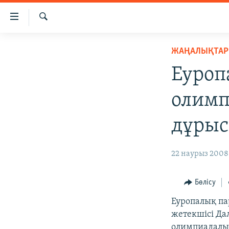
Accessibility
links
İздеу
Skip
ЖАҢАЛЫҚТАР
ЖАҢАЛЫҚТАР
to
САЯСАТ
main
Еуроп
content
AZATTYQTV
Skip
олимп
ҚАҢТАР ОҚИҒАСЫ
to
main
АДАМ ҚҰҚЫҚТАРЫ
дұрыс
Navigation
ӘЛЕУМЕТ
Skip
22 наурыз 2008 
to
ӘЛЕМ
Search
АРНАЙЫ ЖОБАЛАР
Бөлісу
Еуропалық па
жетекшісі Да
олимпиадалық