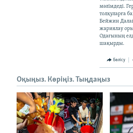
мәлімдеді. Г
толқуларға ба
Бейжин Далай
жариялау оры
Одағының елд
шақырды.
Бөлісу
Оқыңыз. Көріңіз. Тыңдаңыз