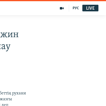
LIVE
РУС
йжин
лау
беттің рухани
 жазғы
 деп