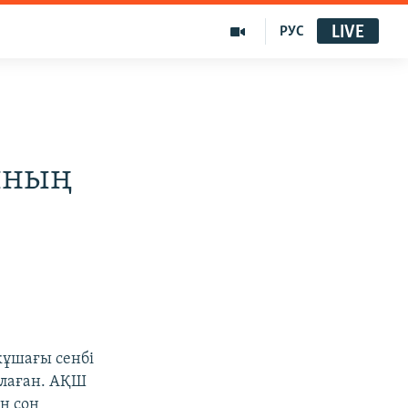
LIVE
РУС
ының
кұшағы сенбі
ылаған. АҚШ
н соң