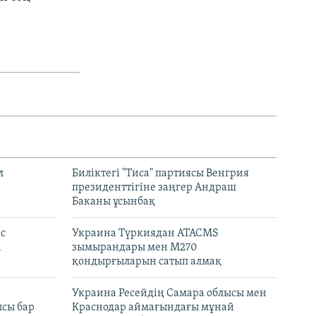
л
Биліктегі "Тиса" партиясы Венгрия
президенттігіне заңгер Андраш
Баканы ұсынбақ
с
Украина Түркиядан ATACMS
і
зымырандары мен M270
қондырғыларын сатып алмақ
н
Украина Ресейдің Самара облысы мен
сы бар
Краснодар аймағындағы мұнай