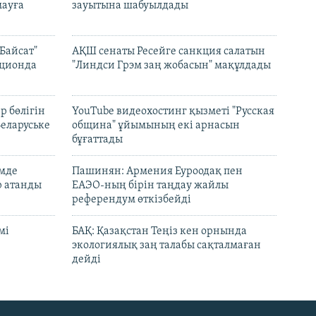
ауға
зауытына шабуылдады
Байсат"
АҚШ сенаты Ресейге санкция салатын
кционда
"Линдси Грэм заң жобасын" мақұлдады
р бөлігін
YouTube видеохостинг қызметі "Русская
Беларуське
община" ұйымының екі арнасын
бұғаттады
емде
Пашинян: Армения Еуроодақ пен
р атанды
ЕАЭО-ның бірін таңдау жайлы
референдум өткізбейді
мі
БАҚ: Қазақстан Теңіз кен орнында
экологиялық заң талабы сақталмаған
дейді