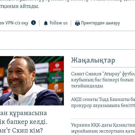
 атқанын айтады.
VPN-сіз оқу
Follow us
Принтерден шығару
Жаңалықтар
Самат Смақов "Атырау" футбо
клубының бас бапкері болып
тағайындалды
АҚШ сенаты Тодд Бланшты ба
прокурор лауазымына бекітт
тан құрамасына
к бапкер келді.
Украина КҚК-дағы Қазақста
н’т Схип кім?
мұнайының экспортына қаты