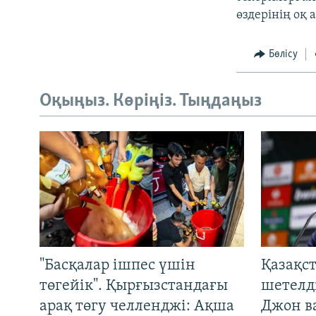
өздерінің оқ
Бөлісу
Оқыңыз. Көріңіз. Тыңдаңыз
"Басқалар ішпес үшін
Қазақс
төгейік". Қырғызстандағы
шетелді
арақ төгу челленджі: Ақша
Джон ва