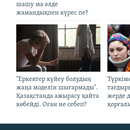
шашу ма әлде
жамандықпен күрес пе?
"Еркектер күйеу болудың
Түркім
жаңа моделін шығармады".
тағдыры
Қазақстанда ажырасу қайта
жерде 
көбейді. Оған не себеп?
қорғал