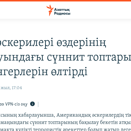
скерилері өздерінің
уындағы сүннит топтар
герлерін өлтірді
жыл, 17:04
VPN-сіз оқу
сының хабарлауынша, Американдық әскерилердің ті
 маңындағы сүннит топтарының бақылау бекетін атқ
мақта күдікті террористік әрекеттер болып жатыр деге