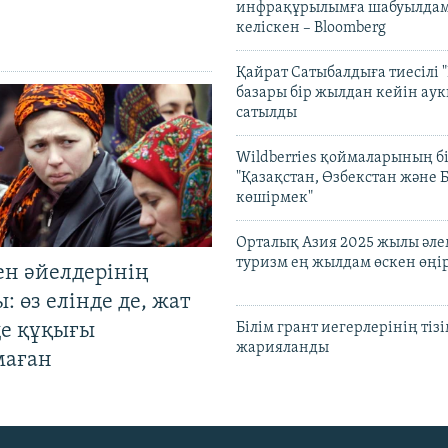
инфрақұрылымға шабуылдам
келіскен – Bloomberg
Қайрат Сатыбалдыға тиесілі "
базары бір жылдан кейін ау
сатылды
Wildberries қоймаларының бі
"Қазақстан, Өзбекстан және 
көшірмек"
Орталық Азия 2025 жылы әл
туризм ең жылдам өскен өңі
ен әйелдерінің
: өз елінде де, жат
де құқығы
Білім грант иегерлерінің тізі
жарияланды
маған