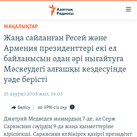
Accessibility
links
Skip
ЖАҢАЛЫҚТАР
to
ЖАҢАЛЫҚТАР
Жаңа сайланған Ресей және
main
САЯСАТ
content
Армения президенттері екі ел
AZATTYQTV
Skip
байланысын одан әрі нығайтуға
to
ҚАҢТАР ОҚИҒАСЫ
Мәскеудегі алғашқы кездесуінде
main
АДАМ ҚҰҚЫҚТАРЫ
Navigation
уәде берісті
Skip
ӘЛЕУМЕТ
to
25 наурыз 2008 жыл, 06:03
ӘЛЕМ
Search
Бөлісу
VPN-сіз оқу
АРНАЙЫ ЖОБАЛАР
Дмитрий Медведев мамырдың 7-де, ал Серж
Русский
Саркисиян сәуірдің 9-да жаңа қызметтеріне
кіріспекші. Саркисиян кейінірек қазіргі президент