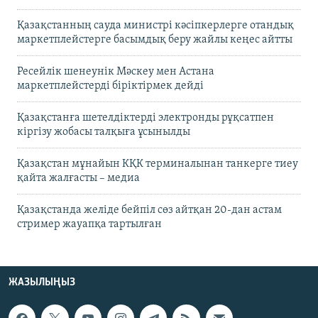
Қазақстанның сауда министрі кәсіпкерлерге отандық
маркетплейстерге басымдық беру жайлы кеңес айтты
Ресейлік шенеунік Мәскеу мен Астана
маркетплейстерді біріктірмек дейді
Қазақстанға шетелдіктерді электронды рұқсатпен
кіргізу жобасы талқыға ұсынылды
Қазақстан мұнайын КҚК терминалынан танкерге тиеу
қайта жалғасты – медиа
Қазақстанда желіде бейпіл сөз айтқан 20-дан астам
стример жауапқа тартылған
ЖАЗЫЛЫҢЫЗ