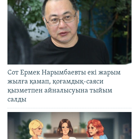
Сот Ермек Нарымбаевты екі жарым
жылға қамап, қоғамдық-саяси
қызметпен айналысуына тыйым
салды