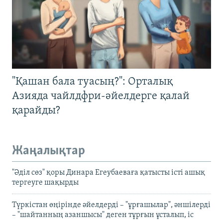
"Қашан бала туасың?": Орталық
Азияда чайлдфри-әйелдерге қалай
қарайды?
Жаңалықтар
"Әділ сөз" қоры Динара Егеубаеваға қатысты істі ашық
тергеуге шақырды
Түркістан өңірінде әйелдерді – "ұрғашылар", әншілерді
– "шайтанның азаншысы" деген тұрғын ұсталып, іс