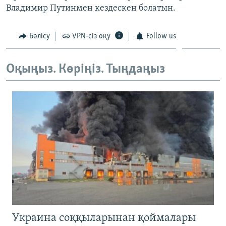
Владимир Путинмен кездескен болатын.
ЖАЗЫЛЫҢЫЗ
Бөлісу
VPN-сіз оқу
Follow us
Басқа тілдерде
Оқыңыз. Көріңіз. Тыңдаңыз
Украина соққыларынан қоймалары