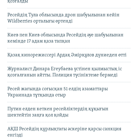
қозғалды
Ресейдің Тула облысында дрон шабуылынан кейін
Wildberries орталығы өртенді
Киев пен Киев облысында Ресейдің әуе шабуылынан
кемінде 17 адам қаза тапқан
Қазақ кинорежиссері Ардақ Әмірқұлов дүниеден өтті
Журналист Динара Егеубаева үстінен қылмыстық іс
қозғалғанын айтты. Полиция түсініктеме бермеді
Ресей жағында соғысқан 51 елдің азаматтары
Украинада тұтқында отыр
Путин елден кеткен ресейліктердің құқығын
шектейтін заңға қол қойды
АҚШ Ресейдің құрлықтағы әскеріне қарсы санкция
енгізді