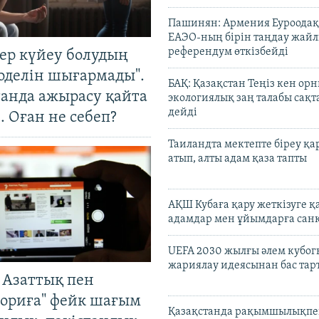
Пашинян: Армения Еуроодақ
ЕАЭО-ның бірін таңдау жай
референдум өткізбейді
тер күйеу болудың
оделін шығармады".
БАҚ: Қазақстан Теңіз кен ор
танда ажырасу қайта
экологиялық заң талабы сақ
дейді
. Оған не себеп?
Таиландта мектепте біреу қа
атып, алты адам қаза тапты
АҚШ Кубаға қару жеткізуге қ
адамдар мен ұйымдарға сан
UEFA 2030 жылғы әлем кубог
жариялау идеясынан бас та
 Азаттық пен
ориға" фейк шағым
Қазақстанда рақымшылықпен