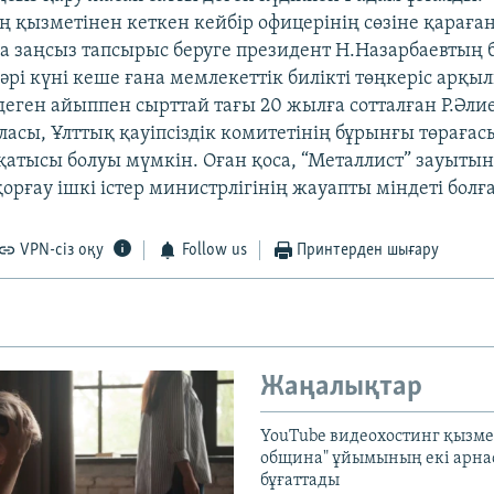
ң қызметінен кеткен кейбір офицерінің сөзіне қараған
а заңсыз тапсырыс беруге президент Н.Назарбаевтың
әрі күні кеше ғана мемлекеттік билікті төңкеріс арқы
деген айыппен сырттай тағы 20 жылға сотталған Р.Әли
асы, Ұлттық қауіпсіздік комитетінің бұрынғы төрағас
қатысы болуы мүмкін. Оған қоса, “Металлист” зауыты
 қорғау ішкі істер министрлігінің жауапты міндеті болғ
VPN-сіз оқу
Follow us
Принтерден шығару
Жаңалықтар
YouTube видеохостинг қызмет
община" ұйымының екі арн
бұғаттады