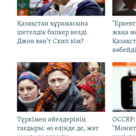
Қазақстан құрамасына
"Еркек
шетелдік бапкер келді.
жаңа м
Джон ван’т Схип кім?
Қазақс
көбейді
Түркімен әйелдерінің
OCCRP:
тағдыры: өз елінде де, жат
"Монит