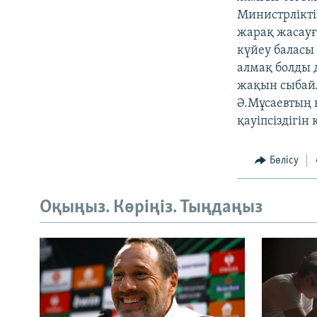
Министрлікті
жарақ жасауғ
күйеу баласы 
алмақ болды 
жақын сыбайл
Ә.Мұсаевтың 
қауіпсіздігін
Бөлісу
Оқыңыз. Көріңіз. Тыңдаңыз