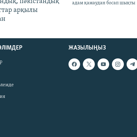
андық, пәкістандық
адам қамаудан босап шықты
ттар арқылы
ан
БӨЛІМДЕР
ЖАЗЫЛЫҢЫЗ
р
әлемде
зия