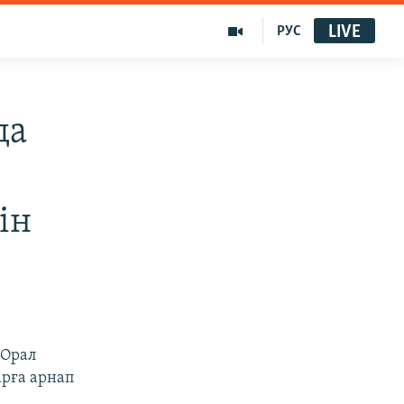
LIVE
РУС
да
ін
 Орал
рға арнап