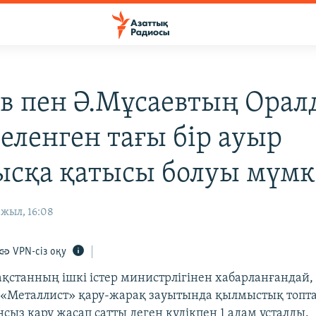
ев пен Ә.Мұсаевтың Орал
еленген тағы бір ауыр
сқа қатысы болуы мүмк
 жыл, 16:08
VPN-сіз оқу
қстанның ішкі істер министрлігінен хабарланғандай,
«Металлист» қару-жарақ зауытында қылмыстық топта
ңсыз қару жасап сатты деген күдікпен 1 адам ұсталды.