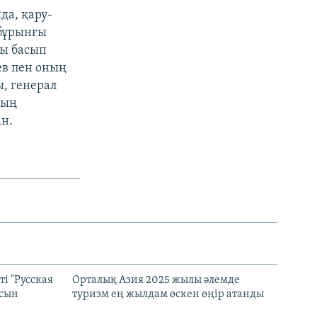
да, қару-
 бұрынғы
лы басып
ев пен оның
ы, генерал
ның
ан.
і "Русская
Орталық Азия 2025 жылы әлемде
асын
туризм ең жылдам өскен өңір атанды