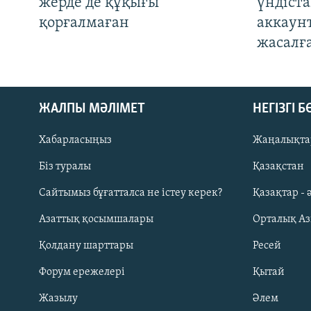
жерде де құқығы
үндіст
қорғалмаған
аккаун
жасалғ
ЖАЛПЫ МӘЛІМЕТ
НЕГІЗГІ 
Хабарласыңыз
Жаңалықта
Біз туралы
Қазақстан
Русский
Сайтымыз бұғатталса не істеу керек?
Қазақтар - 
Азаттық қосымшалары
Орталық А
ЖАЗЫЛЫҢЫЗ
Қолдану шарттары
Ресей
Форум ережелері
Қытай
Жазылу
Әлем