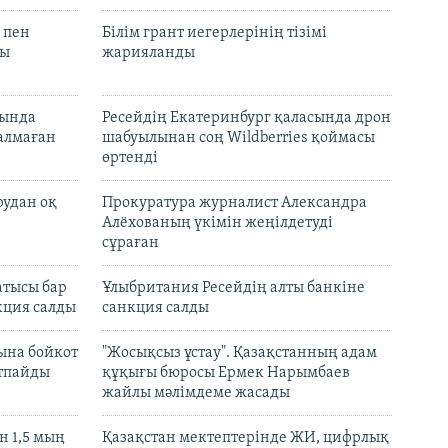
 пен
Білім грант иегерлерінің тізімі
лы
жарияланды
нында
Ресейдің Екатеринбург қаласында дрон
талмаған
шабуылынан соң Wildberries қоймасы
өртенді
рудан оқ
Прокуратура журналист Александра
Алёхованың үкімін жеңілдетуді
сұраған
атысы бар
Ұлыбритания Ресейдің алты банкіне
кция салды
санкция салды
ына бойкот
"Жосықсыз ұстау". Қазақстанның адам
ртпайды
құқығы бюросы Ермек Нарымбаев
жайлы мәлімдеме жасады
 1,5 мың
Қазақстан мектептерінде ЖИ, цифрлық