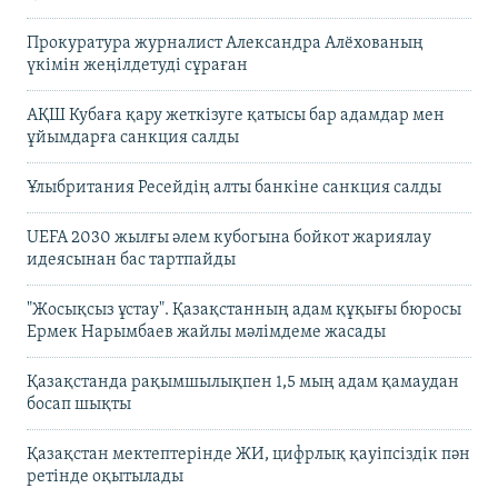
Прокуратура журналист Александра Алёхованың
үкімін жеңілдетуді сұраған
АҚШ Кубаға қару жеткізуге қатысы бар адамдар мен
ұйымдарға санкция салды
Ұлыбритания Ресейдің алты банкіне санкция салды
UEFA 2030 жылғы әлем кубогына бойкот жариялау
идеясынан бас тартпайды
"Жосықсыз ұстау". Қазақстанның адам құқығы бюросы
Ермек Нарымбаев жайлы мәлімдеме жасады
Қазақстанда рақымшылықпен 1,5 мың адам қамаудан
босап шықты
Қазақстан мектептерінде ЖИ, цифрлық қауіпсіздік пән
ретінде оқытылады