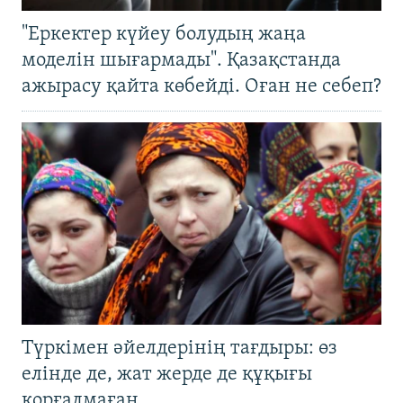
"Еркектер күйеу болудың жаңа
моделін шығармады". Қазақстанда
ажырасу қайта көбейді. Оған не себеп?
Түркімен әйелдерінің тағдыры: өз
елінде де, жат жерде де құқығы
қорғалмаған