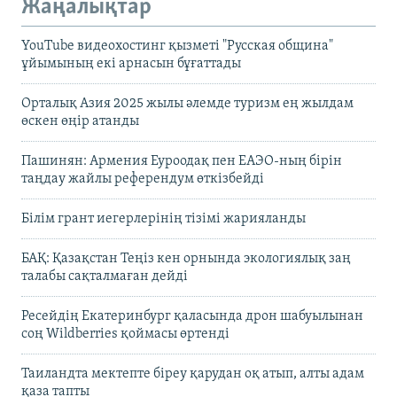
Жаңалықтар
YouTube видеохостинг қызметі "Русская община"
ұйымының екі арнасын бұғаттады
Орталық Азия 2025 жылы әлемде туризм ең жылдам
өскен өңір атанды
Пашинян: Армения Еуроодақ пен ЕАЭО-ның бірін
таңдау жайлы референдум өткізбейді
Білім грант иегерлерінің тізімі жарияланды
БАҚ: Қазақстан Теңіз кен орнында экологиялық заң
талабы сақталмаған дейді
Ресейдің Екатеринбург қаласында дрон шабуылынан
соң Wildberries қоймасы өртенді
Таиландта мектепте біреу қарудан оқ атып, алты адам
қаза тапты