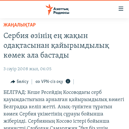
Accessibility
links
Skip
ЖАҢАЛЫҚТАР
to
ЖАҢАЛЫҚТАР
Сербия өзінің ең жақын
main
САЯСАТ
content
одақтасынан қайырымдылық
AZATTYQTV
Skip
көмек ала бастады
to
ҚАҢТАР ОҚИҒАСЫ
main
3 сәуір 2008 жыл, 06:05
АДАМ ҚҰҚЫҚТАРЫ
Navigation
Skip
Бөлісу
VPN-сіз оқу
ӘЛЕУМЕТ
to
БЕЛГРАД: Кеше Ресейдің Косоводағы серб
ӘЛЕМ
Search
қауымдастығына арналған қайырымдылық көмегі
АРНАЙЫ ЖОБАЛАР
Белградқа келіп жетті. Азық-түліктен тұратын
көмек Сербия үкіметінің сұрауы бойынша
Русский
жіберілді. Сербияның Косово істері бойынша
министрі Слободан Самарджич “бұл біз үшін