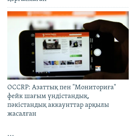
OCCRP: Азаттық пен "Мониториға"
фейк шағым үндістандық,
пәкістандық аккаунттар арқылы
жасалған