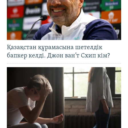
Қазақстан құрамасына шетелдік
бапкер келді. Джон ван’т Схип кім?