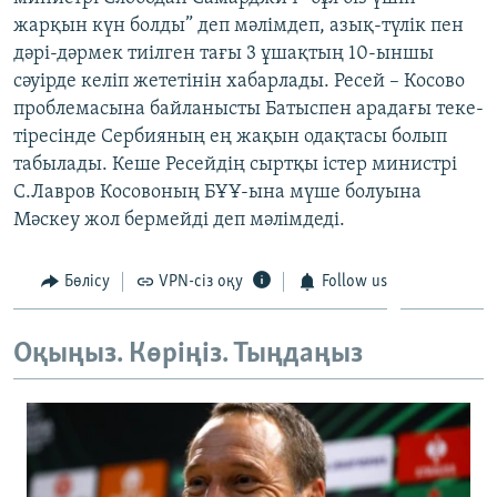
ЖАЗЫЛЫҢЫЗ
жарқын күн болды” деп мәлімдеп, азық-түлік пен
дәрі-дәрмек тиілген тағы 3 ұшақтың 10-ыншы
сәуірде келіп жететінін хабарлады. Ресей – Косово
проблемасына байланысты Батыспен арадағы теке-
Басқа тілдерде
тіресінде Сербияның ең жақын одақтасы болып
табылады. Кеше Ресейдің сыртқы істер министрі
С.Лавров Косовоның БҰҰ-ына мүше болуына
Мәскеу жол бермейді деп мәлімдеді.
Бөлісу
VPN-сіз оқу
Follow us
Оқыңыз. Көріңіз. Тыңдаңыз