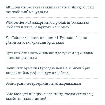
АҚШ сенаты Ресейге санкция салатын "Линдси Грэм
заң жобасын" мақұлдады
Wildberries қоймаларының бір бөлігін "Қазақстан,
Өзбекстан және Беларуське көшірмек"
YouTube видеохостинг қызметі "Русская община"
ұйымының екі арнасын бұғаттады
Орталық Азия 2025 жылы әлемде туризм ең жылдам
өскен өңір атанды
Пашинян: Армения Еуроодақ пен ЕАЭО-ның бірін
таңдау жайлы референдум өткізбейді
Білім грант иегерлерінің тізімі жарияланды
БАҚ: Қазақстан Теңіз кен орнында экологиялық заң
талабы сақталмаған дейді