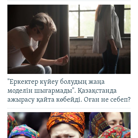
"Еркектер күйеу болудың жаңа
моделін шығармады". Қазақстанда
ажырасу қайта көбейді. Оған не себеп?