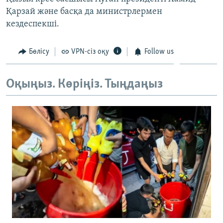
ЖАЗЫЛЫҢЫЗ
Қарзай және басқа да министрлермен
кездеспекші.
Бөлісу
VPN-сіз оқу
Follow us
Басқа тілдерде
Оқыңыз. Көріңіз. Тыңдаңыз