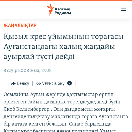
Accessibility
links
Skip
ЖАҢАЛЫҚТАР
to
ЖАҢАЛЫҚТАР
Қызыл крес ұйымының төрағасы
main
САЯСАТ
content
Ауғанстандағы халық жағдайы
AZATTYQTV
Skip
ауырлай түсті дейді
to
ҚАҢТАР ОҚИҒАСЫ
main
8 сәуір 2008 жыл, 17:03
АДАМ ҚҰҚЫҚТАРЫ
Navigation
Skip
Бөлісу
VPN-сіз оқу
ӘЛЕУМЕТ
to
Осылайша Ауған жерінде қақтығыстар өршіп,
ӘЛЕМ
Search
өрістеген сайын дағдарыс тереңдеуде, деді бүгін
АРНАЙЫ ЖОБАЛАР
Якоб Келленбергер . Осы дағдарысты жоғарғы
деңгейде талқылау мақсатында төраға Ауғанстанға
Русский
бір аптаға келген болатын. Сапар барысында
Қызыл крес басшысы Ауған президенті Хамид