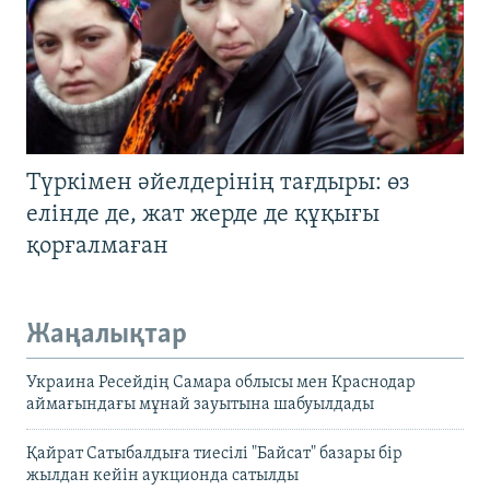
Түркімен әйелдерінің тағдыры: өз
елінде де, жат жерде де құқығы
қорғалмаған
Жаңалықтар
Украина Ресейдің Самара облысы мен Краснодар
аймағындағы мұнай зауытына шабуылдады
Қайрат Сатыбалдыға тиесілі "Байсат" базары бір
жылдан кейін аукционда сатылды