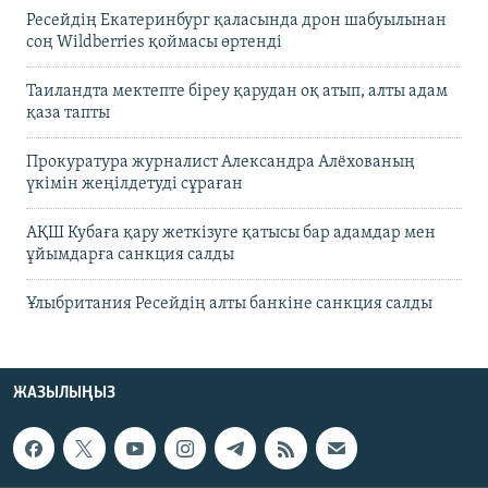
Ресейдің Екатеринбург қаласында дрон шабуылынан
соң Wildberries қоймасы өртенді
Таиландта мектепте біреу қарудан оқ атып, алты адам
қаза тапты
Прокуратура журналист Александра Алёхованың
үкімін жеңілдетуді сұраған
АҚШ Кубаға қару жеткізуге қатысы бар адамдар мен
ұйымдарға санкция салды
Ұлыбритания Ресейдің алты банкіне санкция салды
ЖАЗЫЛЫҢЫЗ