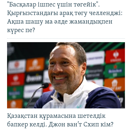
"Басқалар ішпес үшін төгейік".
Қырғызстандағы арақ төгу челленджі:
Ақша шашу ма әлде жамандықпен
күрес пе?
Қазақстан құрамасына шетелдік
бапкер келді. Джон ван’т Схип кім?