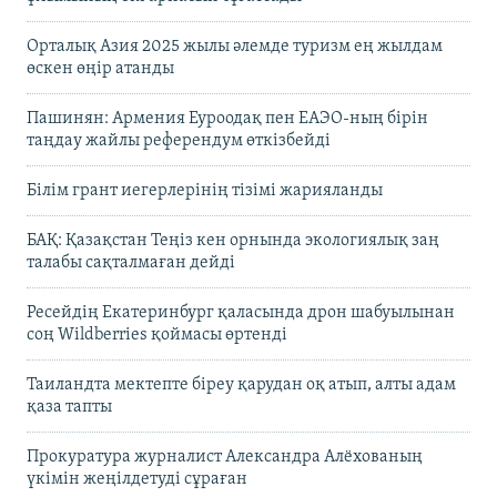
Орталық Азия 2025 жылы әлемде туризм ең жылдам
өскен өңір атанды
Пашинян: Армения Еуроодақ пен ЕАЭО-ның бірін
таңдау жайлы референдум өткізбейді
Білім грант иегерлерінің тізімі жарияланды
БАҚ: Қазақстан Теңіз кен орнында экологиялық заң
талабы сақталмаған дейді
Ресейдің Екатеринбург қаласында дрон шабуылынан
соң Wildberries қоймасы өртенді
Таиландта мектепте біреу қарудан оқ атып, алты адам
қаза тапты
Прокуратура журналист Александра Алёхованың
үкімін жеңілдетуді сұраған