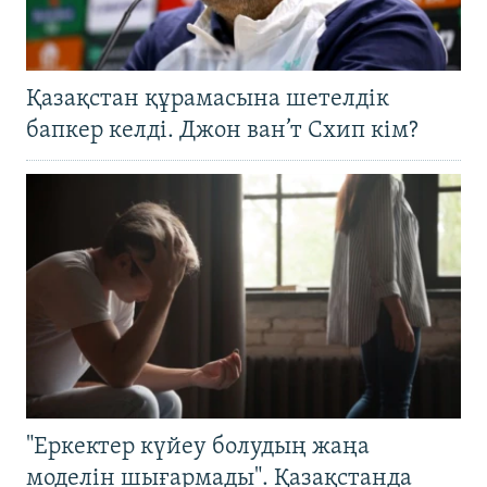
Қазақстан құрамасына шетелдік
бапкер келді. Джон ван’т Схип кім?
"Еркектер күйеу болудың жаңа
моделін шығармады". Қазақстанда