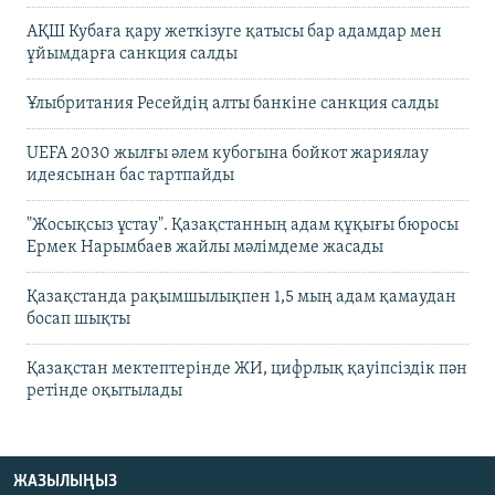
АҚШ Кубаға қару жеткізуге қатысы бар адамдар мен
ұйымдарға санкция салды
Ұлыбритания Ресейдің алты банкіне санкция салды
UEFA 2030 жылғы әлем кубогына бойкот жариялау
идеясынан бас тартпайды
"Жосықсыз ұстау". Қазақстанның адам құқығы бюросы
Ермек Нарымбаев жайлы мәлімдеме жасады
Қазақстанда рақымшылықпен 1,5 мың адам қамаудан
босап шықты
Қазақстан мектептерінде ЖИ, цифрлық қауіпсіздік пән
ретінде оқытылады
ЖАЗЫЛЫҢЫЗ