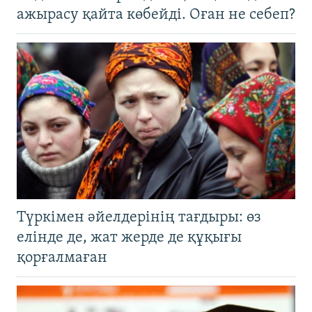
ажырасу қайта көбейді. Оған не себеп?
Түркімен әйелдерінің тағдыры: өз
елінде де, жат жерде де құқығы
қорғалмаған