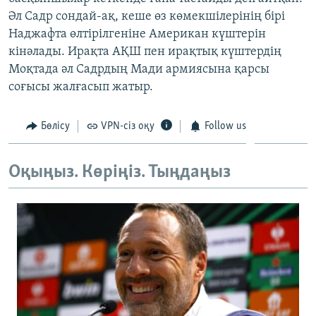
ЖАЗЫЛЫҢЫЗ
Әл Садр сондай-ақ, кеше өз көмекшілерінің бірі
Наджафта өлтірілгеніне Американ күштерін
кінәлады. Ирақта АҚШ пен ирақтық күштердің
Моқтада әл Садрдың Мади армиясына қарсы
Басқа тілдерде
соғысы жалғасып жатыр.
Бөлісу
VPN-сіз оқу
Follow us
Оқыңыз. Көріңіз. Тыңдаңыз