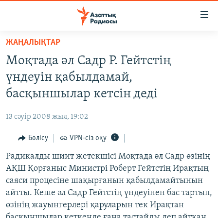
Accessibility
links
Skip
ЖАҢАЛЫҚТАР
to
ЖАҢАЛЫҚТАР
Моқтада әл Садр Р. Гейтстің
main
САЯСАТ
content
үндеуін қабылдамай,
AZATTYQTV
Skip
басқыншылар кетсін деді
to
ҚАҢТАР ОҚИҒАСЫ
main
13 сәуір 2008 жыл, 19:02
АДАМ ҚҰҚЫҚТАРЫ
Navigation
Skip
Бөлісу
VPN-сіз оқу
ӘЛЕУМЕТ
to
Радикалды шиит жетекшісі Моқтада әл Садр өзінің
ӘЛЕМ
Search
АҚШ Қорғаныс Министрі Роберт Гейтстің Ирақтың
АРНАЙЫ ЖОБАЛАР
саяси процесіне шақырғанын қабылдамайтынын
айтты. Кеше әл Садр Гейтстің үндеуінен бас тартып,
Русский
өзінің жауынгерлері қаруларын тек Ирақтан
басқыншылар кеткенде ғана тастайды деп айтқан.