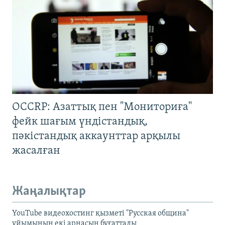
OCCRP: Азаттық пен "Мониториға"
фейк шағым үндістандық,
пәкістандық аккаунттар арқылы
жасалған
Жаңалықтар
YouTube видеохостинг қызметі "Русская община"
ұйымының екі арнасын бұғаттады