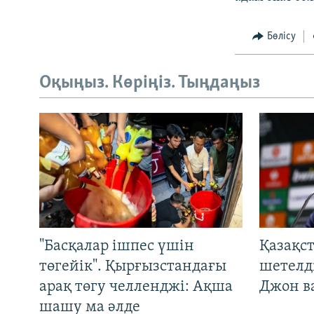
Бөлісу
Оқыңыз. Көріңіз. Тыңдаңыз
"Басқалар ішпес үшін
Қазақс
төгейік". Қырғызстандағы
шетелді
арақ төгу челленджі: Ақша
Джон ва
шашу ма әлде