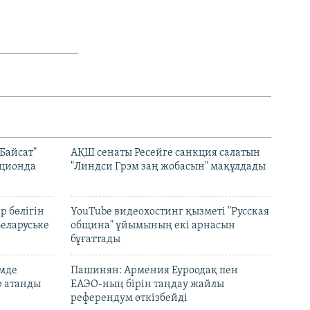
Байсат"
АҚШ сенаты Ресейге санкция салатын
кционда
"Линдси Грэм заң жобасын" мақұлдады
р бөлігін
YouTube видеохостинг қызметі "Русская
Беларуське
община" ұйымының екі арнасын
бұғаттады
емде
Пашинян: Армения Еуроодақ пен
р атанды
ЕАЭО-ның бірін таңдау жайлы
референдум өткізбейді