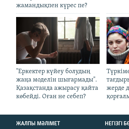
жамандықпен күрес пе?
"Еркектер күйеу болудың
Түркім
жаңа моделін шығармады".
тағдыры
Қазақстанда ажырасу қайта
жерде 
көбейді. Оған не себеп?
қорғал
ЖАЛПЫ МӘЛІМЕТ
НЕГІЗГІ 