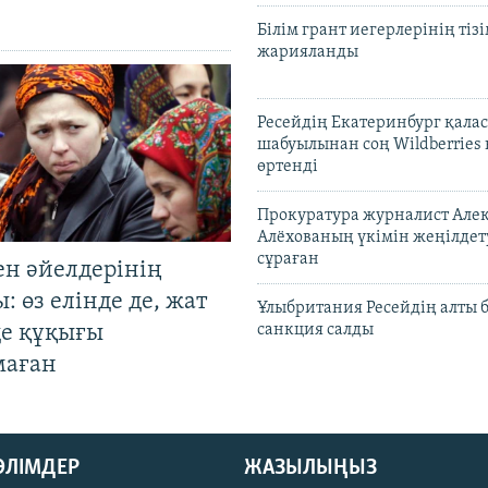
Білім грант иегерлерінің тізі
жарияланды
Ресейдің Екатеринбург қала
шабуылынан соң Wildberries
өртенді
Прокуратура журналист Але
Алёхованың үкімін жеңілдет
сұраған
ен әйелдерінің
: өз елінде де, жат
Ұлыбритания Ресейдің алты 
де құқығы
санкция салды
маған
БӨЛІМДЕР
ЖАЗЫЛЫҢЫЗ