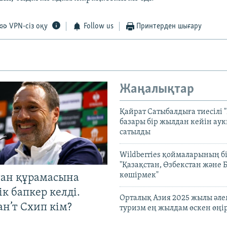
VPN-сіз оқу
Follow us
Принтерден шығару
Жаңалықтар
Қайрат Сатыбалдыға тиесілі "
базары бір жылдан кейін ау
сатылды
Wildberries қоймаларының бі
"Қазақстан, Өзбекстан және 
көшірмек"
тан құрамасына
к бапкер келді.
Орталық Азия 2025 жылы әл
н’т Схип кім?
туризм ең жылдам өскен өңі