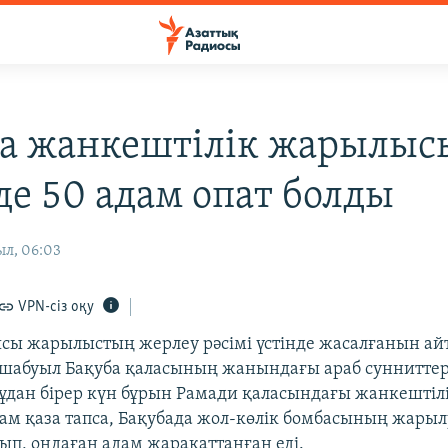
а жанкештілік жарылыс
де 50 адам опат болды
ыл, 06:03
VPN-сіз оқу
сы жарылыстың жерлеу рәсімі үстінде жасалғанын ай
шабуыл Бақуба қаласының жанындағы араб сунниттер
Бұдан бірер күн бұрын Рамади қаласындағы жанкешті
дам қаза тапса, Бақубада жол-көлік бомбасының жары
лып, ондаған адам жарақаттанған еді.