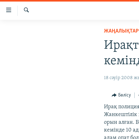
Accessibility
links
İздеу
Skip
ЖАҢАЛЫҚТАР
ЖАҢАЛЫҚТАР
to
САЯСАТ
main
Ирақт
content
AZATTYQTV
Skip
кемін
ҚАҢТАР ОҚИҒАСЫ
to
main
АДАМ ҚҰҚЫҚТАРЫ
18 сәуір 2008 ж
Navigation
ӘЛЕУМЕТ
Skip
to
ӘЛЕМ
Бөлісу
Search
АРНАЙЫ ЖОБАЛАР
Ирақ полиция
Жанкештілік 
орын алған. 
кемінде 10 а
адам опат бо