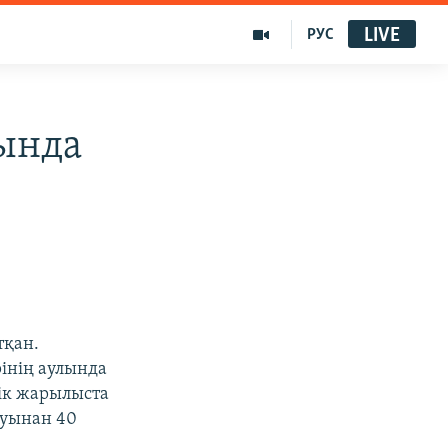
LIVE
РУС
ында
тқан.
інің аулында
лік жарылыста
луынан 40