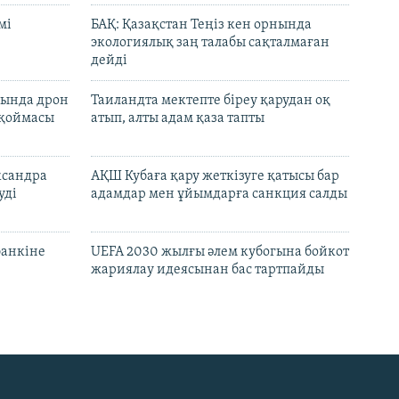
мі
БАҚ: Қазақстан Теңіз кен орнында
экологиялық заң талабы сақталмаған
дейді
сында дрон
Таиландта мектепте біреу қарудан оқ
 қоймасы
атып, алты адам қаза тапты
ксандра
АҚШ Кубаға қару жеткізуге қатысы бар
уді
адамдар мен ұйымдарға санкция салды
банкіне
UEFA 2030 жылғы әлем кубогына бойкот
жариялау идеясынан бас тартпайды