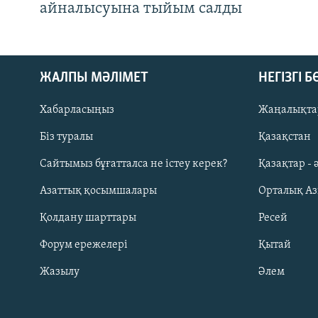
айналысуына тыйым салды
ЖАЛПЫ МӘЛІМЕТ
НЕГІЗГІ 
Хабарласыңыз
Жаңалықта
Біз туралы
Қазақстан
Русский
Сайтымыз бұғатталса не істеу керек?
Қазақтар - 
Азаттық қосымшалары
Орталық А
ЖАЗЫЛЫҢЫЗ
Қолдану шарттары
Ресей
Форум ережелері
Қытай
Жазылу
Әлем
Басқа тілдерде