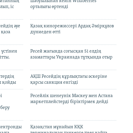
шайтанның
шабуылынан кейін Wildberries
лып, іс
орталығы өртенді
ейдің әуе
Қазақ кинорежиссері Ардақ Әмірқұлов
 қаза
дүниеден өтті
 үстінен
Ресей жағында соғысқан 51 елдің
йтты.
азаматтары Украинада тұтқында отыр
ктердің
АҚШ Ресейдің құрлықтағы әскеріне
л қойды
қарсы санкция енгізді
і
Ресейлік шенеунік Мәскеу мен Астана
маркетплейстерді біріктірмек дейді
 беру
электронды
Қазақстан мұнайын КҚК
лқыға
терминалынан танкерге тиеу қайта