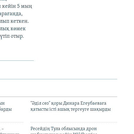
н кейін 5 мың
арағанда,
лып кеткен.
алық көмек
үтіп отыр.
рын
"Әділ сөз" қоры Динара Егеубаеваға
барды
қатысты істі ашық тергеуге шақырды
 –
Ресейдің Тула облысында дрон