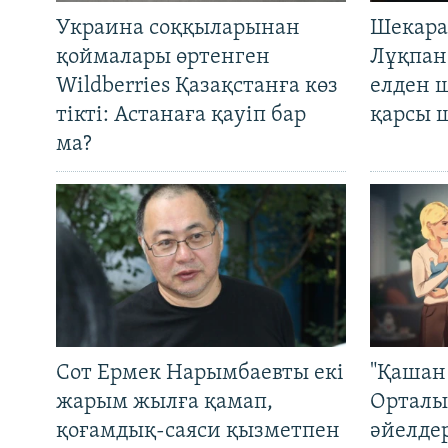
Украина соққыларынан
Шекара
қоймалары өртенген
Лұқпан
Wildberries Қазақстанға көз
елден 
тікті: Астанаға қауіп бар
қарсы 
ма?
Сот Ермек Нарымбаевты екі
"Қашан 
жарым жылға қамап,
Орталы
қоғамдық-саяси қызметпен
әйелде