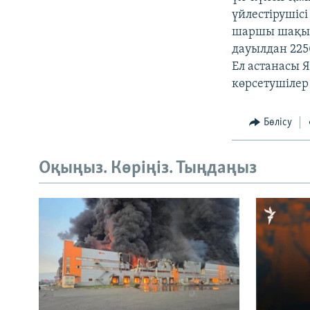
үйлестірушісі
шаршы шақыры
дауылдан 225
Ел астанасы 
көрсетушілер 
Бөлісу
Оқыңыз. Көріңіз. Тыңдаңыз