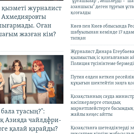
"ұрғашылар", әншілерді – "
азаншысы" деген тұрғын ұста
 қызметі журналист
қозғалды
 Ахмедияровты
шығармады. Оған
Киев пен Киев облысында Рес
шабуылынан кемінде 17 адам
шағым жазған кім?
тапқан
Журналист Динара Егеубаева
қылмыстық іс қозғалғанын а
Полиция түсініктеме бермеді
Путин елден кеткен ресейлі
құқығын шектейтін заңға қо
Қазақстанның сауда министр
кәсіпкерлерге отандық
маркетплейстерге басымдық
бала туасың?":
жайлы кеңес айтты
қ Азияда чайлдфри-
рге қалай қарайды?
Қазақстанға шетелдіктерді 
рұқсатпен кіргізу жобасы та