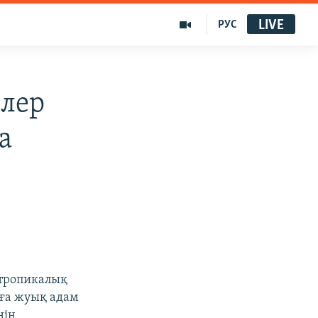
LIVE
РУС
ілер
а
 тропикалық
-ға жуық адам
нің