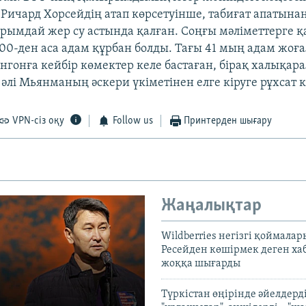
 Ричард Хорсейдің атап көрсетуінше, табиғат апатына
мдай жер су астында қалған. Соңғы мәліметтерге қ
00-ден аса адам құрбан болды. Тағы 41 мың адам жоға
Янгонға кейбір көмектер келе бастаған, бірақ халықар
әлі Мьянманың әскери үкіметінен елге кіруге рұхсат к
VPN-сіз оқу
Follow us
Принтерден шығару
Жаңалықтар
Wildberries негізгі қоймала
Ресейден көшірмек деген ха
жоққа шығарды
Түркістан өңірінде әйелдерді