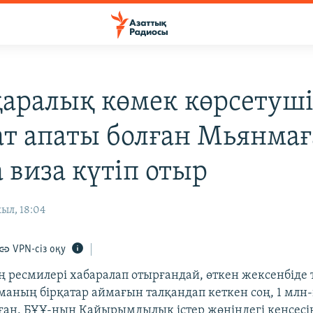
аралық көмек көрсетуш
ат апаты болған Мьянмағ
 виза күтіп отыр
ыл, 18:04
VPN-сіз оқу
ң ресмилері хабаралап отырғандай, өткен жексенбіде
аның бірқатар аймағын талқандап кеткен соң, 1 млн
лған. БҰҰ-ның Қайырымдылық істер жөніндегі кеңсесі