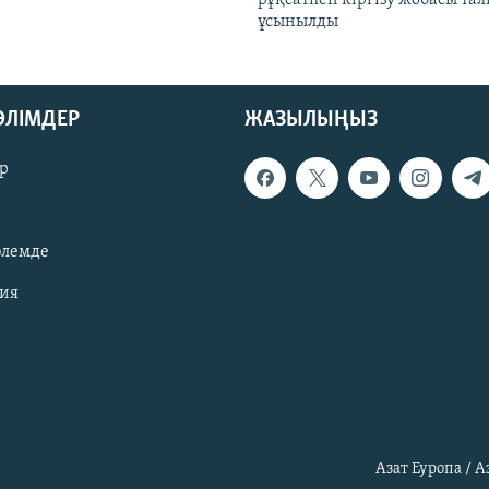
ұсынылды
БӨЛІМДЕР
ЖАЗЫЛЫҢЫЗ
р
әлемде
зия
Азат Еуропа / 