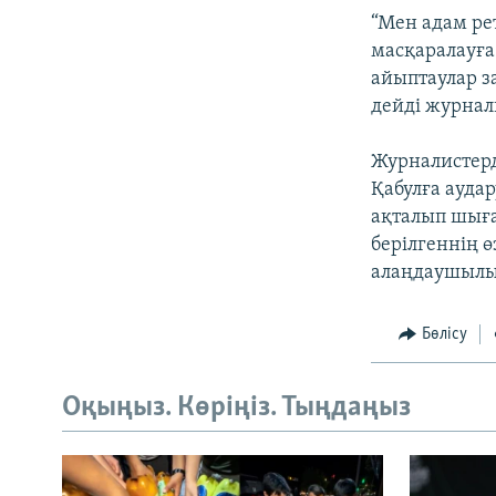
“Мен адам ре
масқаралауға
айыптаулар з
дейді журнали
Журналистерд
Қабулға ауда
ақталып шығад
берілгеннің ө
алаңдаушылығ
Бөлісу
Оқыңыз. Көріңіз. Тыңдаңыз