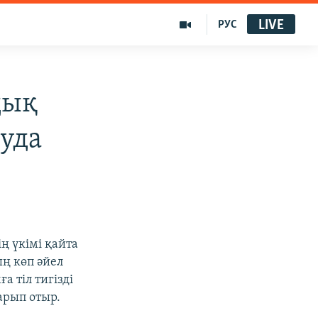
LIVE
РУС
дық
луда
ң үкімі қайта
ң көп әйел
 тіл тигізді
арып отыр.