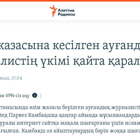
жазасына кесілген ауған
листің үкімі қайта қара
жыл, 17:04
VPN-сіз оқу
астанасында өлім жазасы берілген ауғандық журналисті
йед Парвез Камбақшқа қаңтар айында мұсылмандарды
туралы интернет сайтқа мақала шығарғаны үшін исламға
ағылған. Камбақш ол айыптаулардың бәрін жоққа шығ