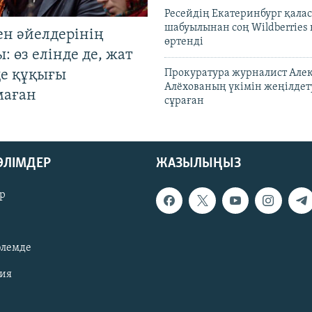
Ресейдің Екатеринбург қала
шабуылынан соң Wildberries
ен әйелдерінің
өртенді
: өз елінде де, жат
де құқығы
Прокуратура журналист Але
Алёхованың үкімін жеңілдет
маған
сұраған
БӨЛІМДЕР
ЖАЗЫЛЫҢЫЗ
р
әлемде
зия