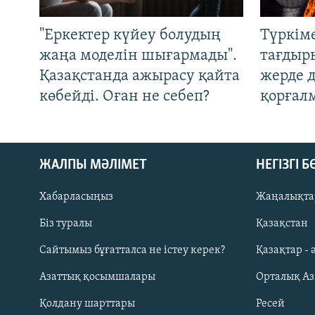
"Еркектер күйеу болудың
Түркім
жаңа моделін шығармады".
тағдыры
Қазақстанда ажырасу қайта
жерде 
көбейді. Оған не себеп?
қорғал
ЖАЛПЫ МӘЛІМЕТ
НЕГІЗГІ 
Хабарласыңыз
Жаңалықта
Біз туралы
Қазақстан
Русский
Сайтымыз бұғатталса не істеу керек?
Қазақтар - 
Азаттық қосымшалары
Орталық А
ЖАЗЫЛЫҢЫЗ
Қолдану шарттары
Ресей