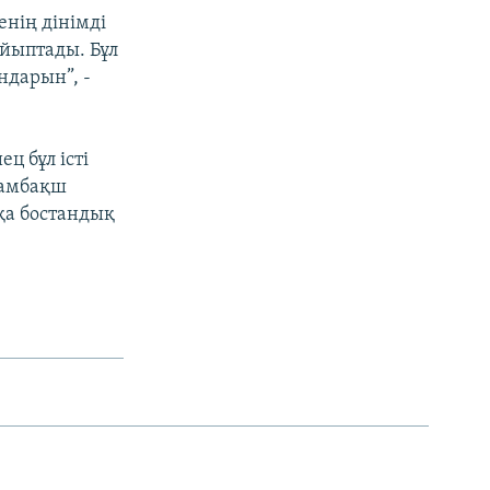
енің дінімді
айыптады. Бұл
ндарын”, -
ц бұл істі
Камбақш
шқа бостандық