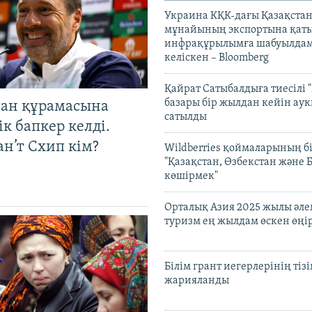
Украина КҚК-дағы Қазақста
мұнайының экспортына қаты
инфрақұрылымға шабуылдам
келіскен – Bloomberg
Қайрат Сатыбалдыға тиесілі "
базары бір жылдан кейін ау
тан құрамасына
сатылды
к бапкер келді.
н’т Схип кім?
Wildberries қоймаларының бі
"Қазақстан, Өзбекстан және 
көшірмек"
Орталық Азия 2025 жылы әл
туризм ең жылдам өскен өңі
Білім грант иегерлерінің тізі
жарияланды