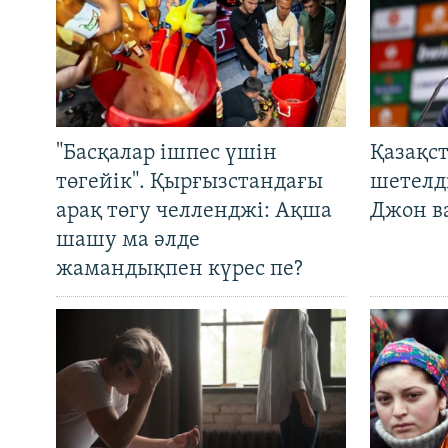
"Басқалар ішпес үшін
Қазақс
төгейік". Қырғызстандағы
шетелді
арақ төгу челленджі: Ақша
Джон ва
шашу ма әлде
жамандықпен күрес пе?