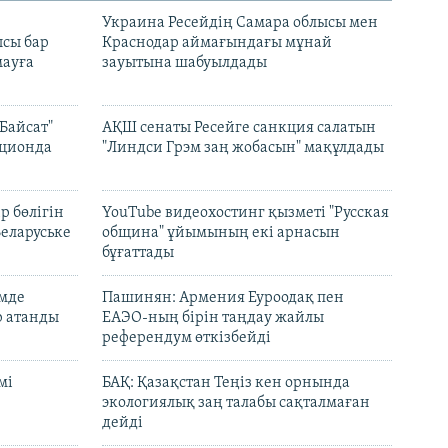
н
Украина Ресейдің Самара облысы мен
сы бар
Краснодар аймағындағы мұнай
ауға
зауытына шабуылдады
Байсат"
АҚШ сенаты Ресейге санкция салатын
кционда
"Линдси Грэм заң жобасын" мақұлдады
р бөлігін
YouTube видеохостинг қызметі "Русская
Беларуське
община" ұйымының екі арнасын
бұғаттады
емде
Пашинян: Армения Еуроодақ пен
р атанды
ЕАЭО-ның бірін таңдау жайлы
референдум өткізбейді
мі
БАҚ: Қазақстан Теңіз кен орнында
экологиялық заң талабы сақталмаған
дейді