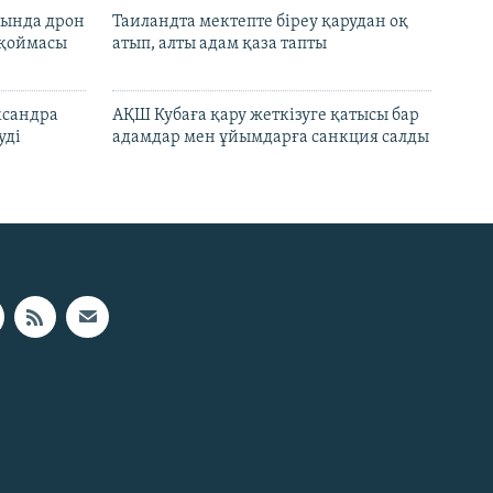
сында дрон
Таиландта мектепте біреу қарудан оқ
 қоймасы
атып, алты адам қаза тапты
ксандра
АҚШ Кубаға қару жеткізуге қатысы бар
уді
адамдар мен ұйымдарға санкция салды