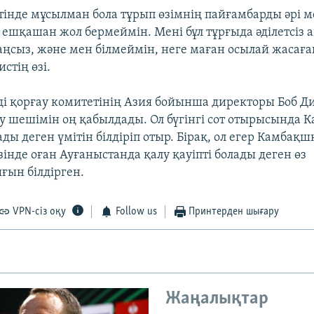
тінде мұсылман бола тұрып өзімнің пайғамбарды әрі м
 ешқашан жол бермеймін. Мені бұл тұрғыда әділетсіз 
аңсыз, және мен білмеймін, неге маған осылай жасаға
стің өзі.
і қорғау комитетінің Азия бойынша директоры Боб Дие
ру шешімін оң қабылдады. Ол бүгінгі сот отырысында 
ы деген үмітін білдіріп отыр. Бірақ, ол егер Камбақ
зінде оған Ауғаныстанда қалу қауіпті болады деген өз
ын білдірген.
VPN-сіз оқу
Follow us
Принтерден шығару
Жаңалықтар