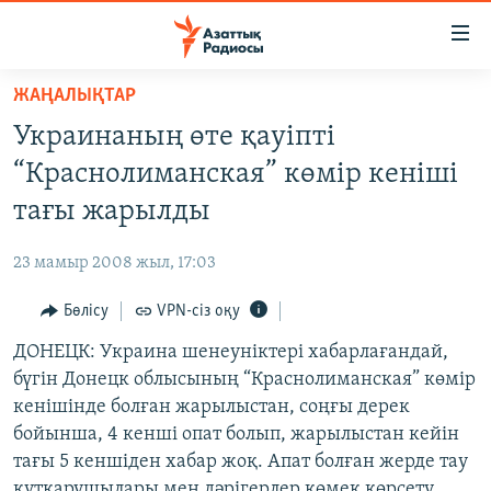
Accessibility
links
Skip
ЖАҢАЛЫҚТАР
to
ЖАҢАЛЫҚТАР
Украинаның өте қауіпті
main
САЯСАТ
content
“Краснолиманская” көмір кеніші
AZATTYQTV
Skip
тағы жарылды
to
ҚАҢТАР ОҚИҒАСЫ
main
23 мамыр 2008 жыл, 17:03
АДАМ ҚҰҚЫҚТАРЫ
Navigation
Skip
Бөлісу
VPN-сіз оқу
ӘЛЕУМЕТ
to
ДОНЕЦК: Украина шенеуніктері хабарлағандай,
ӘЛЕМ
Search
бүгін Донецк облысының “Краснолиманская” көмір
АРНАЙЫ ЖОБАЛАР
кенішінде болған жарылыстан, соңғы дерек
бойынша, 4 кенші опат болып, жарылыстан кейін
Русский
тағы 5 кеншіден хабар жоқ. Апат болған жерде тау
құтқарушылары мен дәрігерлер көмек көрсету