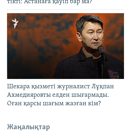
тікті: Астанаға қауіп бар ма?
Шекара қызметі журналист Лұқпан
Ахмедияровты елден шығармады.
Оған қарсы шағым жазған кім?
Жаңалықтар