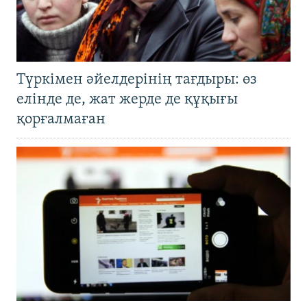
Түркімен әйелдерінің тағдыры: өз
елінде де, жат жерде де құқығы
қорғалмаған