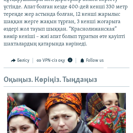
ЖАЗЫЛЫҢЫЗ
үстінде. Апат болған кезде 400-дей кенші 330 метр
тереңде жер астында болған, 12 кенші жарылыс
шаққан жерге жақын тұрған, 3 кенші жоғарыға
өздері жол тауып шыққан. “Краснолиманская”
Басқа тілдерде
көмір кеніші – жиі апат болып тұратын өте қауіпті
шахталардың қатарында көрінеді.
Бөлісу
VPN-сіз оқу
Follow us
Оқыңыз. Көріңіз. Тыңдаңыз