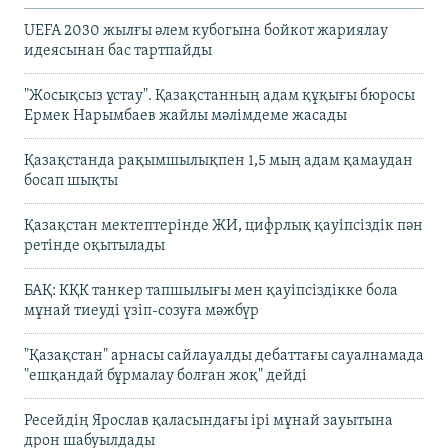
UEFA 2030 жылғы әлем кубогына бойкот жариялау
идеясынан бас тартпайды
"Жосықсыз ұстау". Қазақстанның адам құқығы бюросы
Ермек Нарымбаев жайлы мәлімдеме жасады
Қазақстанда рақымшылықпен 1,5 мың адам қамаудан
босап шықты
Қазақстан мектептерінде ЖИ, цифрлық қауіпсіздік пән
ретінде оқытылады
БАҚ: КҚК танкер тапшылығы мен қауіпсіздікке бола
мұнай тиеуді үзіп-созуға мәжбүр
"Қазақстан" арнасы сайлауалды дебаттағы сауалнамада
"ешқандай бұрмалау болған жоқ" дейді
Ресейдің Ярослав қаласындағы ірі мұнай зауытына
дрон шабуылдады