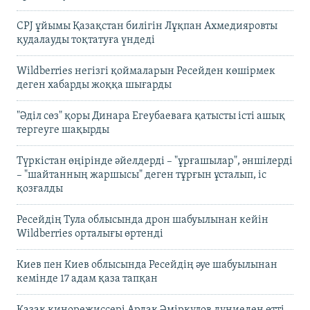
CPJ ұйымы Қазақстан билігін Лұқпан Ахмедияровты
қудалауды тоқтатуға үндеді
Wildberries негізгі қоймаларын Ресейден көшірмек
деген хабарды жоққа шығарды
"Әділ сөз" қоры Динара Егеубаеваға қатысты істі ашық
тергеуге шақырды
Түркістан өңірінде әйелдерді – "ұрғашылар", әншілерді
– "шайтанның жаршысы" деген тұрғын ұсталып, іс
қозғалды
Ресейдің Тула облысында дрон шабуылынан кейін
Wildberries орталығы өртенді
Киев пен Киев облысында Ресейдің әуе шабуылынан
кемінде 17 адам қаза тапқан