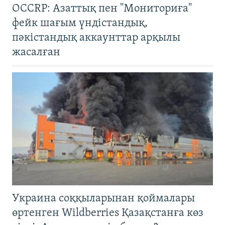
OCCRP: Азаттық пен "Мониториға"
фейк шағым үндістандық,
пәкістандық аккаунттар арқылы
жасалған
Украина соққыларынан қоймалары
өртенген Wildberries Қазақстанға көз