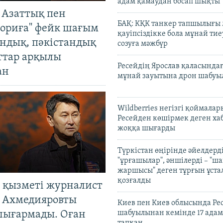
адам қамаудан босап шықты
 Азаттық пен
БАҚ: КҚК танкер тапшылығы
ориға" фейк шағым
қауіпсіздікке бола мұнай тиеу
андық, пәкістандық
созуға мәжбүр
ттар арқылы
Ресейдің Ярослав қаласындағ
ан
мұнай зауытына дрон шабуы
Wildberries негізгі қоймала
Ресейден көшірмек деген ха
жоққа шығарды
Түркістан өңірінде әйелдерді
"ұрғашылар", әншілерді – "
жаршысы" деген тұрғын ұстал
қозғалды
 қызметі журналист
 Ахмедияровты
Киев пен Киев облысында Рес
шығармады. Оған
шабуылынан кемінде 17 адам
тапқан