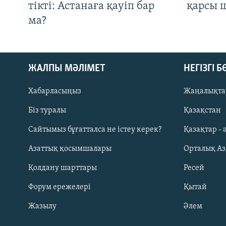
тікті: Астанаға қауіп бар
қарсы 
ма?
ЖАЛПЫ МӘЛІМЕТ
НЕГІЗГІ 
Хабарласыңыз
Жаңалықта
Біз туралы
Қазақстан
Русский
Сайтымыз бұғатталса не істеу керек?
Қазақтар - 
Азаттық қосымшалары
Орталық А
ЖАЗЫЛЫҢЫЗ
Қолдану шарттары
Ресей
Форум ережелері
Қытай
Жазылу
Әлем
Басқа тілдерде