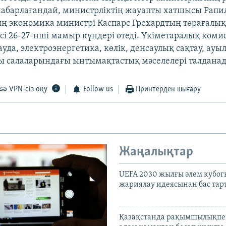
абарлағандай, министрліктің жауапты хатшысы Рап
ң экономика министрі Каспарс Грехардтың төрағалық
ісі 26-27-нші мамыр күндері өтеді. Үкіметаралық ком
ауда, электроэнергетика, көлік, денсаулық сақтау, ауыл
 салаларындағы ынтымақтастық мәселелері талдана
VPN-сіз оқу
Follow us
Принтерден шығару
Жаңалықтар
UEFA 2030 жылғы әлем кубог
жариялау идеясынан бас та
Қазақстанда рақымшылықпен