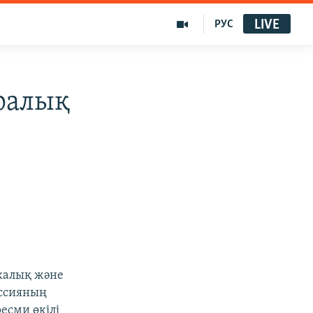
LIVE
РУС
ралық
калық және
ссияның
ресми өкілі