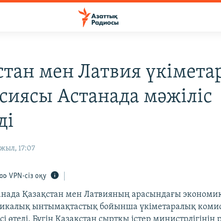
стан мен Латвия үкімета
сиясы Астанада мәжіліс
ді
жыл, 17:07
VPN-сіз оқу
анада Қазақстан мен Латвияның арасындағы экономи
икалық ынтымақтастық бойынша үкіметаралық коми
сі өтеді. Бүгін Қазақстан сыртқы істер министрлігінің 