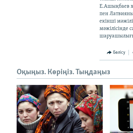
Е.Ашықбаев х
пен Латвияны
екінші мәжіл
мәжілісінде с
шаруашылығы
Бөлісу
Оқыңыз. Көріңіз. Тыңдаңыз