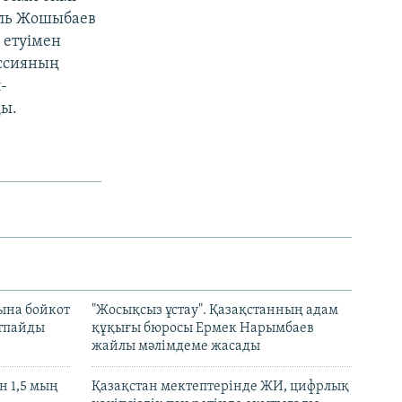
иль Жошыбаев
 етуімен
иссияның
-
ды.
ына бойкот
"Жосықсыз ұстау". Қазақстанның адам
ртпайды
құқығы бюросы Ермек Нарымбаев
жайлы мәлімдеме жасады
 1,5 мың
Қазақстан мектептерінде ЖИ, цифрлық