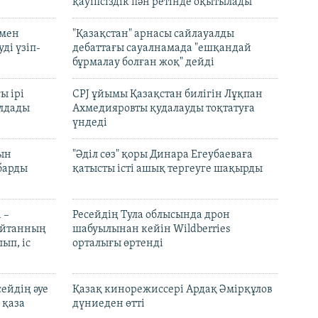
қауіпсіздік пән ретінде оқытылады
 мен
"Қазақстан" арнасы сайлауалды
ді үзіп-
дебаттағы сауалнамада "ешқандай
бұрмалау болған жоқ" дейді
ы ірі
CPJ ұйымы Қазақстан билігін Лұқпан
лдады
Ахмедияровты қудалауды тоқтатуға
үндеді
рын
"Әділ сөз" қоры Динара Егеубаеваға
барды
қатысты істі ашық тергеуге шақырды
 –
Ресейдің Тула облысында дрон
шайтанның
шабуылынан кейін Wildberries
ып, іс
орталығы өртенді
ейдің әуе
Қазақ кинорежиссері Ардақ Әмірқұлов
 қаза
дүниеден өтті