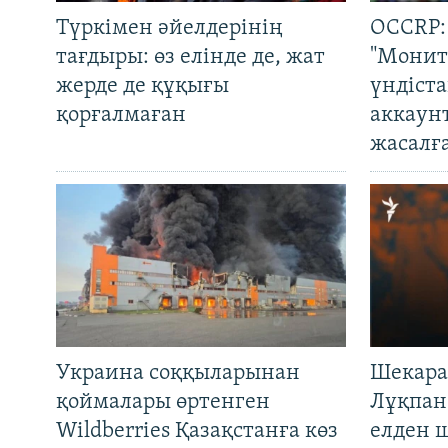
Түркімен әйелдерінің
OCCRP:
тағдыры: өз елінде де, жат
"Монит
жерде де құқығы
үндіст
қорғалмаған
аккаун
жасалғ
Украина соққыларынан
Шекара
қоймалары өртенген
Лұқпан
Wildberries Қазақстанға көз
елден 