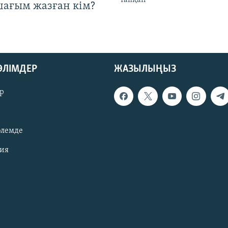
шағым жазған кім?
БӨЛІМДЕР
ЖАЗЫЛЫҢЫЗ
р
әлемде
зия