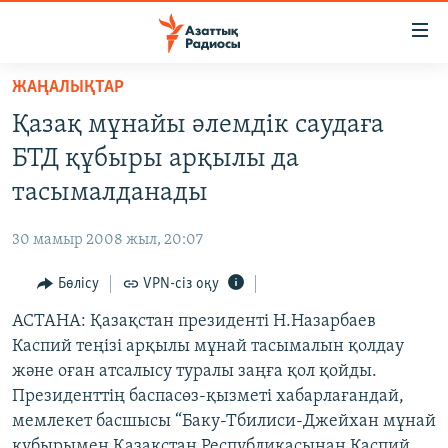
Accessibility
links
Skip
ЖАҢАЛЫҚТАР
to
ЖАҢАЛЫҚТАР
Қазақ мұнайы әлемдік саудаға
main
САЯСАТ
content
БТД құбыры арқылы да
AZATTYQTV
Skip
тасымалданады
to
ҚАҢТАР ОҚИҒАСЫ
main
30 мамыр 2008 жыл, 20:07
АДАМ ҚҰҚЫҚТАРЫ
Navigation
Skip
Бөлісу
VPN-сіз оқу
ӘЛЕУМЕТ
to
АСТАНА: Қазақстан президенті Н.Назарбаев
ӘЛЕМ
Search
Каспий теңізі арқылы мұнай тасымалын қолдау
АРНАЙЫ ЖОБАЛАР
және оған атсалысу туралы заңға қол қойды.
Президенттің баспасөз-қызметі хабарлағандай,
Русский
мемлекет басшысы “Баку-Тбилиси-Джейхан мұнай
құбырымен Қазақстан Республикасынан Каспий