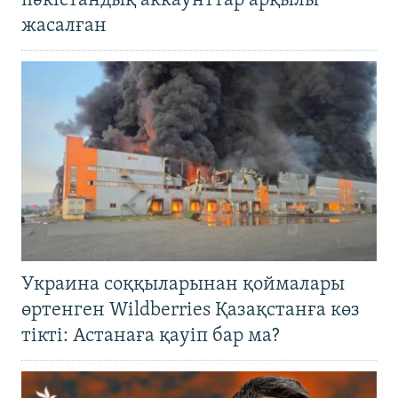
пәкістандық аккаунттар арқылы
жасалған
Украина соққыларынан қоймалары
өртенген Wildberries Қазақстанға көз
тікті: Астанаға қауіп бар ма?