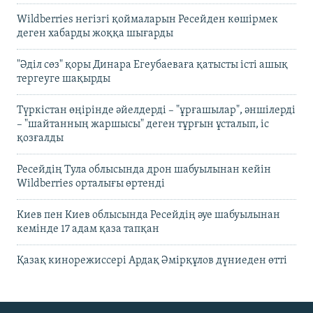
Wildberries негізгі қоймаларын Ресейден көшірмек
деген хабарды жоққа шығарды
"Әділ сөз" қоры Динара Егеубаеваға қатысты істі ашық
тергеуге шақырды
Түркістан өңірінде әйелдерді – "ұрғашылар", әншілерді
– "шайтанның жаршысы" деген тұрғын ұсталып, іс
қозғалды
Ресейдің Тула облысында дрон шабуылынан кейін
Wildberries орталығы өртенді
Киев пен Киев облысында Ресейдің әуе шабуылынан
кемінде 17 адам қаза тапқан
Қазақ кинорежиссері Ардақ Әмірқұлов дүниеден өтті