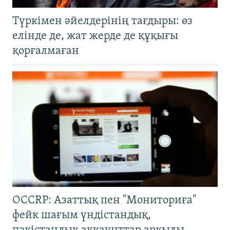
Түркімен әйелдерінің тағдыры: өз
елінде де, жат жерде де құқығы
қорғалмаған
OCCRP: Азаттық пен "Мониториға"
фейк шағым үндістандық,