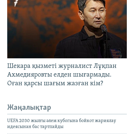
Шекара қызметі журналист Лұқпан
Ахмедияровты елден шығармады.
Оған қарсы шағым жазған кім?
Жаңалықтар
UEFA 2030 жылғы әлем кубогына бойкот жариялау
идеясынан бас тартпайды