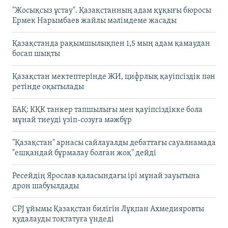
"Жосықсыз ұстау". Қазақстанның адам құқығы бюросы
Ермек Нарымбаев жайлы мәлімдеме жасады
Қазақстанда рақымшылықпен 1,5 мың адам қамаудан
босап шықты
Қазақстан мектептерінде ЖИ, цифрлық қауіпсіздік пән
ретінде оқытылады
БАҚ: КҚК танкер тапшылығы мен қауіпсіздікке бола
мұнай тиеуді үзіп-созуға мәжбүр
"Қазақстан" арнасы сайлауалды дебаттағы сауалнамада
"ешқандай бұрмалау болған жоқ" дейді
Ресейдің Ярослав қаласындағы ірі мұнай зауытына
дрон шабуылдады
CPJ ұйымы Қазақстан билігін Лұқпан Ахмедияровты
қудалауды тоқтатуға үндеді