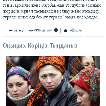
ЖАЗЫЛЫҢЫЗ
теңізі арқылы және Әзірбайжан Республикасының
жерімен мұнай тасымалын қолдау және атсалысу
туралы келісімді бекіту туралы” заңға қол қойды.
Басқа тілдерде
Бөлісу
VPN-сіз оқу
Follow us
Оқыңыз. Көріңіз. Тыңдаңыз