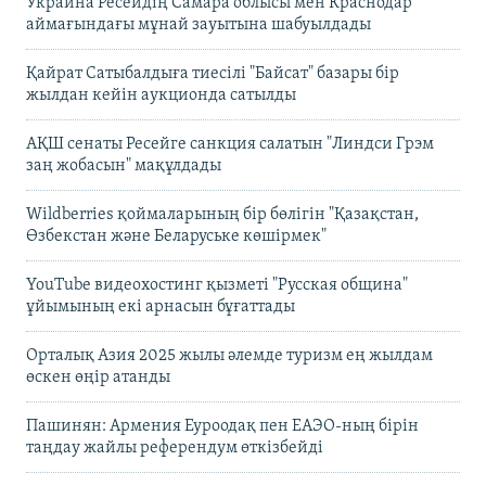
Украина Ресейдің Самара облысы мен Краснодар
аймағындағы мұнай зауытына шабуылдады
Қайрат Сатыбалдыға тиесілі "Байсат" базары бір
жылдан кейін аукционда сатылды
АҚШ сенаты Ресейге санкция салатын "Линдси Грэм
заң жобасын" мақұлдады
Wildberries қоймаларының бір бөлігін "Қазақстан,
Өзбекстан және Беларуське көшірмек"
YouTube видеохостинг қызметі "Русская община"
ұйымының екі арнасын бұғаттады
Орталық Азия 2025 жылы әлемде туризм ең жылдам
өскен өңір атанды
Пашинян: Армения Еуроодақ пен ЕАЭО-ның бірін
таңдау жайлы референдум өткізбейді