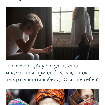
"Еркектер күйеу болудың жаңа
моделін шығармады". Қазақстанда
ажырасу қайта көбейді. Оған не себеп?