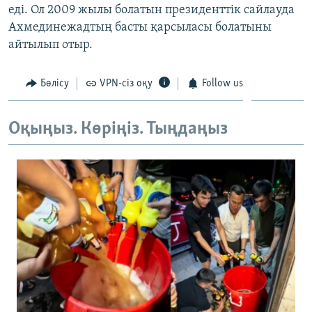
еді. Ол 2009 жылы болатын президенттік сайлауда
ЖАЗЫЛЫҢЫЗ
Ахмединежадтың басты қарсыласы болатыны
айтылып отыр.
Басқа тілдерде
Бөлісу
VPN-сіз оқу
Follow us
Оқыңыз. Көріңіз. Тыңдаңыз