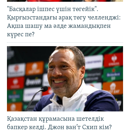
"Басқалар ішпес үшін төгейік".
Қырғызстандағы арақ төгу челленджі:
Ақша шашу ма әлде жамандықпен
күрес пе?
Қазақстан құрамасына шетелдік
бапкер келді. Джон ван’т Схип кім?