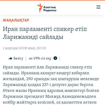
Accessibility
links
Skip
ЖАҢАЛЫҚТАР
to
ЖАҢАЛЫҚТАР
Иран парламенті спикер етіп
main
САЯСАТ
content
Ларижаниді сайлады
AZATTYQTV
Skip
to
1 маусым 2008 жыл, 20:03
ҚАҢТАР ОҚИҒАСЫ
main
АДАМ ҚҰҚЫҚТАРЫ
Бөлісу
VPN-сіз оқу
Navigation
Skip
ӘЛЕУМЕТ
Иран парламенті Али Ларижаниді спикер етіп
to
сайлады. Иранның ақпарат көздері хабарлап
ӘЛЕМ
Search
жатқандай, 290 орынды заң шығарушы мекемеде
АРНАЙЫ ЖОБАЛАР
Ларижаниді қолдап 237-і депутат дауыс берген.
Өткен жылы Иранның ядролық мәмілегері болған
Русский
Ларижани президент Махмуд Ахмединежадпен
кейбір жайттарға келіспей, ол қызметтен кеткен