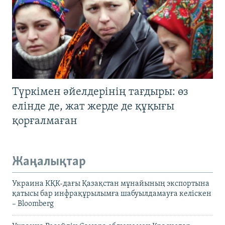
Түркімен әйелдерінің тағдыры: өз
елінде де, жат жерде де құқығы
қорғалмаған
Жаңалықтар
Украина КҚК-дағы Қазақстан мұнайының экспортына
қатысы бар инфрақұрылымға шабуылдамауға келіскен
– Bloomberg