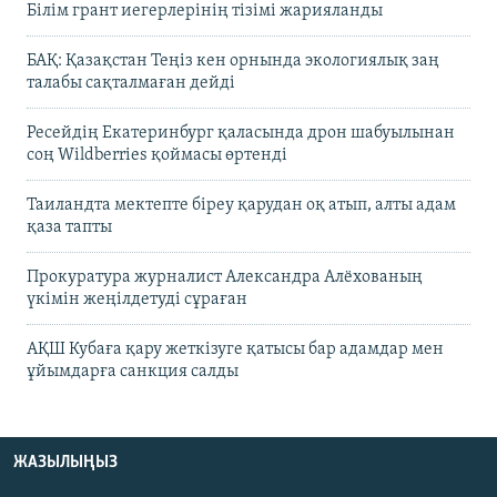
Білім грант иегерлерінің тізімі жарияланды
БАҚ: Қазақстан Теңіз кен орнында экологиялық заң
талабы сақталмаған дейді
Ресейдің Екатеринбург қаласында дрон шабуылынан
соң Wildberries қоймасы өртенді
Таиландта мектепте біреу қарудан оқ атып, алты адам
қаза тапты
Прокуратура журналист Александра Алёхованың
үкімін жеңілдетуді сұраған
АҚШ Кубаға қару жеткізуге қатысы бар адамдар мен
ұйымдарға санкция салды
ЖАЗЫЛЫҢЫЗ