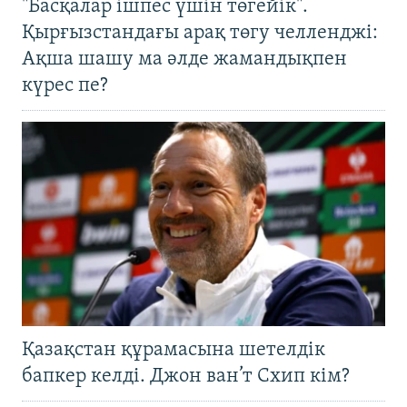
"Басқалар ішпес үшін төгейік".
Қырғызстандағы арақ төгу челленджі:
Ақша шашу ма әлде жамандықпен
күрес пе?
Қазақстан құрамасына шетелдік
бапкер келді. Джон ван’т Схип кім?