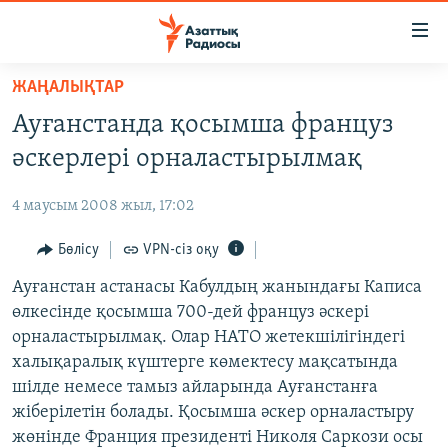
Accessibility
links
Skip
ЖАҢАЛЫҚТАР
to
ЖАҢАЛЫҚТАР
Ауғанстанда қосымша француз
main
САЯСАТ
content
әскерлері орналастырылмақ
AZATTYQTV
Skip
to
4 маусым 2008 жыл, 17:02
ҚАҢТАР ОҚИҒАСЫ
main
АДАМ ҚҰҚЫҚТАРЫ
Бөлісу
VPN-сіз оқу
Navigation
Skip
ӘЛЕУМЕТ
Ауғанстан астанасы Кабулдың жанындағы Каписа
to
өлкесінде қосымша 700-дей француз әскері
ӘЛЕМ
Search
орналастырылмақ. Олар НАТО жетекшілігіндегі
АРНАЙЫ ЖОБАЛАР
халықаралық күштерге көмектесу мақсатында
шілде немесе тамыз айларында Ауғанстанға
Русский
жіберілетін болады. Қосымша әскер орналастыру
жөнінде Франция президенті Николя Саркози осы