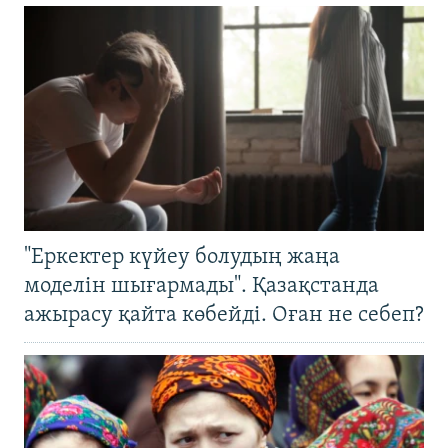
"Еркектер күйеу болудың жаңа
моделін шығармады". Қазақстанда
ажырасу қайта көбейді. Оған не себеп?