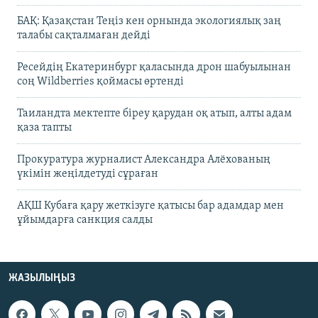
БАҚ: Қазақстан Теңіз кен орнында экологиялық заң
талабы сақталмаған дейді
Ресейдің Екатеринбург қаласында дрон шабуылынан
соң Wildberries қоймасы өртенді
Таиландта мектепте біреу қарудан оқ атып, алты адам
қаза тапты
Прокуратура журналист Александра Алёхованың
үкімін жеңілдетуді сұраған
АҚШ Кубаға қару жеткізуге қатысы бар адамдар мен
ұйымдарға санкция салды
ЖАЗЫЛЫҢЫЗ