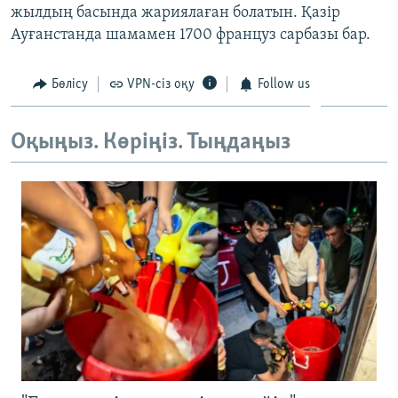
жылдың басында жариялаған болатын. Қазір
ЖАЗЫЛЫҢЫЗ
Ауғанстанда шамамен 1700 француз сарбазы бар.
Бөлісу
VPN-сіз оқу
Follow us
Басқа тілдерде
Оқыңыз. Көріңіз. Тыңдаңыз