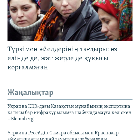
Түркімен әйелдерінің тағдыры: өз
елінде де, жат жерде де құқығы
қорғалмаған
Жаңалықтар
Украина КҚК-дағы Қазақстан мұнайының экспортына
қатысы бар инфрақұрылымға шабуылдамауға келіскен
– Bloomberg
Украина Ресейдің Самара облысы мен Краснодар
аймағындағы мұнай зауытына шабуылдады