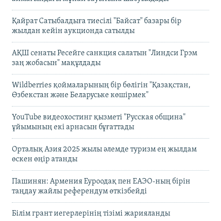
Қайрат Сатыбалдыға тиесілі "Байсат" базары бір
жылдан кейін аукционда сатылды
АҚШ сенаты Ресейге санкция салатын "Линдси Грэм
заң жобасын" мақұлдады
Wildberries қоймаларының бір бөлігін "Қазақстан,
Өзбекстан және Беларуське көшірмек"
YouTube видеохостинг қызметі "Русская община"
ұйымының екі арнасын бұғаттады
Орталық Азия 2025 жылы әлемде туризм ең жылдам
өскен өңір атанды
Пашинян: Армения Еуроодақ пен ЕАЭО-ның бірін
таңдау жайлы референдум өткізбейді
Білім грант иегерлерінің тізімі жарияланды