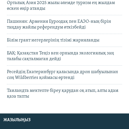
Орталық Азия 2025 жылы әлемде туризм ең жылдам
өскен өңір атанды
Пашинян: Армения Еуроодақ пен ЕАЭО-ның бірін
таңдау жайлы референдум өткізбейді
Білім грант иегерлерінің тізімі жарияланды
БАҚ: Қазақстан Теңіз кен орнында экологиялық заң
талабы сақталмаған дейді
Ресейдің Екатеринбург қаласында дрон шабуылынан
соң Wildberries қоймасы өртенді
Таиландта мектепте біреу қарудан оқ атып, алты адам
қаза тапты
ЖАЗЫЛЫҢЫЗ