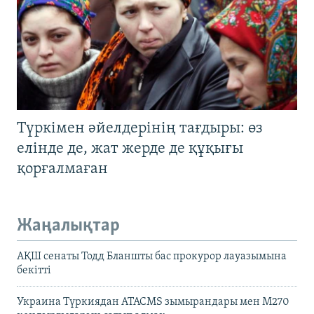
Түркімен әйелдерінің тағдыры: өз
елінде де, жат жерде де құқығы
қорғалмаған
Жаңалықтар
АҚШ сенаты Тодд Бланшты бас прокурор лауазымына
бекітті
Украина Түркиядан ATACMS зымырандары мен M270