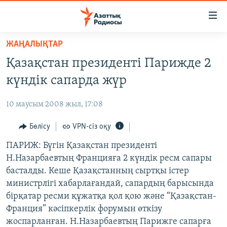
Accessibility
links
Skip
ЖАҢАЛЫҚТАР
to
ЖАҢАЛЫҚТАР
Қазақстан президенті Парижде 2
main
САЯСАТ
content
күндік сапарда жүр
AZATTYQTV
Skip
to
10 маусым 2008 жыл, 17:08
ҚАҢТАР ОҚИҒАСЫ
main
АДАМ ҚҰҚЫҚТАРЫ
Бөлісу
VPN-сіз оқу
Navigation
Skip
ӘЛЕУМЕТ
ПАРИЖ: Бүгін Қазақстан президенті
to
Н.Назарбаевтың Францияға 2 күндік ресм сапары
ӘЛЕМ
Search
басталды. Кеше Қазақстанның сыртқы істер
АРНАЙЫ ЖОБАЛАР
министрлігі хабарлағандай, сапардың барысында
бірқатар ресми құжатқа қол қою және “Қазақстан-
Русский
Франция” кәсіпкерлік форумын өткізу
жоспарланған. Н.Назарбаевтың Парижге сапарға