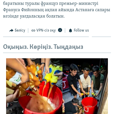
баратыны туралы француз премьер-министрі
ЖАЗЫЛЫҢЫЗ
Франуса Фийонның ақпан айында Астанаға сапары
кезінде уағдаласқан болатын.
Басқа тілдерде
Бөлісу
VPN-сіз оқу
Follow us
Оқыңыз. Көріңіз. Тыңдаңыз