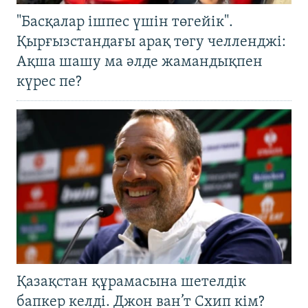
"Басқалар ішпес үшін төгейік".
Қырғызстандағы арақ төгу челленджі:
Ақша шашу ма әлде жамандықпен
күрес пе?
Қазақстан құрамасына шетелдік
бапкер келді. Джон ван’т Схип кім?