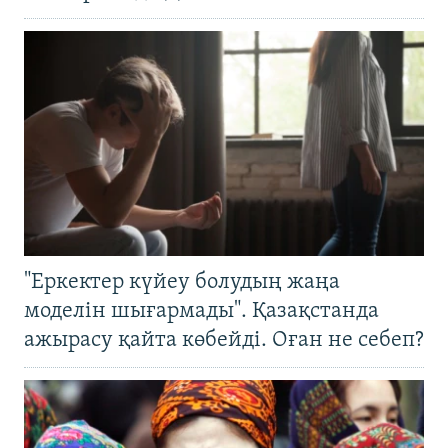
"Еркектер күйеу болудың жаңа
моделін шығармады". Қазақстанда
ажырасу қайта көбейді. Оған не себеп?