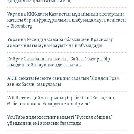
қондырғыларын сатып алмақ
Украина КҚК-дағы Қазақстан мұнайының экспортына
қатысы бар инфрақұрылымға шабуылдамауға келіскен
– Bloomberg
Украина Ресейдің Самара облысы мен Краснодар
аймағындағы мұнай зауытына шабуылдады
Қайрат Сатыбалдыға тиесілі "Байсат" базары бір
жылдан кейін аукционда сатылды
АҚШ сенаты Ресейге санкция салатын "Линдси Грэм
заң жобасын" мақұлдады
Wildberries қоймаларының бір бөлігін "Қазақстан,
Өзбекстан және Беларуське көшірмек"
YouTube видеохостинг қызметі "Русская община"
ұйымының екі арнасын бұғаттады