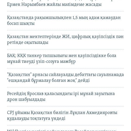
Ермек Нарымбаев жайлы мәлімдеме жасады
Қазақстанда рақымшылықпен 1,5 мың адам қамаудан
босап шықты
Қазақстан мектептерінде ЖИ, цифрлық қауіпсіздік пән
ретінде оқытылады
БАҚ: КҚК танкер тапшылығы мен қауіпсіздікке бола
мұнай тиеуді үзіп-созуға мәжбүр
"Қазақстан" арнасы сайлауалды дебаттағы сауалнамада
"ешқандай бұрмалау болған жоқ" дейді
Ресейдің Ярослав қаласындағы ірі мұнай зауытына
дрон шабуылдады
CPJ ұйымы Қазақстан билігін Лұқпан Ахмедияровты
қудалауды тоқтатуға үндеді