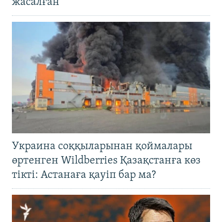
жасалған
Украина соққыларынан қоймалары
өртенген Wildberries Қазақстанға көз
тікті: Астанаға қауіп бар ма?