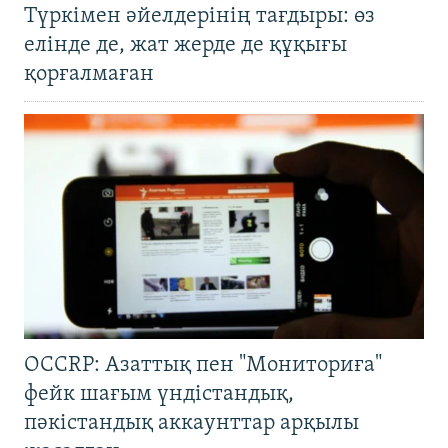
Түркімен әйелдерінің тағдыры: өз
елінде де, жат жерде де құқығы
қорғалмаған
OCCRP: Азаттық пен "Мониториға"
фейк шағым үндістандық,
пәкістандық аккаунттар арқылы