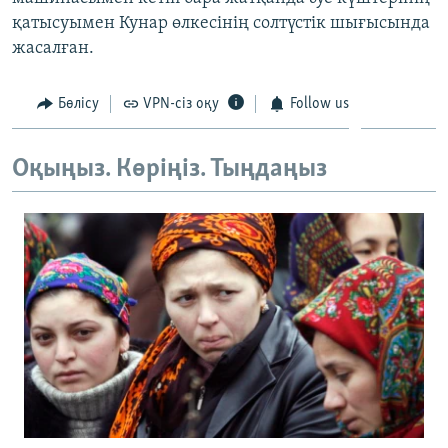
ЖАЗЫЛЫҢЫЗ
қатысуымен Кунар өлкесінің солтүстік шығысында
жасалған.
Бөлісу
VPN-сіз оқу
Follow us
Басқа тілдерде
Оқыңыз. Көріңіз. Тыңдаңыз