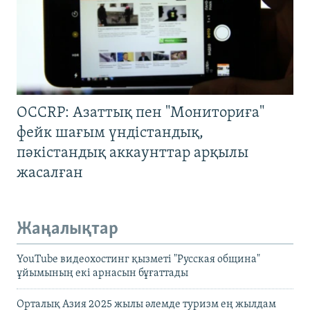
OCCRP: Азаттық пен "Мониториға"
фейк шағым үндістандық,
пәкістандық аккаунттар арқылы
жасалған
Жаңалықтар
YouTube видеохостинг қызметі "Русская община"
ұйымының екі арнасын бұғаттады
Орталық Азия 2025 жылы әлемде туризм ең жылдам