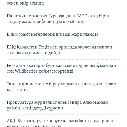
өскен өңір атанды
Пашинян: Армения Еуроодақ пен ЕАЭО-ның бірін
таңдау жайлы референдум өткізбейді
Білім грант иегерлерінің тізімі жарияланды
БАҚ: Қазақстан Теңіз кен орнында экологиялық заң
талабы сақталмаған дейді
Ресейдің Екатеринбург қаласында дрон шабуылынан
соң Wildberries қоймасы өртенді
Таиландта мектепте біреу қарудан оқ атып, алты адам
қаза тапты
Прокуратура журналист Александра Алёхованың
үкімін жеңілдетуді сұраған
АҚШ Кубаға қару жеткізуге қатысы бар адамдар мен
ұйымдарға санкция салды