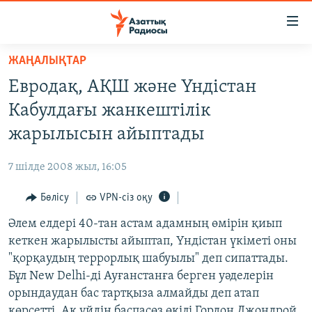
Accessibility
links
Skip
ЖАҢАЛЫҚТАР
to
ЖАҢАЛЫҚТАР
Евродақ, АҚШ және Үндістан
main
САЯСАТ
content
Кабулдағы жанкештілік
AZATTYQTV
Skip
жарылысын айыптады
to
ҚАҢТАР ОҚИҒАСЫ
main
7 шілде 2008 жыл, 16:05
АДАМ ҚҰҚЫҚТАРЫ
Navigation
Skip
Бөлісу
VPN-сіз оқу
ӘЛЕУМЕТ
to
Әлем елдері 40-тан астам адамның өмірін қиып
ӘЛЕМ
Search
кеткен жарылысты айыптап, Үндістан үкіметі оны
АРНАЙЫ ЖОБАЛАР
"қорқаудың террорлық шабуылы" деп сипаттады.
Бұл New Delhi-ді Ауғанстанға берген уәделерін
Русский
орындаудан бас тартқыза алмайды деп атап
көрсетті. Ақ үйдің баспасөз өкілі Гордон Джондрой,