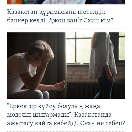
Қазақстан құрамасына шетелдік
бапкер келді. Джон ван’т Схип кім?
"Еркектер күйеу болудың жаңа
моделін шығармады". Қазақстанда
ажырасу қайта көбейді. Оған не себеп?