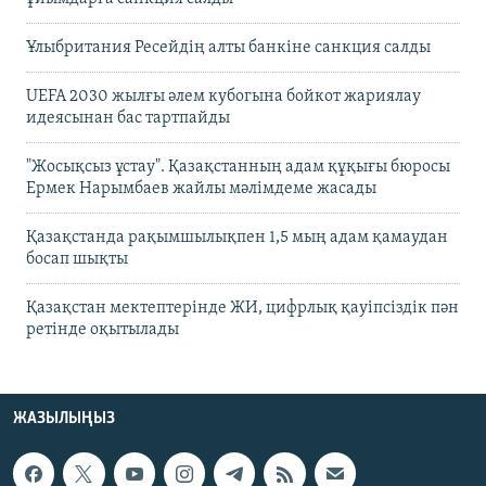
Ұлыбритания Ресейдің алты банкіне санкция салды
UEFA 2030 жылғы әлем кубогына бойкот жариялау
идеясынан бас тартпайды
"Жосықсыз ұстау". Қазақстанның адам құқығы бюросы
Ермек Нарымбаев жайлы мәлімдеме жасады
Қазақстанда рақымшылықпен 1,5 мың адам қамаудан
босап шықты
Қазақстан мектептерінде ЖИ, цифрлық қауіпсіздік пән
ретінде оқытылады
ЖАЗЫЛЫҢЫЗ