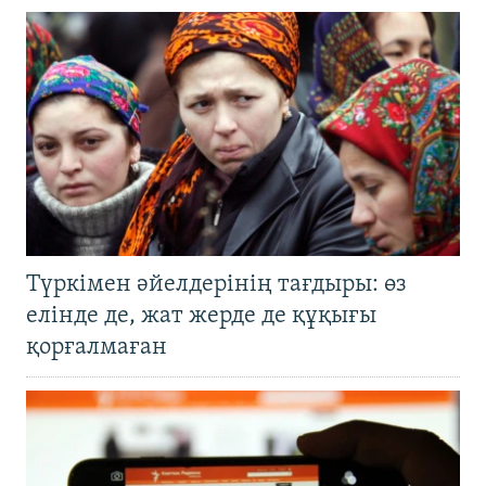
Түркімен әйелдерінің тағдыры: өз
елінде де, жат жерде де құқығы
қорғалмаған