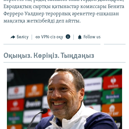
ЖАЗЫЛЫҢЫЗ
Евродақтың сыртқы қатынастар комиссары Бенита
Ферреро Уалднер тероррлық әрекеттер ешқашан
мақсатқа жеткізбейді деп айтты.
Басқа тілдерде
Бөлісу
VPN-сіз оқу
Follow us
Оқыңыз. Көріңіз. Тыңдаңыз