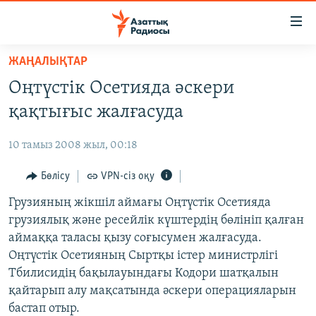
Accessibility
links
Skip
ЖАҢАЛЫҚТАР
to
ЖАҢАЛЫҚТАР
Оңтүстік Осетияда әскери
main
САЯСАТ
content
қақтығыс жалғасуда
AZATTYQTV
Skip
to
10 тамыз 2008 жыл, 00:18
ҚАҢТАР ОҚИҒАСЫ
main
АДАМ ҚҰҚЫҚТАРЫ
Бөлісу
VPN-сіз оқу
Navigation
Skip
ӘЛЕУМЕТ
Грузияның жікшіл аймағы Оңтүстік Осетияда
to
грузиялық және ресейлік күштердің бөлініп қалған
ӘЛЕМ
Search
аймаққа таласы қызу соғысумен жалғасуда.
АРНАЙЫ ЖОБАЛАР
Оңтүстік Осетияның Сыртқы істер министрлігі
Тбилисидің бақылауындағы Кодори шатқалын
Русский
қайтарып алу мақсатында әскери операцияларын
бастап отыр.