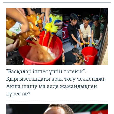
"Басқалар ішпес үшін төгейік".
Қырғызстандағы арақ төгу челленджі:
Ақша шашу ма әлде жамандықпен
күрес пе?