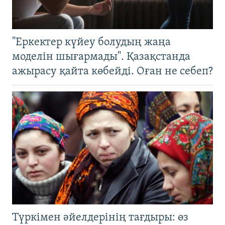
"Еркектер күйеу болудың жаңа
моделін шығармады". Қазақстанда
ажырасу қайта көбейді. Оған не себеп?
Түркімен әйелдерінің тағдыры: өз