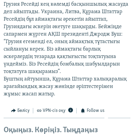
Грузия Ресейді кең көлемді басқыншылық жасауда
ЖАЗЫЛЫҢЫЗ
деп айыптады. Украина, Литва, Құрама Штаттар
Ресейдің бұл аймақтағы әрекетін айыптап,
Грузиядағы әскерін әкетуге шақырды. Бейжіңде
Басқа тілдерде
сапармен жүрген АҚШ президенті Джродж Буш:
“Грузия егеменді ел, оның аймақтық тұтастығы
сыйлануы керек. Біз аймақтағы барлық
әскерлердің тезарада қақтығысты тоқтатуына
үндейміз. Біз Ресейдің бомбалық шабуылдарын
тоқтатуға шақырамыз”.
Буштың айтуынша, Құрама Штаттар халықаралық
арағайындық жасау жөнінде әріптестерімен
жұмыс жасап жатыр.
Бөлісу
VPN-сіз оқу
Follow us
Оқыңыз. Көріңіз. Тыңдаңыз