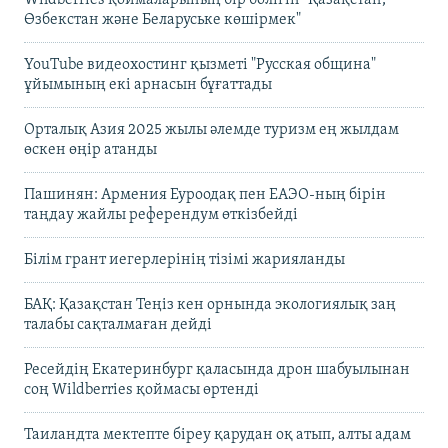
Wildberries қоймаларының бір бөлігін "Қазақстан,
Өзбекстан және Беларуське көшірмек"
YouTube видеохостинг қызметі "Русская община"
ұйымының екі арнасын бұғаттады
Орталық Азия 2025 жылы әлемде туризм ең жылдам
өскен өңір атанды
Пашинян: Армения Еуроодақ пен ЕАЭО-ның бірін
таңдау жайлы референдум өткізбейді
Білім грант иегерлерінің тізімі жарияланды
БАҚ: Қазақстан Теңіз кен орнында экологиялық заң
талабы сақталмаған дейді
Ресейдің Екатеринбург қаласында дрон шабуылынан
соң Wildberries қоймасы өртенді
Таиландта мектепте біреу қарудан оқ атып, алты адам