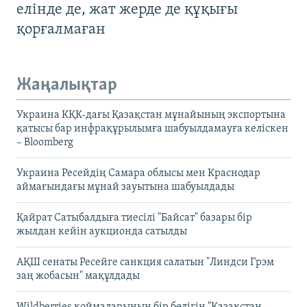
елінде де, жат жерде де құқығы
қорғалмаған
Жаңалықтар
Украина КҚК-дағы Қазақстан мұнайының экспортына
қатысы бар инфрақұрылымға шабуылдамауға келіскен
– Bloomberg
Украина Ресейдің Самара облысы мен Краснодар
аймағындағы мұнай зауытына шабуылдады
Қайрат Сатыбалдыға тиесілі "Байсат" базары бір
жылдан кейін аукционда сатылды
АҚШ сенаты Ресейге санкция салатын "Линдси Грэм
заң жобасын" мақұлдады