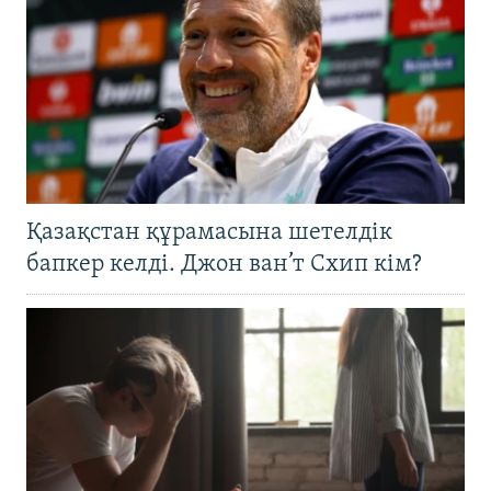
Қазақстан құрамасына шетелдік
бапкер келді. Джон ван’т Схип кім?