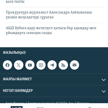
қаза тапты
Прокуратура журналист Александра Алёхованың
үкімін жеңілдетуді сұраған
АҚШ Кубаға қару жеткізуге қатысы бар адамдар мен
ұйымдарға санкция салды
ЖАЗЫЛЫҢЫЗ
ЖАЛПЫ МӘЛІМЕТ
НЕГІЗГІ БӨЛІМДЕР
Азат Еуропа / Азаттық радиосы © 2026, Inc. | Барлық