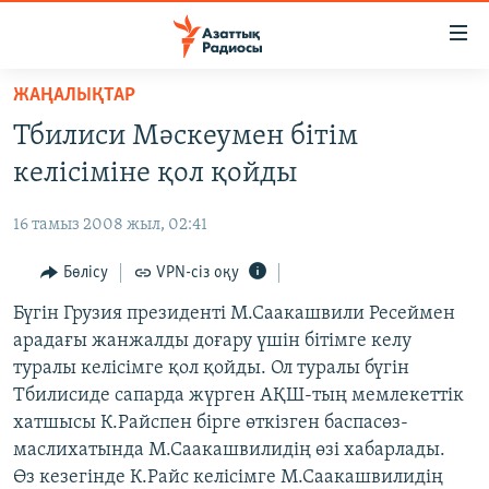
Accessibility
links
Skip
ЖАҢАЛЫҚТАР
to
ЖАҢАЛЫҚТАР
Тбилиси Мәскеумен бітім
main
САЯСАТ
content
келісіміне қол қойды
AZATTYQTV
Skip
to
16 тамыз 2008 жыл, 02:41
ҚАҢТАР ОҚИҒАСЫ
main
АДАМ ҚҰҚЫҚТАРЫ
Бөлісу
VPN-сіз оқу
Navigation
Skip
ӘЛЕУМЕТ
Бүгін Грузия президенті М.Саакашвили Ресеймен
to
арадағы жанжалды доғару үшін бітімге келу
ӘЛЕМ
Search
туралы келісімге қол қойды. Ол туралы бүгін
АРНАЙЫ ЖОБАЛАР
Тбилисиде сапарда жүрген АҚШ-тың мемлекеттік
хатшысы К.Райспен бірге өткізген баспасөз-
Русский
маслихатында М.Саакашвилидің өзі хабарлады.
Өз кезегінде К.Райс келісімге М.Саакашвилидің