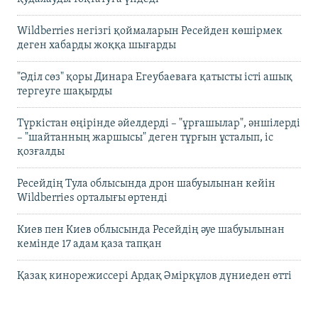
Wildberries негізгі қоймаларын Ресейден көшірмек
деген хабарды жоққа шығарды
"Әділ сөз" қоры Динара Егеубаеваға қатысты істі ашық
тергеуге шақырды
Түркістан өңірінде әйелдерді – "ұрғашылар", әншілерді
– "шайтанның жаршысы" деген тұрғын ұсталып, іс
қозғалды
Ресейдің Тула облысында дрон шабуылынан кейін
Wildberries орталығы өртенді
Киев пен Киев облысында Ресейдің әуе шабуылынан
кемінде 17 адам қаза тапқан
Қазақ кинорежиссері Ардақ Әмірқұлов дүниеден өтті