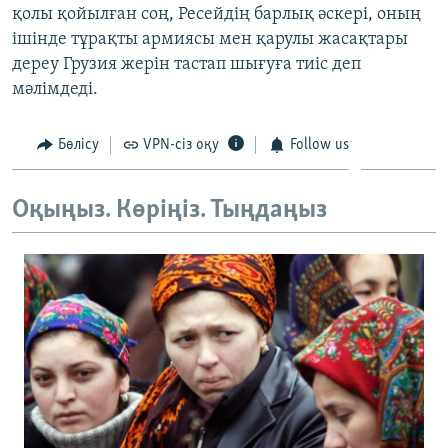
қолы қойылған соң, Ресейдің барлық әскері, оның
ЖАЗЫЛЫҢЫЗ
ішінде тұрақты армиясы мен қарулы жасақтары
дереу Грузия жерін тастап шығуға тиіс деп
мәлімдеді.
Басқа тілдерде
Бөлісу
VPN-сіз оқу
Follow us
Оқыңыз. Көріңіз. Тыңдаңыз