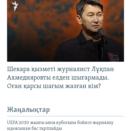
Шекара қызметі журналист Лұқпан
Ахмедияровты елден шығармады.
Оған қарсы шағым жазған кім?
Жаңалықтар
UEFA 2030 жылғы әлем кубогына бойкот жариялау
идеясынан бас тартпайды