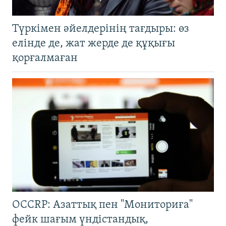
Түркімен әйелдерінің тағдыры: өз
елінде де, жат жерде де құқығы
қорғалмаған
OCCRP: Азаттық пен "Мониториға"
фейк шағым үндістандық,