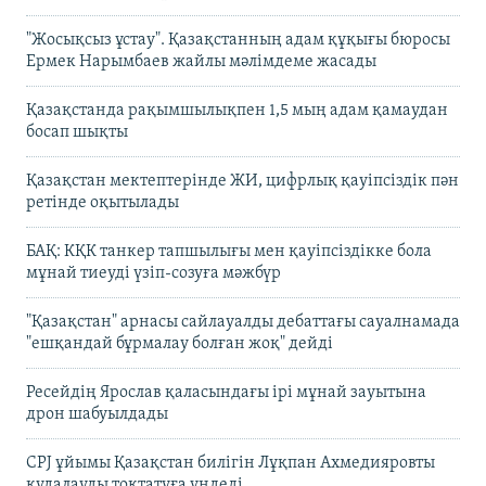
"Жосықсыз ұстау". Қазақстанның адам құқығы бюросы
Ермек Нарымбаев жайлы мәлімдеме жасады
Қазақстанда рақымшылықпен 1,5 мың адам қамаудан
босап шықты
Қазақстан мектептерінде ЖИ, цифрлық қауіпсіздік пән
ретінде оқытылады
БАҚ: КҚК танкер тапшылығы мен қауіпсіздікке бола
мұнай тиеуді үзіп-созуға мәжбүр
"Қазақстан" арнасы сайлауалды дебаттағы сауалнамада
"ешқандай бұрмалау болған жоқ" дейді
Ресейдің Ярослав қаласындағы ірі мұнай зауытына
дрон шабуылдады
CPJ ұйымы Қазақстан билігін Лұқпан Ахмедияровты
қудалауды тоқтатуға үндеді