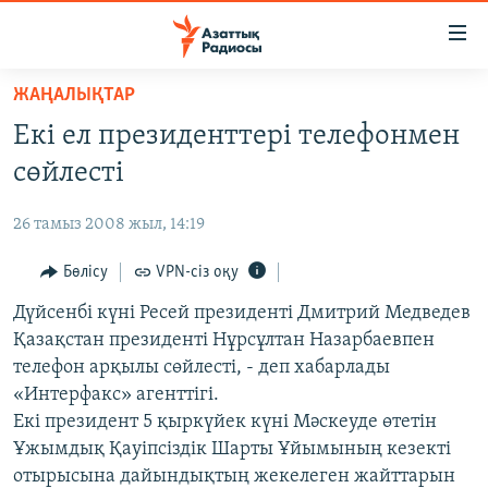
Accessibility
links
Skip
ЖАҢАЛЫҚТАР
to
ЖАҢАЛЫҚТАР
Екі ел президенттері телефонмен
main
САЯСАТ
content
сөйлесті
AZATTYQTV
Skip
to
26 тамыз 2008 жыл, 14:19
ҚАҢТАР ОҚИҒАСЫ
main
АДАМ ҚҰҚЫҚТАРЫ
Бөлісу
VPN-сіз оқу
Navigation
Skip
ӘЛЕУМЕТ
Дүйсенбі күні Ресей президенті Дмитрий Медведев
to
Қазақстан президенті Нұрсұлтан Назарбаевпен
ӘЛЕМ
Search
телефон арқылы сөйлесті, - деп хабарлады
АРНАЙЫ ЖОБАЛАР
«Интерфакс» агенттігі.
Екі президент 5 қыркүйек күні Мәскеуде өтетін
Русский
Ұжымдық Қауіпсіздік Шарты Ұйымының кезекті
отырысына дайындықтың жекелеген жайттарын