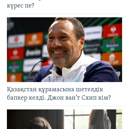
күрес пе?
Қазақстан құрамасына шетелдік
бапкер келді. Джон ван’т Схип кім?