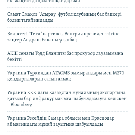
екі жақтан да қаза тапқандар бар
Самат Смақов "Атырау" футбол клубының бас бапкері
болып тағайындалды
Биліктегі "Тиса" партиясы Венгрия президенттігіне
заңгер Андраш Баканы ұсынбақ
АҚШ сенаты Тодд Бланшты бас прокурор лауазымына
бекітті
Украина Түркиядан ATACMS зымырандары мен M270
қондырғыларын сатып алмақ
Украина КҚК-дағы Қазақстан мұнайының экспортына
қатысы бар инфрақұрылымға шабуылдамауға келіскен
– Bloomberg
Украина Ресейдің Самара облысы мен Краснодар
аймағындағы мұнай зауытына шабуылдады