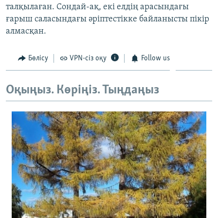
талқылаған. Сондай-ақ, екі елдің арасындағы
ЖАЗЫЛЫҢЫЗ
ғарыш саласындағы әріптестікке байланысты пікір
алмасқан.
Басқа тілдерде
Бөлісу
VPN-сіз оқу
Follow us
Оқыңыз. Көріңіз. Тыңдаңыз