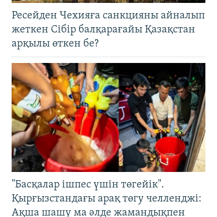
Ресейден Чехияға санкцияны айналып
жеткен Сібір балқарағайы Қазақстан
арқылы өткен бе?
"Басқалар ішпес үшін төгейік".
Қырғызстандағы арақ төгу челленджі:
Ақша шашу ма әлде жамандықпен