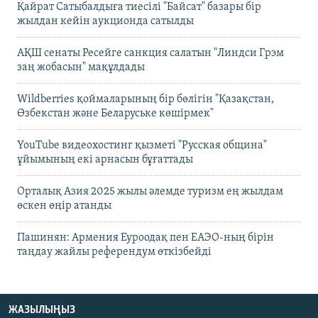
Қайрат Сатыбалдыға тиесілі "Байсат" базары бір
жылдан кейін аукционда сатылды
АҚШ сенаты Ресейге санкция салатын "Линдси Грэм
заң жобасын" мақұлдады
Wildberries қоймаларының бір бөлігін "Қазақстан,
Өзбекстан және Беларуське көшірмек"
YouTube видеохостинг қызметі "Русская община"
ұйымының екі арнасын бұғаттады
Орталық Азия 2025 жылы әлемде туризм ең жылдам
өскен өңір атанды
Пашинян: Армения Еуроодақ пен ЕАЭО-ның бірін
таңдау жайлы референдум өткізбейді
ЖАЗЫЛЫҢЫЗ