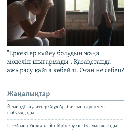
"Еркектер күйеу болудың жаңа
моделін шығармады". Қазақстанда
ажырасу қайта көбейді. Оған не себеп?
Жаңалықтар
Йемендік хуситтер Сауд Арабиясына дронмен
шабуылдады
Ресей мен Украина бір-біріне әуе шабуылын жасады: