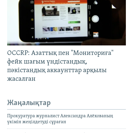
OCCRP: Азаттық пен "Мониториға"
фейк шағым үндістандық,
пәкістандық аккаунттар арқылы
жасалған
Жаңалықтар
Прокуратура журналист Александра Алёхованың
үкімін жеңілдетуді сұраған