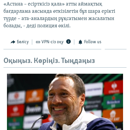
«Астана – есірткісіз қала» атты аймақтық
ЖАЗЫЛЫҢЫЗ
бағдарлама аясында өткізілетін бұл шара ерікті
түрде – ата-аналардың рұқсатымен жасалатын
болады, - деді полиция өкілі.
Басқа тілдерде
Бөлісу
VPN-сіз оқу
Follow us
Оқыңыз. Көріңіз. Тыңдаңыз