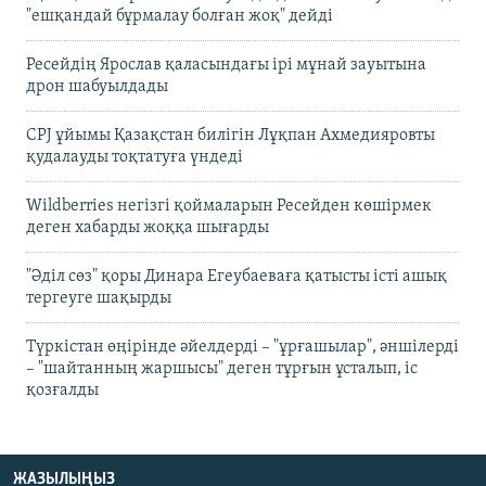
"ешқандай бұрмалау болған жоқ" дейді
Ресейдің Ярослав қаласындағы ірі мұнай зауытына
дрон шабуылдады
CPJ ұйымы Қазақстан билігін Лұқпан Ахмедияровты
қудалауды тоқтатуға үндеді
Wildberries негізгі қоймаларын Ресейден көшірмек
деген хабарды жоққа шығарды
"Әділ сөз" қоры Динара Егеубаеваға қатысты істі ашық
тергеуге шақырды
Түркістан өңірінде әйелдерді – "ұрғашылар", әншілерді
– "шайтанның жаршысы" деген тұрғын ұсталып, іс
қозғалды
ЖАЗЫЛЫҢЫЗ