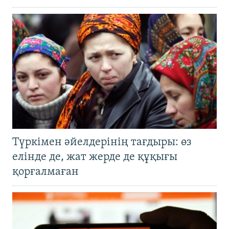
Түркімен әйелдерінің тағдыры: өз
елінде де, жат жерде де құқығы
қорғалмаған