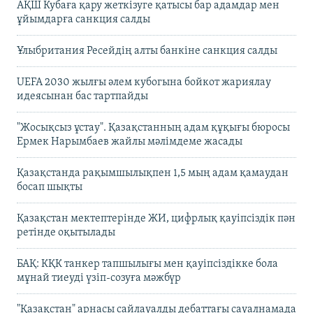
АҚШ Кубаға қару жеткізуге қатысы бар адамдар мен
ұйымдарға санкция салды
Ұлыбритания Ресейдің алты банкіне санкция салды
UEFA 2030 жылғы әлем кубогына бойкот жариялау
идеясынан бас тартпайды
"Жосықсыз ұстау". Қазақстанның адам құқығы бюросы
Ермек Нарымбаев жайлы мәлімдеме жасады
Қазақстанда рақымшылықпен 1,5 мың адам қамаудан
босап шықты
Қазақстан мектептерінде ЖИ, цифрлық қауіпсіздік пән
ретінде оқытылады
БАҚ: КҚК танкер тапшылығы мен қауіпсіздікке бола
мұнай тиеуді үзіп-созуға мәжбүр
"Қазақстан" арнасы сайлауалды дебаттағы сауалнамада