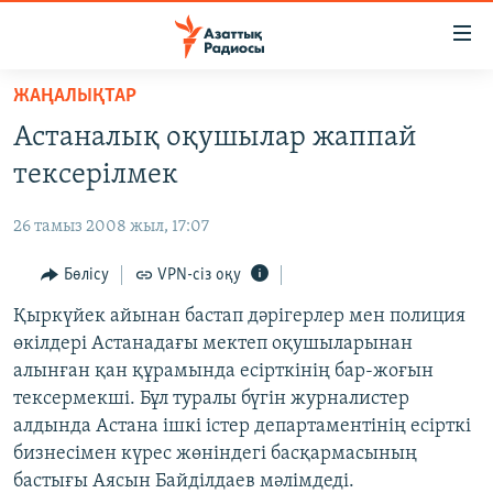
Accessibility
links
Skip
ЖАҢАЛЫҚТАР
to
ЖАҢАЛЫҚТАР
Астаналық оқушылар жаппай
main
САЯСАТ
content
тексерілмек
AZATTYQTV
Skip
to
26 тамыз 2008 жыл, 17:07
ҚАҢТАР ОҚИҒАСЫ
main
АДАМ ҚҰҚЫҚТАРЫ
Бөлісу
VPN-сіз оқу
Navigation
Skip
ӘЛЕУМЕТ
Қыркүйек айынан бастап дәрігерлер мен полиция
to
өкілдері Астанадағы мектеп оқушыларынан
ӘЛЕМ
Search
алынған қан құрамында есірткінің бар-жоғын
АРНАЙЫ ЖОБАЛАР
тексермекші. Бұл туралы бүгін журналистер
алдында Астана ішкі істер департаментінің есірткі
Русский
бизнесімен күрес жөніндегі басқармасының
бастығы Аясын Байділдаев мәлімдеді.