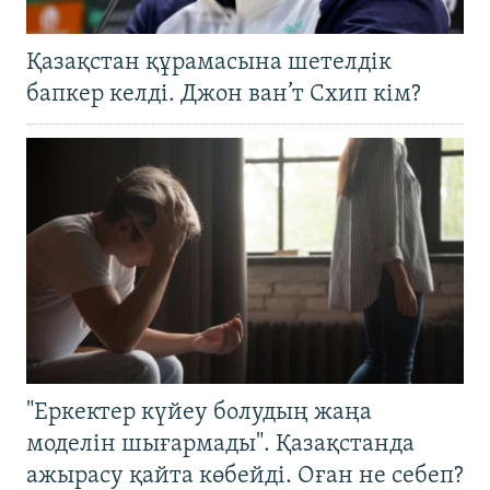
Қазақстан құрамасына шетелдік
бапкер келді. Джон ван’т Схип кім?
"Еркектер күйеу болудың жаңа
моделін шығармады". Қазақстанда
ажырасу қайта көбейді. Оған не себеп?