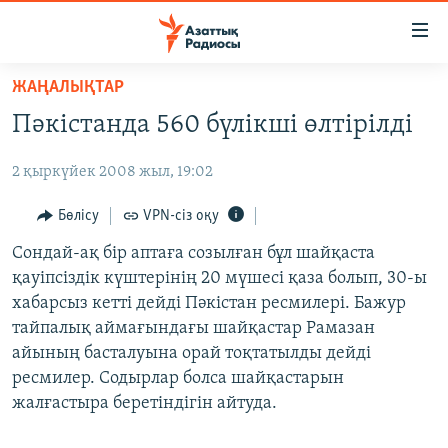
Accessibility
links
Skip
ЖАҢАЛЫҚТАР
to
ЖАҢАЛЫҚТАР
Пәкістанда 560 бүлікші өлтірілді
main
САЯСАТ
content
2 қыркүйек 2008 жыл, 19:02
AZATTYQTV
Skip
to
ҚАҢТАР ОҚИҒАСЫ
Бөлісу
VPN-сіз оқу
main
АДАМ ҚҰҚЫҚТАРЫ
Сондай-ақ бір аптаға созылған бұл шайқаста
Navigation
қауіпсіздік күштерінің 20 мүшесі қаза болып, 30-ы
Skip
ӘЛЕУМЕТ
хабарсыз кетті дейді Пәкістан ресмилері. Бажур
to
ӘЛЕМ
тайпалық аймағындағы шайқастар Рамазан
Search
айының басталуына орай тоқтатылды дейді
АРНАЙЫ ЖОБАЛАР
ресмилер. Содырлар болса шайқастарын
жалғастыра беретіндігін айтуда.
Русский