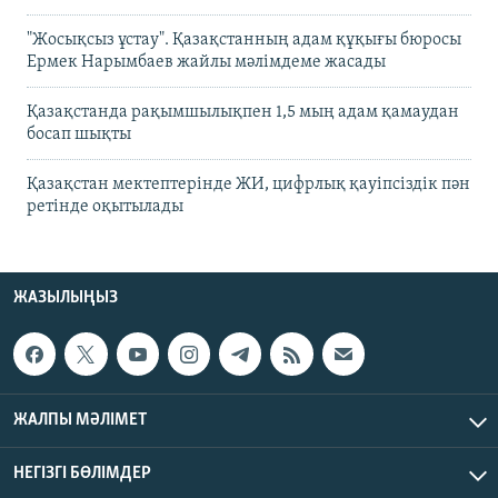
"Жосықсыз ұстау". Қазақстанның адам құқығы бюросы
Ермек Нарымбаев жайлы мәлімдеме жасады
Қазақстанда рақымшылықпен 1,5 мың адам қамаудан
босап шықты
Қазақстан мектептерінде ЖИ, цифрлық қауіпсіздік пән
ретінде оқытылады
ЖАЗЫЛЫҢЫЗ
ЖАЛПЫ МӘЛІМЕТ
НЕГІЗГІ БӨЛІМДЕР