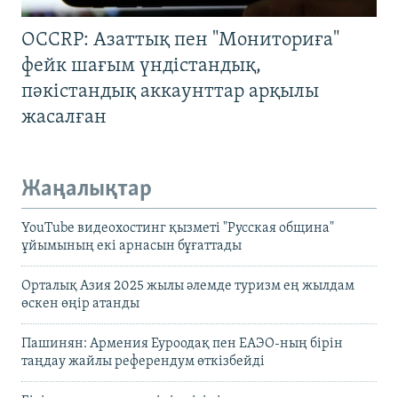
OCCRP: Азаттық пен "Мониториға"
фейк шағым үндістандық,
пәкістандық аккаунттар арқылы
жасалған
Жаңалықтар
YouTube видеохостинг қызметі "Русская община"
ұйымының екі арнасын бұғаттады
Орталық Азия 2025 жылы әлемде туризм ең жылдам
өскен өңір атанды
Пашинян: Армения Еуроодақ пен ЕАЭО-ның бірін
таңдау жайлы референдум өткізбейді