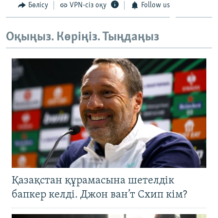
Бөлісу
VPN-сіз оқу
Follow us
ЖАЗЫЛЫҢЫЗ
Оқыңыз. Көріңіз. Тыңдаңыз
Басқа тілдерде
Қазақстан құрамасына шетелдік
бапкер келді. Джон ван’т Схип кім?