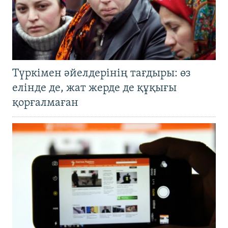
Түркімен әйелдерінің тағдыры: өз
елінде де, жат жерде де құқығы
қорғалмаған