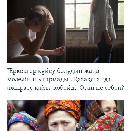
"Еркектер күйеу болудың жаңа
моделін шығармады". Қазақстанда
ажырасу қайта көбейді. Оған не себеп?