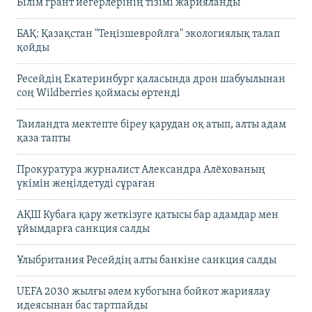
Білім грант иегерлерінің тізімі жарияланды
БАҚ: Қазақстан "Теңізшевройлға" экологиялық талап
қойды
Ресейдің Екатеринбург қаласында дрон шабуылынан
соң Wildberries қоймасы өртенді
Таиландта мектепте біреу қарудан оқ атып, алты адам
қаза тапты
Прокуратура журналист Александра Алёхованың
үкімін жеңілдетуді сұраған
АҚШ Кубаға қару жеткізуге қатысы бар адамдар мен
ұйымдарға санкция салды
Ұлыбритания Ресейдің алты банкіне санкция салды
UEFA 2030 жылғы әлем кубогына бойкот жариялау
идеясынан бас тартпайды