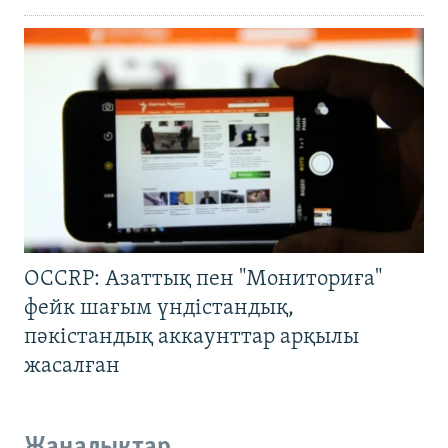
OCCRP: Азаттық пен "Мониториға"
фейк шағым үндістандық,
пәкістандық аккаунттар арқылы
жасалған
Жаңалықтар