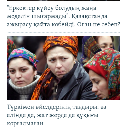
"Еркектер күйеу болудың жаңа
моделін шығармады". Қазақстанда
ажырасу қайта көбейді. Оған не себеп?
Түркімен әйелдерінің тағдыры: өз
елінде де, жат жерде де құқығы
қорғалмаған