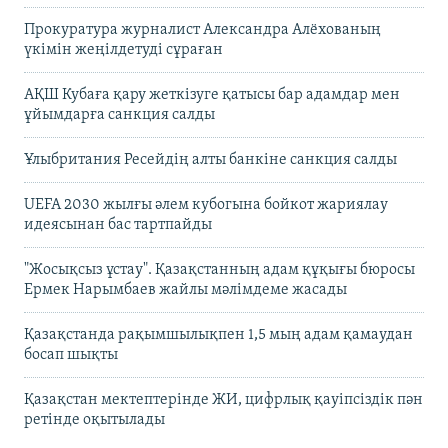
Прокуратура журналист Александра Алёхованың
үкімін жеңілдетуді сұраған
АҚШ Кубаға қару жеткізуге қатысы бар адамдар мен
ұйымдарға санкция салды
Ұлыбритания Ресейдің алты банкіне санкция салды
UEFA 2030 жылғы әлем кубогына бойкот жариялау
идеясынан бас тартпайды
"Жосықсыз ұстау". Қазақстанның адам құқығы бюросы
Ермек Нарымбаев жайлы мәлімдеме жасады
Қазақстанда рақымшылықпен 1,5 мың адам қамаудан
босап шықты
Қазақстан мектептерінде ЖИ, цифрлық қауіпсіздік пән
ретінде оқытылады