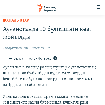
Accessibility
links
Skip
ЖАҢАЛЫҚТАР
to
ЖАҢАЛЫҚТАР
Ауғанстанда 10 бүлікшінің көзі
main
САЯСАТ
content
жойылды
AZATTYQTV
Skip
to
7 қыркүйек 2008 жыл, 20:37
ҚАҢТАР ОҚИҒАСЫ
main
АДАМ ҚҰҚЫҚТАРЫ
Бөлісу
VPN-сіз оқу
Navigation
Skip
ӘЛЕУМЕТ
Ауған және халықаралық күштер Ауғанстанның
to
шығысында бүлікші деп күдіктелгендердің
ӘЛЕМ
Search
бекінісіне шабуылдап, олардың оннан астамын
АРНАЙЫ ЖОБАЛАР
өлтірдік деп хабарлады.
Русский
Халықаралық жасақтардың мәлімдемесінде
сенбідегі операция барысында күдіктілердің