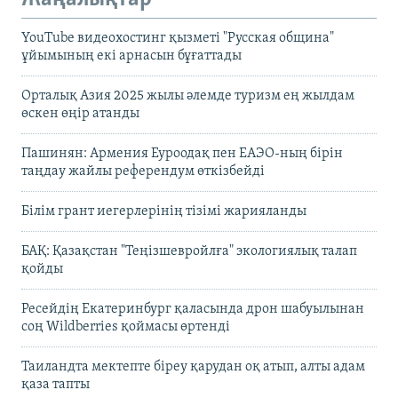
YouTube видеохостинг қызметі "Русская община"
ұйымының екі арнасын бұғаттады
Орталық Азия 2025 жылы әлемде туризм ең жылдам
өскен өңір атанды
Пашинян: Армения Еуроодақ пен ЕАЭО-ның бірін
таңдау жайлы референдум өткізбейді
Білім грант иегерлерінің тізімі жарияланды
БАҚ: Қазақстан "Теңізшевройлға" экологиялық талап
қойды
Ресейдің Екатеринбург қаласында дрон шабуылынан
соң Wildberries қоймасы өртенді
Таиландта мектепте біреу қарудан оқ атып, алты адам
қаза тапты