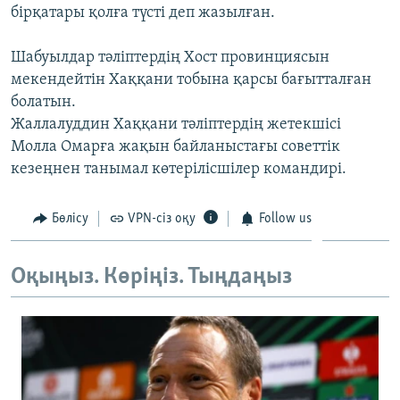
бірқатары қолға түсті деп жазылған.
ЖАЗЫЛЫҢЫЗ
Шабуылдар тәліптердің Хост провинциясын
мекендейтін Хаққани тобына қарсы бағытталған
Басқа тілдерде
болатын.
Жаллалуддин Хаққани тәліптердің жетекшісі
Молла Омарға жақын байланыстағы советтік
кезеңнен танымал көтерілісшілер командирі.
Бөлісу
VPN-сіз оқу
Follow us
Оқыңыз. Көріңіз. Тыңдаңыз