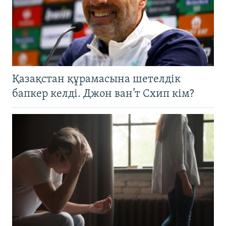
Қазақстан құрамасына шетелдік
бапкер келді. Джон ван’т Схип кім?