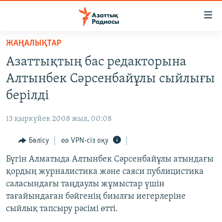
Accessibility
links
Skip
ЖАҢАЛЫҚТАР
to
ЖАҢАЛЫҚТАР
Азаттықтың бас редакторына
main
САЯСАТ
content
Алтынбек Сәрсенбайұлы сыйлығы
AZATTYQTV
Skip
берілді
to
ҚАҢТАР ОҚИҒАСЫ
main
13 қыркүйек 2008 жыл, 00:08
АДАМ ҚҰҚЫҚТАРЫ
Navigation
Skip
Бөлісу
VPN-сіз оқу
ӘЛЕУМЕТ
to
Бүгін Алматыда Алтынбек Сәрсенбайұлы атындағы
ӘЛЕМ
Search
қордың журналистика және саяси публицистика
АРНАЙЫ ЖОБАЛАР
саласындағы таңдаулы жұмыстар үшін
тағайындаған бәйгенің биылғы иегерлеріне
Русский
сыйлық тапсыру рәсімі өтті.