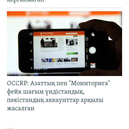
OCCRP: Азаттық пен "Мониториға"
фейк шағым үндістандық,
пәкістандық аккаунттар арқылы
жасалған