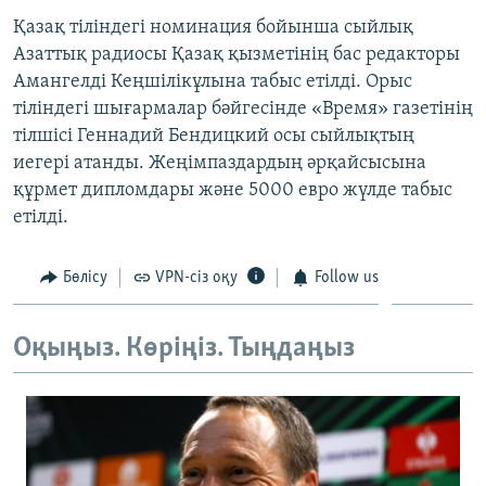
ЖАЗЫЛЫҢЫЗ
Қазақ тіліндегі номинация бойынша сыйлық
Азаттық радиосы Қазақ қызметінің бас редакторы
Амангелді Кеңшілікұлына табыс етілді. Орыс
тіліндегі шығармалар бәйгесінде «Время» газетінің
Басқа тілдерде
тілшісі Геннадий Бендицкий осы сыйлықтың
иегері атанды. Жеңімпаздардың әрқайсысына
құрмет дипломдары және 5000 евро жүлде табыс
етілді.
Бөлісу
VPN-сіз оқу
Follow us
Оқыңыз. Көріңіз. Тыңдаңыз