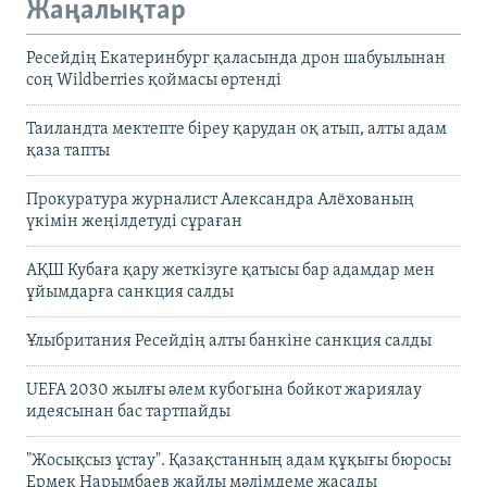
Жаңалықтар
Ресейдің Екатеринбург қаласында дрон шабуылынан
соң Wildberries қоймасы өртенді
Таиландта мектепте біреу қарудан оқ атып, алты адам
қаза тапты
Прокуратура журналист Александра Алёхованың
үкімін жеңілдетуді сұраған
АҚШ Кубаға қару жеткізуге қатысы бар адамдар мен
ұйымдарға санкция салды
Ұлыбритания Ресейдің алты банкіне санкция салды
UEFA 2030 жылғы әлем кубогына бойкот жариялау
идеясынан бас тартпайды
"Жосықсыз ұстау". Қазақстанның адам құқығы бюросы
Ермек Нарымбаев жайлы мәлімдеме жасады