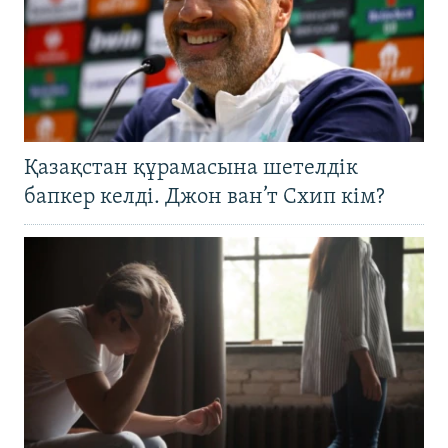
Қазақстан құрамасына шетелдік
бапкер келді. Джон ван’т Схип кім?