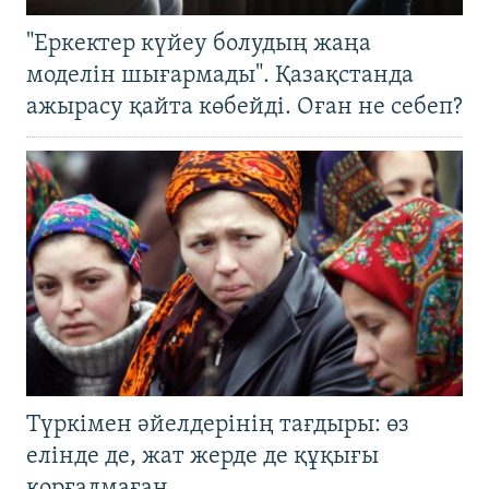
"Еркектер күйеу болудың жаңа
моделін шығармады". Қазақстанда
ажырасу қайта көбейді. Оған не себеп?
Түркімен әйелдерінің тағдыры: өз
елінде де, жат жерде де құқығы
қорғалмаған