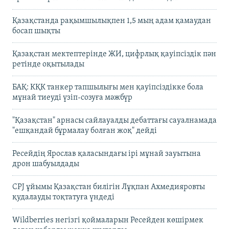
Қазақстанда рақымшылықпен 1,5 мың адам қамаудан
босап шықты
Қазақстан мектептерінде ЖИ, цифрлық қауіпсіздік пән
ретінде оқытылады
БАҚ: КҚК танкер тапшылығы мен қауіпсіздікке бола
мұнай тиеуді үзіп-созуға мәжбүр
"Қазақстан" арнасы сайлауалды дебаттағы сауалнамада
"ешқандай бұрмалау болған жоқ" дейді
Ресейдің Ярослав қаласындағы ірі мұнай зауытына
дрон шабуылдады
CPJ ұйымы Қазақстан билігін Лұқпан Ахмедияровты
қудалауды тоқтатуға үндеді
Wildberries негізгі қоймаларын Ресейден көшірмек