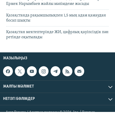
Ермек Нарымбаев жайлы мәлімдеме жасады
Қазақстанда рақымшылықпен 1,5 мың адам қамаудан
босап шықты
Қазақстан мектептерінде ЖИ, цифрлық қауіпсіздік пән
ретінде оқытылады
ЖАЗЫЛЫҢЫЗ
ЖАЛПЫ МӘЛІМЕТ
НЕГІЗГІ БӨЛІМДЕР
Азат Еуропа / Азаттық радиосы © 2026, Inc. | Барлық