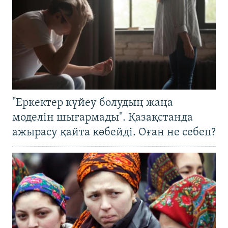
"Еркектер күйеу болудың жаңа
моделін шығармады". Қазақстанда
ажырасу қайта көбейді. Оған не себеп?