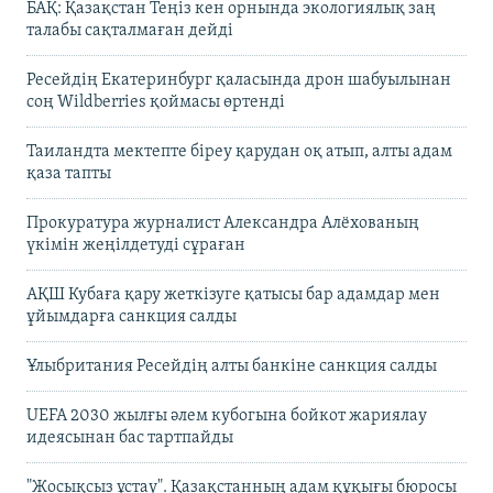
БАҚ: Қазақстан Теңіз кен орнында экологиялық заң
талабы сақталмаған дейді
Ресейдің Екатеринбург қаласында дрон шабуылынан
соң Wildberries қоймасы өртенді
Таиландта мектепте біреу қарудан оқ атып, алты адам
қаза тапты
Прокуратура журналист Александра Алёхованың
үкімін жеңілдетуді сұраған
АҚШ Кубаға қару жеткізуге қатысы бар адамдар мен
ұйымдарға санкция салды
Ұлыбритания Ресейдің алты банкіне санкция салды
UEFA 2030 жылғы әлем кубогына бойкот жариялау
идеясынан бас тартпайды
"Жосықсыз ұстау". Қазақстанның адам құқығы бюросы