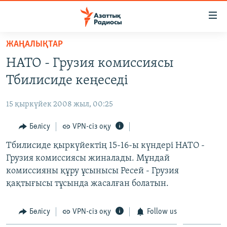
Accessibility
links
Skip
ЖАҢАЛЫҚТАР
to
ЖАҢАЛЫҚТАР
НАТО - Грузия комиссиясы
main
САЯСАТ
content
Тбилисиде кеңеседі
AZATTYQTV
Skip
to
15 қыркүйек 2008 жыл, 00:25
ҚАҢТАР ОҚИҒАСЫ
main
АДАМ ҚҰҚЫҚТАРЫ
Бөлісу
VPN-сіз оқу
Navigation
Skip
ӘЛЕУМЕТ
Тбилисиде қыркүйектің 15-16-ы күндері НАТО -
to
Грузия комиссиясы жиналады. Мұндай
ӘЛЕМ
Search
комиссияны құру ұсынысы Ресей - Грузия
АРНАЙЫ ЖОБАЛАР
қақтығысы тұсында жасалған болатын.
Русский
Бөлісу
VPN-сіз оқу
Follow us