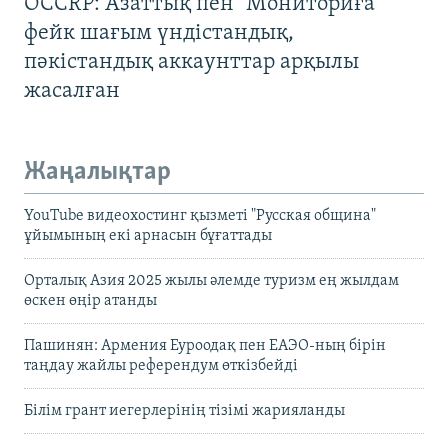
OCCRP: Азаттық пен "Мониториға"
фейк шағым үндістандық,
пәкістандық аккаунттар арқылы
жасалған
Жаңалықтар
YouTube видеохостинг қызметі "Русская община"
ұйымының екі арнасын бұғаттады
Орталық Азия 2025 жылы әлемде туризм ең жылдам
өскен өңір атанды
Пашинян: Армения Еуроодақ пен ЕАЭО-ның бірін
таңдау жайлы референдум өткізбейді
Білім грант иегерлерінің тізімі жарияланды