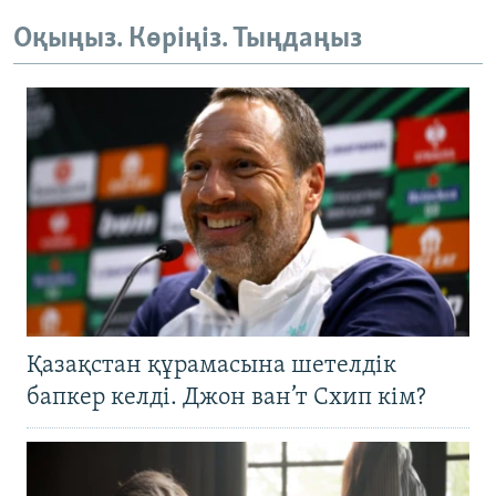
ЖАЗЫЛЫҢЫЗ
Оқыңыз. Көріңіз. Тыңдаңыз
Басқа тілдерде
Қазақстан құрамасына шетелдік
бапкер келді. Джон ван’т Схип кім?