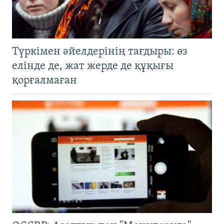
Түркімен әйелдерінің тағдыры: өз
елінде де, жат жерде де құқығы
қорғалмаған