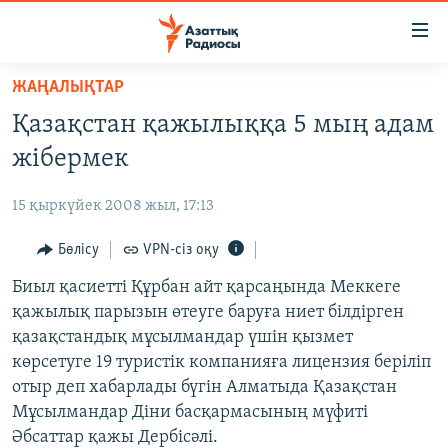
Accessibility
links
Skip
ЖАҢАЛЫҚТАР
to
ЖАҢАЛЫҚТАР
Қазақстан қажылыққа 5 мың адам
main
САЯСАТ
content
жібермек
AZATTYQTV
Skip
to
15 қыркүйек 2008 жыл, 17:13
ҚАҢТАР ОҚИҒАСЫ
main
АДАМ ҚҰҚЫҚТАРЫ
Бөлісу
VPN-сіз оқу
Navigation
Skip
ӘЛЕУМЕТ
Биыл қасиетті Құрбан айт қарсаңында Меккеге
to
қажылық парызын өтеуге баруға ниет білдірген
ӘЛЕМ
Search
қазақстандық мұсылмандар үшін қызмет
АРНАЙЫ ЖОБАЛАР
көрсетуге 19 туристік компанияға лицензия беріліп
отыр деп хабарлады бүгін Алматыда Қазақстан
Русский
Мұсылмандар Діни басқармасының мүфиті
Әбсаттар қажы Дербісәлі.