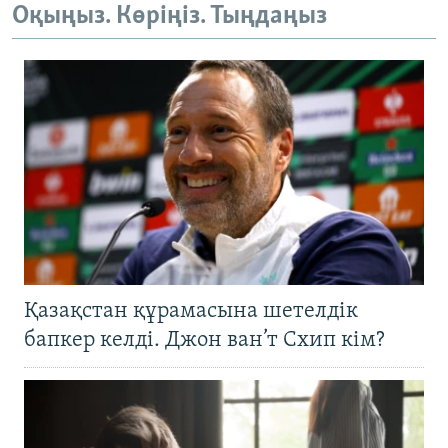
Оқыңыз. Көріңіз. Тыңдаңыз
Қазақстан құрамасына шетелдік
бапкер келді. Джон ван’т Схип кім?