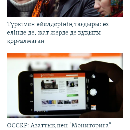
Түркімен әйелдерінің тағдыры: өз
елінде де, жат жерде де құқығы
қорғалмаған
OCCRP: Азаттық пен "Мониториға"