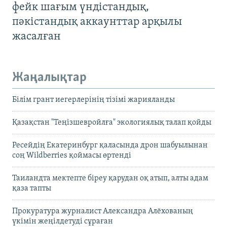
фейк шағым үндістандық,
пәкістандық аккаунттар арқылы
жасалған
Жаңалықтар
Білім грант иегерлерінің тізімі жарияланды
Қазақстан "Теңізшевройлға" экологиялық талап қойды
Ресейдің Екатеринбург қаласында дрон шабуылынан
соң Wildberries қоймасы өртенді
Таиландта мектепте біреу қарудан оқ атып, алты адам
қаза тапты
Прокуратура журналист Александра Алёхованың
үкімін жеңілдетуді сұраған