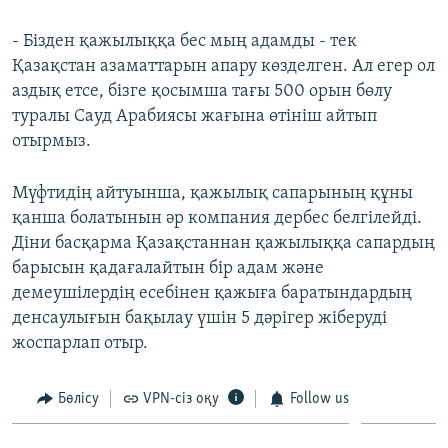
ЖАЗЫЛЫҢЫЗ
- Бізден қажылыққа бес мың адамды - тек
Қазақстан азаматтарын апару көзделген. Ал егер ол
аздық етсе, бізге қосымша тағы 500 орын бөлу
Басқа тілдерде
туралы Сауд Арабиясы жағына өтініш айтып
отырмыз.
Мүфтидің айтуынша, қажылық сапарының құны
қанша болатынын әр компания дербес белгілейді.
Діни басқарма Қазақстаннан қажылыққа сапардың
барысын қадағалайтын бір адам және
демеушілердің есебінен қажыға баратындардың
денсаулығын бақылау үшін 5 дәрігер жіберуді
жоспарлап отыр.
Бөлісу
VPN-сіз оқу
Follow us