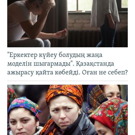
"Еркектер күйеу болудың жаңа
моделін шығармады". Қазақстанда
ажырасу қайта көбейді. Оған не себеп?