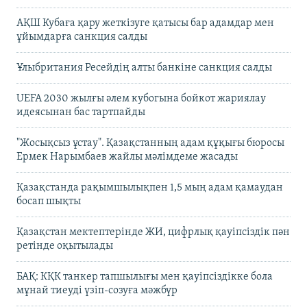
АҚШ Кубаға қару жеткізуге қатысы бар адамдар мен
ұйымдарға санкция салды
Ұлыбритания Ресейдің алты банкіне санкция салды
UEFA 2030 жылғы әлем кубогына бойкот жариялау
идеясынан бас тартпайды
"Жосықсыз ұстау". Қазақстанның адам құқығы бюросы
Ермек Нарымбаев жайлы мәлімдеме жасады
Қазақстанда рақымшылықпен 1,5 мың адам қамаудан
босап шықты
Қазақстан мектептерінде ЖИ, цифрлық қауіпсіздік пән
ретінде оқытылады
БАҚ: КҚК танкер тапшылығы мен қауіпсіздікке бола
мұнай тиеуді үзіп-созуға мәжбүр