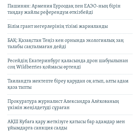
Пашинян: Армения Еуроодақ пен ЕАЭО-ның бірін
таңдау жайлы референдум өткізбейді
Білім грант иегерлерінің тізімі жарияланды
БАҚ: Қазақстан Теңіз кен орнында экологиялық заң
талабы сақталмаған дейді
Ресейдің Екатеринбург қаласында дрон шабуылынан
соң Wildberries қоймасы өртенді
Таиландта мектепте біреу қарудан оқ атып, алты адам
қаза тапты
Прокуратура журналист Александра Алёхованың
үкімін жеңілдетуді сұраған
АҚШ Кубаға қару жеткізуге қатысы бар адамдар мен
ұйымдарға санкция салды