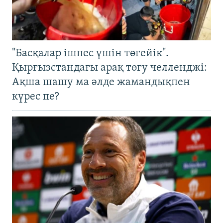
"Басқалар ішпес үшін төгейік".
Қырғызстандағы арақ төгу челленджі:
Ақша шашу ма әлде жамандықпен
күрес пе?