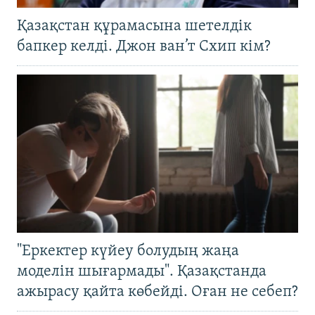
Қазақстан құрамасына шетелдік
бапкер келді. Джон ван’т Схип кім?
"Еркектер күйеу болудың жаңа
моделін шығармады". Қазақстанда
ажырасу қайта көбейді. Оған не себеп?