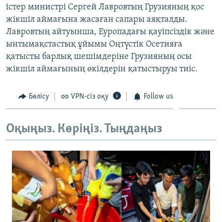
істер министрі Сергей Лавровтың Грузияның қос
ЖАЗЫЛЫҢЫЗ
жікшіл аймағына жасаған сапары аяқталды.
Лавровтың айтуынша, Еуропадағы қауіпсіздік және
ынтымақстастық ұйымы Оңтүстік Осетияға
Басқа тілдерде
қатысты барлық шешімдеріне Грузияның осы
жікшіл аймағының өкілдерін қатыстыруы тиіс.
Бөлісу
VPN-сіз оқу
Follow us
Оқыңыз. Көріңіз. Тыңдаңыз