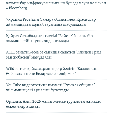
қатысы бар инфрақұрылымға шабуылдамауға келіскен
– Bloomberg
Украина Ресейдің Самара облысы мен Краснодар
аймағындағы мұнай зауытына шабуылдады
Қайрат Сатыбалдыға тиесілі "Байсат" базары бір
жылдан кейін аукционда сатылды
АҚШ сенаты Ресейге санкция салатын "Линдси Грэм
заң жобасын" мақұлдады
Wildberries қоймаларының бір бөлігін "Қазақстан,
Өзбекстан және Беларуське көшірмек"
YouTube видеохостинг қызметі "Русская община"
ұйымының екі арнасын бұғаттады
Орталық Азия 2025 жылы әлемде туризм ең жылдам
өскен өңір атанды