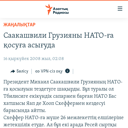
Accessibility
links
Skip
ЖАҢАЛЫҚТАР
to
ЖАҢАЛЫҚТАР
Саакашвили Грузияны НАТО-ға
main
САЯСАТ
content
қосуға асығуда
AZATTYQTV
Skip
to
16 қыркүйек 2008 жыл, 02:08
ҚАҢТАР ОҚИҒАСЫ
main
АДАМ ҚҰҚЫҚТАРЫ
Бөлісу
VPN-сіз оқу
Navigation
Skip
ӘЛЕУМЕТ
Президент Михаил Саакашвили Грузияның НАТО-
to
ға қосылуын тездетуге шақырды. Бұл туралы ол
ӘЛЕМ
Search
Тбилисиге екікүндік сапармен барған НАТО Бас
АРНАЙЫ ЖОБАЛАР
хатшысы Яап де Хооп Схеффермен кездесуі
барысында айтты.
Русский
Схеффер НАТО-ға мүше 26 мемлекеттің елшілеріне
жетекшілік етуде. Ал бұл екі арада Ресей сыртқы