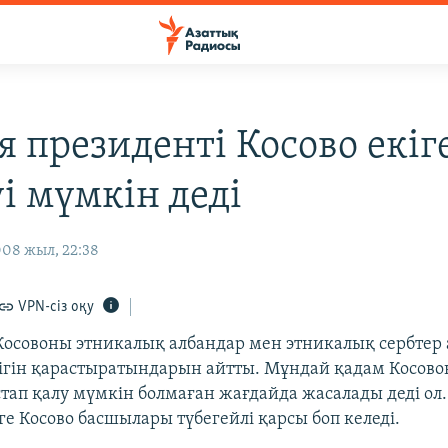
я президенті Косово екіг
і мүмкін деді
08 жыл, 22:38
VPN-сіз оқу
Косовоны этникалық албандар мен этникалық сербтер
ігін қарастыратындарын айтты. Мұндай қадам Косов
тап қалу мүмкін болмаған жағдайда жасалады деді ол.
ге Косово басшылары түбегейлі қарсы боп келеді.