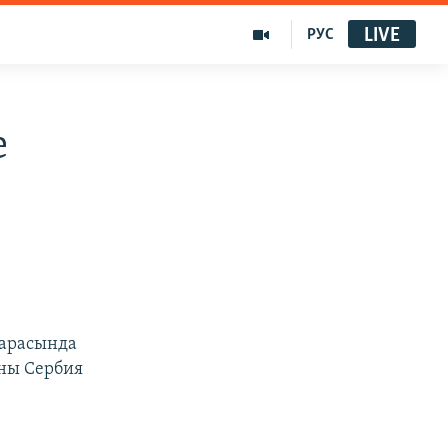
LIVE
РУС
е
 арасында
оны Сербия