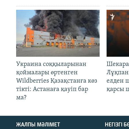
Украина соққыларынан
Шекара
қоймалары өртенген
Лұқпан
Wildberries Қазақстанға көз
елден 
тікті: Астанаға қауіп бар
қарсы 
ма?
ЖАЛПЫ МӘЛІМЕТ
НЕГІЗГІ 