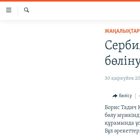
Accessibility
links
İздеу
Skip
ЖАҢАЛЫҚТАР
ЖАҢАЛЫҚТАР
to
САЯСАТ
main
Серби
content
AZATTYQTV
Skip
бөліну
ҚАҢТАР ОҚИҒАСЫ
to
main
АДАМ ҚҰҚЫҚТАРЫ
30 қыркүйек 20
Navigation
ӘЛЕУМЕТ
Skip
to
ӘЛЕМ
Бөлісу
Search
АРНАЙЫ ЖОБАЛАР
Борис Тадич 
бөлу мүмкінд
құрамында ұс
Бұл әрекеттер