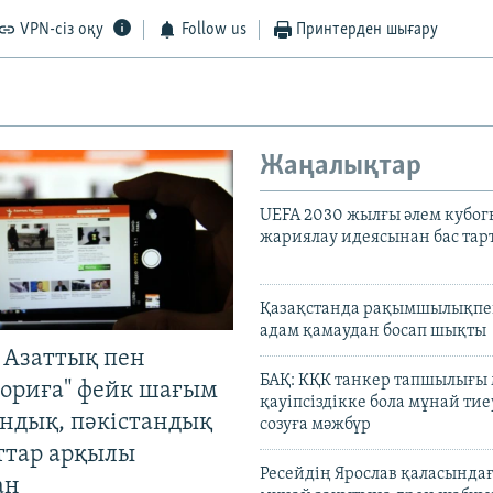
VPN-сіз оқу
Follow us
Принтерден шығару
Жаңалықтар
UEFA 2030 жылғы әлем кубог
жариялау идеясынан бас та
Қазақстанда рақымшылықпен
адам қамаудан босап шықты
 Азаттық пен
БАҚ: КҚК танкер тапшылығы
ориға" фейк шағым
қауіпсіздікке бола мұнай тиеу
андық, пәкістандық
созуға мәжбүр
ттар арқылы
Ресейдің Ярослав қаласындағ
ан