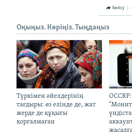
Бөлісу
Оқыңыз. Көріңіз. Тыңдаңыз
Түркімен әйелдерінің
OCCRP:
тағдыры: өз елінде де, жат
"Монит
жерде де құқығы
үндіст
қорғалмаған
аккаун
жасалғ