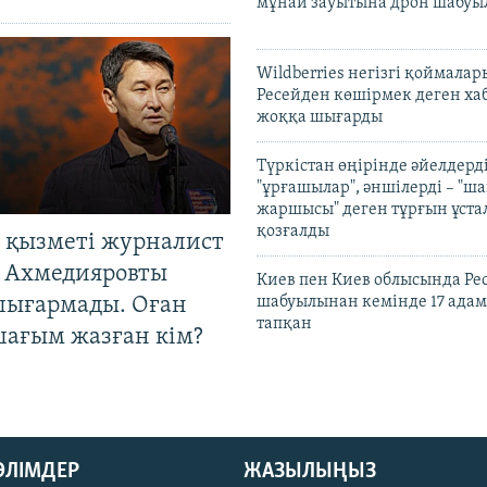
мұнай зауытына дрон шабуы
Wildberries негізгі қоймала
Ресейден көшірмек деген ха
жоққа шығарды
Түркістан өңірінде әйелдерді
"ұрғашылар", әншілерді – "
жаршысы" деген тұрғын ұстал
қозғалды
 қызметі журналист
 Ахмедияровты
Киев пен Киев облысында Рес
шығармады. Оған
шабуылынан кемінде 17 адам
тапқан
шағым жазған кім?
БӨЛІМДЕР
ЖАЗЫЛЫҢЫЗ