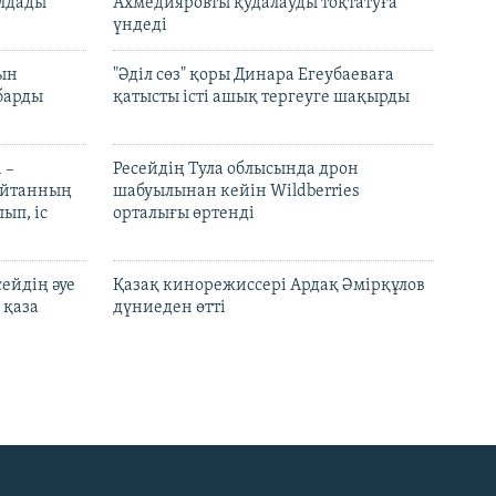
лдады
Ахмедияровты қудалауды тоқтатуға
үндеді
рын
"Әділ сөз" қоры Динара Егеубаеваға
барды
қатысты істі ашық тергеуге шақырды
 –
Ресейдің Тула облысында дрон
шайтанның
шабуылынан кейін Wildberries
ып, іс
орталығы өртенді
ейдің әуе
Қазақ кинорежиссері Ардақ Әмірқұлов
 қаза
дүниеден өтті