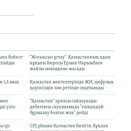
ына бойкот
"Жосықсыз ұстау". Қазақстанның адам
ртпайды
құқығы бюросы Ермек Нарымбаев
жайлы мәлімдеме жасады
 1,5 мың
Қазақстан мектептерінде ЖИ, цифрлық
қауіпсіздік пән ретінде оқытылады
 мен
"Қазақстан" арнасы сайлауалды
ді үзіп-
дебаттағы сауалнамада "ешқандай
бұрмалау болған жоқ" дейді
ы ірі
CPJ ұйымы Қазақстан билігін Лұқпан