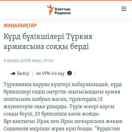
Accessibility
links
Skip
ЖАҢАЛЫҚТАР
to
ЖАҢАЛЫҚТАР
Күрд бүлікшілері Түркия
main
САЯСАТ
content
армиясына соққы берді
AZATTYQTV
Skip
to
4 қазан 2008 жыл, 19:54
ҚАҢТАР ОҚИҒАСЫ
main
АДАМ ҚҰҚЫҚТАРЫ
Бөлісу
VPN-сіз оқу
Navigation
Skip
ӘЛЕУМЕТ
Түркияның қарулы күштері хабарлағандай, күрд
to
бүлікшілері елдің оңтүстік-шығысындағы армия
ӘЛЕМ
Search
поштасына шабуыл жасап, түріктердің 15
АРНАЙЫ ЖОБАЛАР
жауынгерін оққа ұшырды. Түрік әскері қарсы
соққы беріп, 23 бүлікшінің көзін жойды.
Русский
Бұл қақтығыс Ирақ пен Иран шекарасына жақын
Седминли өңірінде жұма күні болды. “Күрдістан