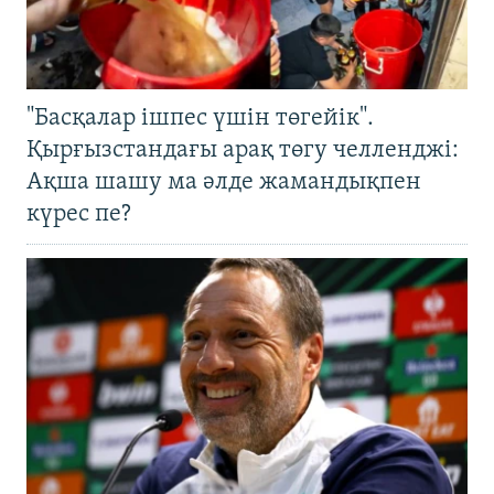
"Басқалар ішпес үшін төгейік".
Қырғызстандағы арақ төгу челленджі:
Ақша шашу ма әлде жамандықпен
күрес пе?