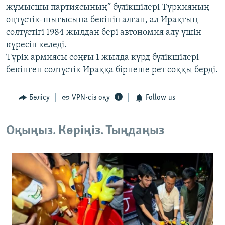
жұмысшы партиясының” бүлікшілері Түркияның
ЖАЗЫЛЫҢЫЗ
оңтүстік-шығысына бекініп алған, ал Ирақтың
солтүстігі 1984 жылдан бері автономия алу үшін
күресіп келеді.
Басқа тілдерде
Түрік армиясы соңғы 1 жылда күрд бүлікшілері
бекінген солтүстік Ираққа бірнеше рет соққы берді.
Бөлісу
VPN-сіз оқу
Follow us
Оқыңыз. Көріңіз. Тыңдаңыз