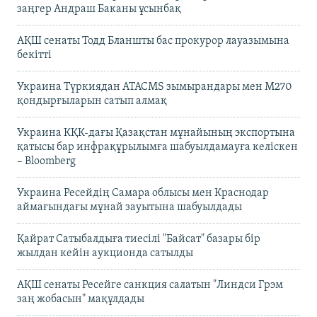
заңгер Андраш Баканы ұсынбақ
АҚШ сенаты Тодд Бланшты бас прокурор лауазымына
бекітті
Украина Түркиядан ATACMS зымырандары мен M270
қондырғыларын сатып алмақ
Украина КҚК-дағы Қазақстан мұнайының экспортына
қатысы бар инфрақұрылымға шабуылдамауға келіскен
– Bloomberg
Украина Ресейдің Самара облысы мен Краснодар
аймағындағы мұнай зауытына шабуылдады
Қайрат Сатыбалдыға тиесілі "Байсат" базары бір
жылдан кейін аукционда сатылды
АҚШ сенаты Ресейге санкция салатын "Линдси Грэм
заң жобасын" мақұлдады