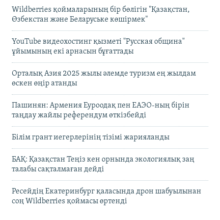
Wildberries қоймаларының бір бөлігін "Қазақстан,
Өзбекстан және Беларуське көшірмек"
YouTube видеохостинг қызметі "Русская община"
ұйымының екі арнасын бұғаттады
Орталық Азия 2025 жылы әлемде туризм ең жылдам
өскен өңір атанды
Пашинян: Армения Еуроодақ пен ЕАЭО-ның бірін
таңдау жайлы референдум өткізбейді
Білім грант иегерлерінің тізімі жарияланды
БАҚ: Қазақстан Теңіз кен орнында экологиялық заң
талабы сақталмаған дейді
Ресейдің Екатеринбург қаласында дрон шабуылынан
соң Wildberries қоймасы өртенді