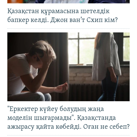
Қазақстан құрамасына шетелдік
бапкер келді. Джон ван’т Схип кім?
"Еркектер күйеу болудың жаңа
моделін шығармады". Қазақстанда
ажырасу қайта көбейді. Оған не себеп?