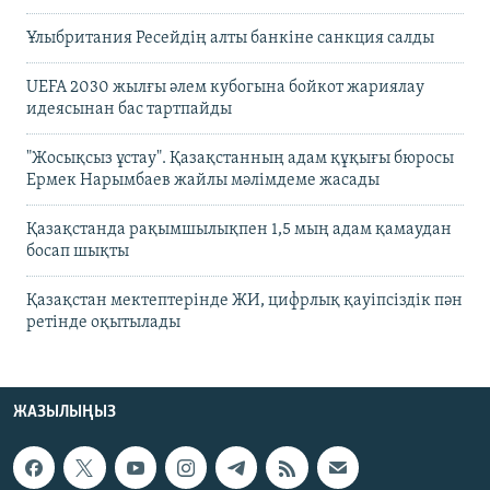
Ұлыбритания Ресейдің алты банкіне санкция салды
UEFA 2030 жылғы әлем кубогына бойкот жариялау
идеясынан бас тартпайды
"Жосықсыз ұстау". Қазақстанның адам құқығы бюросы
Ермек Нарымбаев жайлы мәлімдеме жасады
Қазақстанда рақымшылықпен 1,5 мың адам қамаудан
босап шықты
Қазақстан мектептерінде ЖИ, цифрлық қауіпсіздік пән
ретінде оқытылады
ЖАЗЫЛЫҢЫЗ