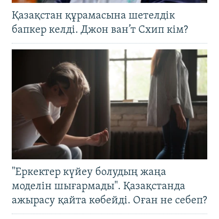
Қазақстан құрамасына шетелдік
бапкер келді. Джон ван’т Схип кім?
"Еркектер күйеу болудың жаңа
моделін шығармады". Қазақстанда
ажырасу қайта көбейді. Оған не себеп?