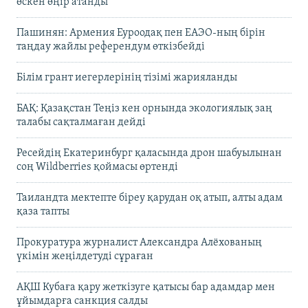
өскен өңір атанды
Пашинян: Армения Еуроодақ пен ЕАЭО-ның бірін
таңдау жайлы референдум өткізбейді
Білім грант иегерлерінің тізімі жарияланды
БАҚ: Қазақстан Теңіз кен орнында экологиялық заң
талабы сақталмаған дейді
Ресейдің Екатеринбург қаласында дрон шабуылынан
соң Wildberries қоймасы өртенді
Таиландта мектепте біреу қарудан оқ атып, алты адам
қаза тапты
Прокуратура журналист Александра Алёхованың
үкімін жеңілдетуді сұраған
АҚШ Кубаға қару жеткізуге қатысы бар адамдар мен
ұйымдарға санкция салды