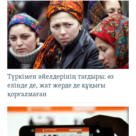
Түркімен әйелдерінің тағдыры: өз
елінде де, жат жерде де құқығы
қорғалмаған