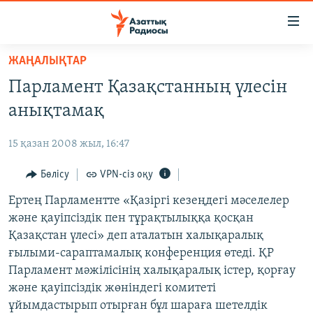
Accessibility
links
Skip
ЖАҢАЛЫҚТАР
to
ЖАҢАЛЫҚТАР
Парламент Қазақстанның үлесін
main
САЯСАТ
content
анықтамақ
AZATTYQTV
Skip
to
15 қазан 2008 жыл, 16:47
ҚАҢТАР ОҚИҒАСЫ
main
АДАМ ҚҰҚЫҚТАРЫ
Бөлісу
VPN-сіз оқу
Navigation
Skip
ӘЛЕУМЕТ
Ертең Парламентте «Қазіргі кезеңдегі мәселелер
to
және қауіпсіздік пен тұрақтылыққа қосқан
ӘЛЕМ
Search
Қазақстан үлесі» деп аталатын халықаралық
АРНАЙЫ ЖОБАЛАР
ғылыми-сараптамалық конференция өтеді. ҚР
Парламент мәжілісінің халықаралық істер, қорғау
Русский
және қауіпсіздік жөніндегі комитеті
ұйымдастырып отырған бұл шараға шетелдік