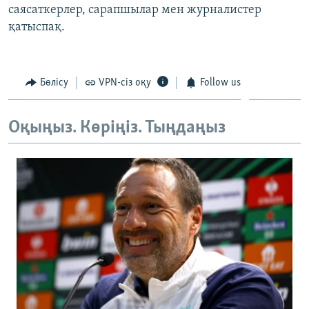
саясаткерлер, сарапшылар мен журналистер
ЖАЗЫЛЫҢЫЗ
қатыспақ.
Басқа тілдерде
Бөлісу
VPN-сіз оқу
Follow us
Оқыңыз. Көріңіз. Тыңдаңыз