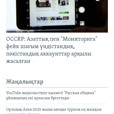
OCCRP: Азаттық пен "Мониториға"
фейк шағым үндістандық,
пәкістандық аккаунттар арқылы
жасалған
Жаңалықтар
YouTube видеохостинг қызметі "Русская община"
ұйымының екі арнасын бұғаттады
Орталық Азия 2025 жылы әлемде туризм ең жылдам