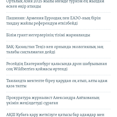
Орталық Азия 2025 жылы әлемде туризм ең жылдам
өскен өңір атанды
Пашинян: Армения Еуроодақ пен ЕАЭО-ның бірін
таңдау жайлы референдум өткізбейді
Білім грант иегерлерінің тізімі жарияланды
БАҚ: Қазақстан Теңіз кен орнында экологиялық заң
талабы сақталмаған дейді
Ресейдің Екатеринбург қаласында дрон шабуылынан
соң Wildberries қоймасы өртенді
Таиландта мектепте біреу қарудан оқ атып, алты адам
қаза тапты
Прокуратура журналист Александра Алёхованың
үкімін жеңілдетуді сұраған
АҚШ Кубаға қару жеткізуге қатысы бар адамдар мен