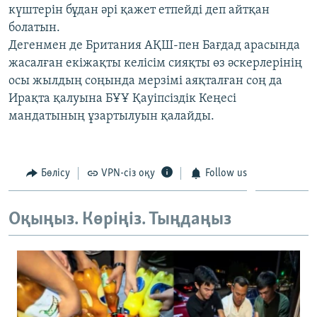
күштерін бұдан әрі қажет етпейді деп айтқан
ЖАЗЫЛЫҢЫЗ
болатын.
Дегенмен де Британия АҚШ-пен Бағдад арасында
жасалған екіжақты келісім сияқты өз әскерлерінің
Басқа тілдерде
осы жылдың соңында мерзімі аяқталған соң да
Ирақта қалуына БҰҰ Қауіпсіздік Кеңесі
мандатының ұзартылуын қалайды.
Бөлісу
VPN-сіз оқу
Follow us
Оқыңыз. Көріңіз. Тыңдаңыз