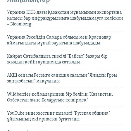
Украина КҚК-дағы Қазақстан мұнайының экспортына
қатысы бар инфрақұрылымға шабуылдамауға келіскен
– Bloomberg
Украина Ресейдің Самара облысы мен Краснодар
аймағындағы мұнай зауытына шабуылдады
Қайрат Сатыбалдыға тиесілі "Байсат" базары бір
жылдан кейін аукционда сатылды
АҚШ сенаты Ресейге санкция салатын "Линдси Грэм
заң жобасын" мақұлдады
Wildberries қоймаларының бір бөлігін "Қазақстан,
Өзбекстан және Беларуське көшірмек"
YouTube видеохостинг қызметі "Русская община"
ұйымының екі арнасын бұғаттады