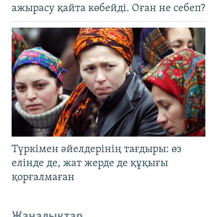
ажырасу қайта көбейді. Оған не себеп?
Түркімен әйелдерінің тағдыры: өз
елінде де, жат жерде де құқығы
қорғалмаған
Жаңалықтар