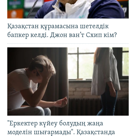
Қазақстан құрамасына шетелдік
бапкер келді. Джон ван’т Схип кім?
"Еркектер күйеу болудың жаңа
моделін шығармады". Қазақстанда