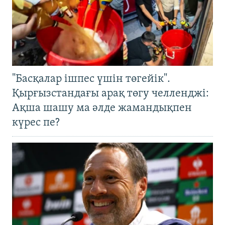
"Басқалар ішпес үшін төгейік".
Қырғызстандағы арақ төгу челленджі:
Ақша шашу ма әлде жамандықпен
күрес пе?