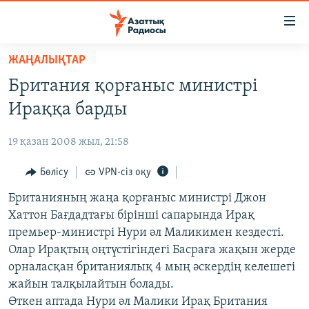
Accessibility
links
Skip
ЖАҢАЛЫҚТАР
to
ЖАҢАЛЫҚТАР
Британия қорғаныс министрі
main
САЯСАТ
content
Ираққа барды
AZATTYQTV
Skip
to
19 қазан 2008 жыл, 21:58
ҚАҢТАР ОҚИҒАСЫ
main
АДАМ ҚҰҚЫҚТАРЫ
Бөлісу
VPN-сіз оқу
Navigation
Skip
ӘЛЕУМЕТ
Британияның жаңа қорғаныс министрі Джон
to
Хаттон Бағдадтағы бірінші сапарында Ирақ
ӘЛЕМ
Search
премьер-министрі Нури әл Маликимен кездесті.
АРНАЙЫ ЖОБАЛАР
Олар Ирақтың оңтүстігіндегі Басраға жақын жерде
орналасқан британиялық 4 мың әскердің келешегі
Русский
жайын талқылайтын болады.
Өткен аптада Нури әл Малики Ирақ Британия