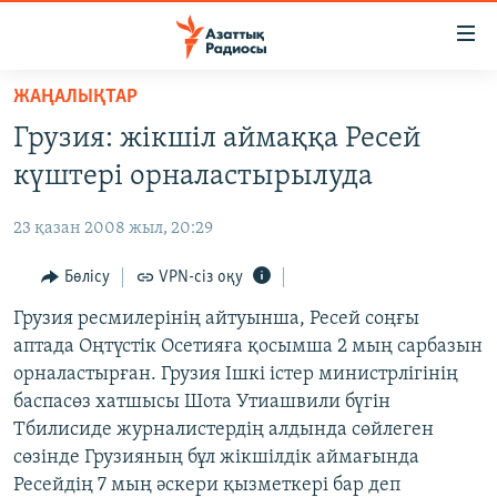
Accessibility
links
Skip
ЖАҢАЛЫҚТАР
to
ЖАҢАЛЫҚТАР
Грузия: жікшіл аймаққа Ресей
main
САЯСАТ
content
күштері орналастырылуда
AZATTYQTV
Skip
to
23 қазан 2008 жыл, 20:29
ҚАҢТАР ОҚИҒАСЫ
main
АДАМ ҚҰҚЫҚТАРЫ
Бөлісу
VPN-сіз оқу
Navigation
Skip
ӘЛЕУМЕТ
Грузия ресмилерінің айтуынша, Ресей соңғы
to
аптада Оңтүстік Осетияға қосымша 2 мың сарбазын
ӘЛЕМ
Search
орналастырған. Грузия Ішкі істер министрлігінің
АРНАЙЫ ЖОБАЛАР
баспасөз хатшысы Шота Утиашвили бүгін
Тбилисиде журналистердің алдында сөйлеген
Русский
сөзінде Грузияның бұл жікшілдік аймағында
Ресейдің 7 мың әскери қызметкері бар деп