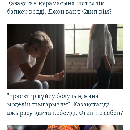
Қазақстан құрамасына шетелдік
бапкер келді. Джон ван’т Схип кім?
"Еркектер күйеу болудың жаңа
моделін шығармады". Қазақстанда
ажырасу қайта көбейді. Оған не себеп?