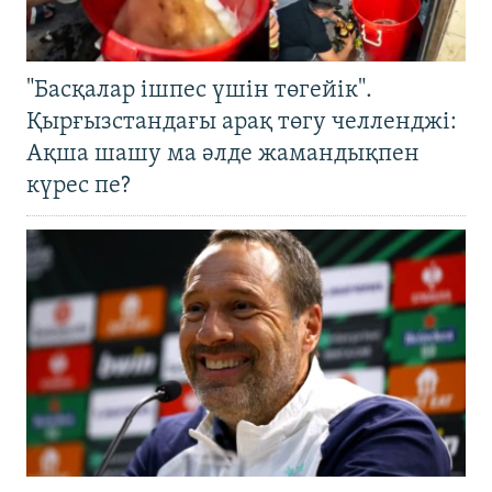
"Басқалар ішпес үшін төгейік".
Қырғызстандағы арақ төгу челленджі:
Ақша шашу ма әлде жамандықпен
күрес пе?