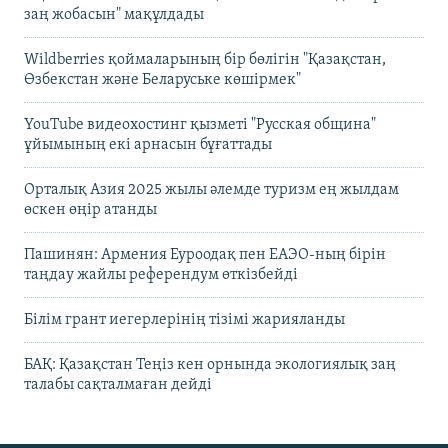
заң жобасын" мақұлдады
Wildberries қоймаларының бір бөлігін "Қазақстан,
Өзбекстан және Беларуське көшірмек"
YouTube видеохостинг қызметі "Русская община"
ұйымының екі арнасын бұғаттады
Орталық Азия 2025 жылы әлемде туризм ең жылдам
өскен өңір атанды
Пашинян: Армения Еуроодақ пен ЕАЭО-ның бірін
таңдау жайлы референдум өткізбейді
Білім грант иегерлерінің тізімі жарияланды
БАҚ: Қазақстан Теңіз кен орнында экологиялық заң
талабы сақталмаған дейді