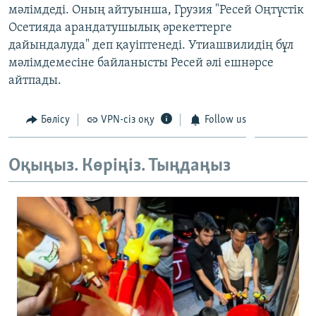
мәлімдеді. Оның айтуынша, Грузия "Ресей Оңтүстік
ЖАЗЫЛЫҢЫЗ
Осетияда арандатушылық әрекеттерге
дайындалуда" деп қауіптенеді. Утиашвилидің бұл
мәлімдемесіне байланысты Ресей әлі ешнәрсе
Басқа тілдерде
айтпады.
Бөлісу
VPN-сіз оқу
Follow us
Оқыңыз. Көріңіз. Тыңдаңыз