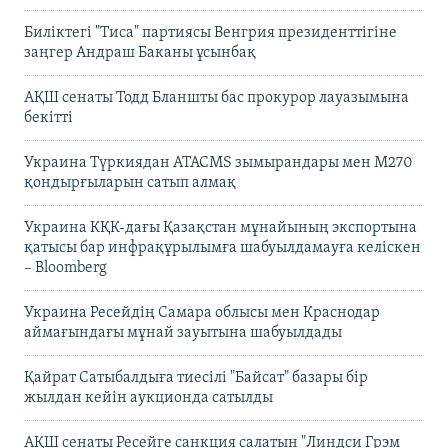
Биліктегі "Тиса" партиясы Венгрия президенттігіне
заңгер Андраш Баканы ұсынбақ
АҚШ сенаты Тодд Бланшты бас прокурор лауазымына
бекітті
Украина Түркиядан ATACMS зымырандары мен M270
қондырғыларын сатып алмақ
Украина КҚК-дағы Қазақстан мұнайының экспортына
қатысы бар инфрақұрылымға шабуылдамауға келіскен
– Bloomberg
Украина Ресейдің Самара облысы мен Краснодар
аймағындағы мұнай зауытына шабуылдады
Қайрат Сатыбалдыға тиесілі "Байсат" базары бір
жылдан кейін аукционда сатылды
АҚШ сенаты Ресейге санкция салатын "Линдси Грэм