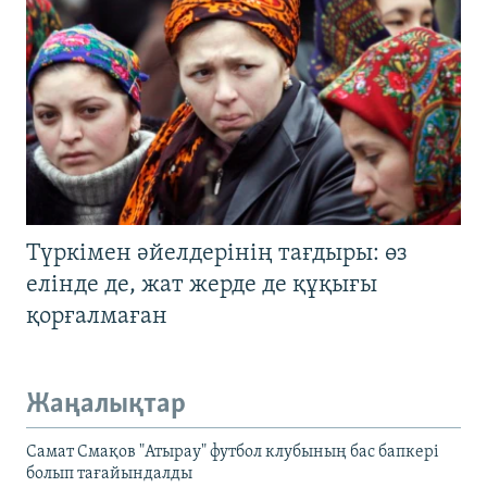
Түркімен әйелдерінің тағдыры: өз
елінде де, жат жерде де құқығы
қорғалмаған
Жаңалықтар
Самат Смақов "Атырау" футбол клубының бас бапкері
болып тағайындалды