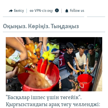
ЖАЗЫЛЫҢЫЗ
Бөлісу
VPN-сіз оқу
Follow us
Оқыңыз. Көріңіз. Тыңдаңыз
Басқа тілдерде
"Басқалар ішпес үшін төгейік".
Қырғызстандағы арақ төгу челленджі: