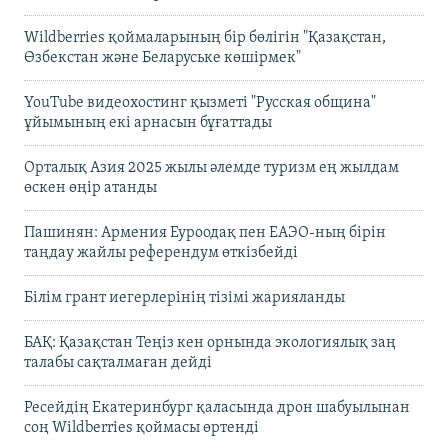
Wildberries қоймаларының бір бөлігін "Қазақстан,
Өзбекстан және Беларуське көшірмек"
YouTube видеохостинг қызметі "Русская община"
ұйымының екі арнасын бұғаттады
Орталық Азия 2025 жылы әлемде туризм ең жылдам
өскен өңір атанды
Пашинян: Армения Еуроодақ пен ЕАЭО-ның бірін
таңдау жайлы референдум өткізбейді
Білім грант иегерлерінің тізімі жарияланды
БАҚ: Қазақстан Теңіз кен орнында экологиялық заң
талабы сақталмаған дейді
Ресейдің Екатеринбург қаласында дрон шабуылынан
соң Wildberries қоймасы өртенді