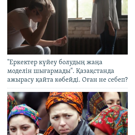
"Еркектер күйеу болудың жаңа
моделін шығармады". Қазақстанда
ажырасу қайта көбейді. Оған не себеп?