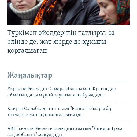
Түркімен әйелдерінің тағдыры: өз
елінде де, жат жерде де құқығы
қорғалмаған
Жаңалықтар
Украина Ресейдің Самара облысы мен Краснодар
аймағындағы мұнай зауытына шабуылдады
Қайрат Сатыбалдыға тиесілі "Байсат" базары бір
жылдан кейін аукционда сатылды
АҚШ сенаты Ресейге санкция салатын "Линдси Грэм
заң жобасын" мақұлдады