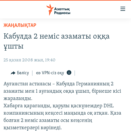
Accessibility
links
Skip
ЖАҢАЛЫҚТАР
to
ЖАҢАЛЫҚТАР
Кабулда 2 неміс азаматы оққа
main
САЯСАТ
content
ұшты
AZATTYQTV
Skip
to
25 қазан 2008 жыл, 19:40
ҚАҢТАР ОҚИҒАСЫ
main
АДАМ ҚҰҚЫҚТАРЫ
Бөлісу
VPN-сіз оқу
Navigation
Skip
ӘЛЕУМЕТ
Ауғанстан астанасы – Кабулда Германияның 2
to
азаматы мен 1 ауғандық оққа ұшып, бірнеше кісі
ӘЛЕМ
Search
жараланды.
АРНАЙЫ ЖОБАЛАР
Хабарға қарағанды, қарулы қаскүнемдер DHL
компаниясының кеңсесі маңында оқ атқан. Қаза
Русский
болған 2 неміс азаматы осы кеңсенің
қызметкерлері көрінеді.