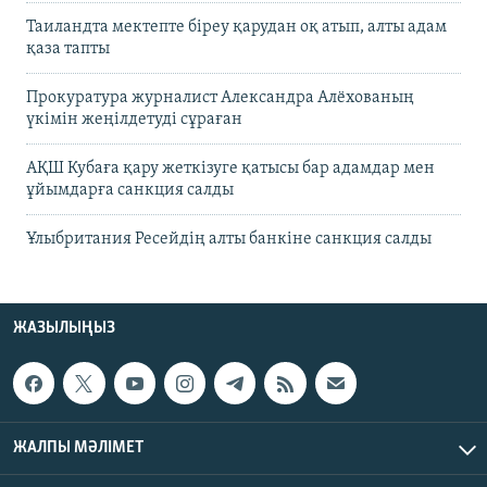
Таиландта мектепте біреу қарудан оқ атып, алты адам
қаза тапты
Прокуратура журналист Александра Алёхованың
үкімін жеңілдетуді сұраған
АҚШ Кубаға қару жеткізуге қатысы бар адамдар мен
ұйымдарға санкция салды
Ұлыбритания Ресейдің алты банкіне санкция салды
ЖАЗЫЛЫҢЫЗ
ЖАЛПЫ МӘЛІМЕТ