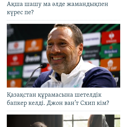
Ақша шашу ма әлде жамандықпен
күрес пе?
Қазақстан құрамасына шетелдік
бапкер келді. Джон ван’т Схип кім?