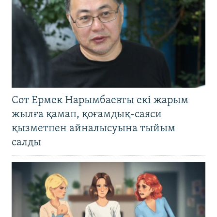
Сот Ермек Нарымбаевты екі жарым
жылға қамап, қоғамдық-саяси
қызметпен айналысуына тыйым
салды