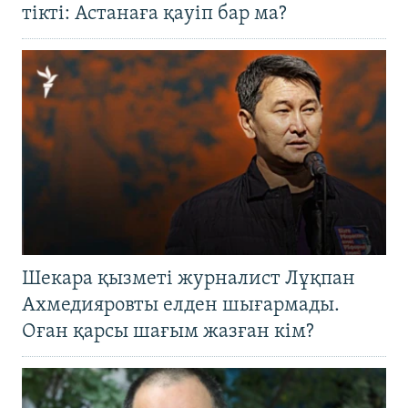
тікті: Астанаға қауіп бар ма?
Шекара қызметі журналист Лұқпан
Ахмедияровты елден шығармады.
Оған қарсы шағым жазған кім?