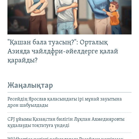
"Қашан бала туасың?": Орталық
Азияда чайлдфри-әйелдерге қалай
қарайды?
Жаңалықтар
Ресейдің Ярослав қаласындағы ірі мұнай зауытына
дрон шабуылдады
CPJ ұйымы Қазақстан билігін Лұқпан Ахмедияровты
қудалауды тоқтатуға үндеді