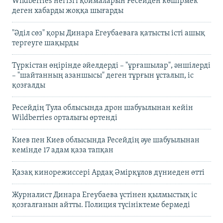
Wildberries негізгі қоймаларын Ресейден көшірмек
деген хабарды жоққа шығарды
"Әділ сөз" қоры Динара Егеубаеваға қатысты істі ашық
тергеуге шақырды
Түркістан өңірінде әйелдерді – "ұрғашылар", әншілерді
– "шайтанның азаншысы" деген тұрғын ұсталып, іс
қозғалды
Ресейдің Тула облысында дрон шабуылынан кейін
Wildberries орталығы өртенді
Киев пен Киев облысында Ресейдің әуе шабуылынан
кемінде 17 адам қаза тапқан
Қазақ кинорежиссері Ардақ Әмірқұлов дүниеден өтті
Журналист Динара Егеубаева үстінен қылмыстық іс
қозғалғанын айтты. Полиция түсініктеме бермеді