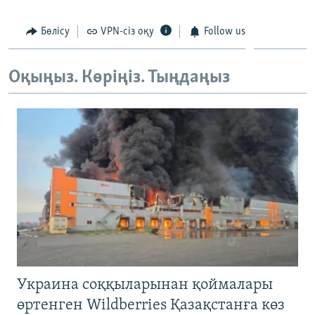
ЖАЗЫЛЫҢЫЗ
Бөлісу
VPN-сіз оқу
Follow us
Оқыңыз. Көріңіз. Тыңдаңыз
Басқа тілдерде
Украина соққыларынан қоймалары
өртенген Wildberries Қазақстанға көз