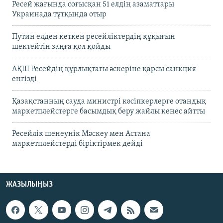
Ресей жағында соғысқан 51 елдің азаматтары
Украинада тұтқында отыр
Путин елден кеткен ресейліктердің құқығын
шектейтін заңға қол қойды
АҚШ Ресейдің құрлықтағы әскеріне қарсы санкция
енгізді
Қазақстанның сауда министрі кәсіпкерлерге отандық
маркетплейстерге басымдық беру жайлы кеңес айтты
Ресейлік шенеунік Мәскеу мен Астана
маркетплейстерді біріктірмек дейді
ЖАЗЫЛЫҢЫЗ