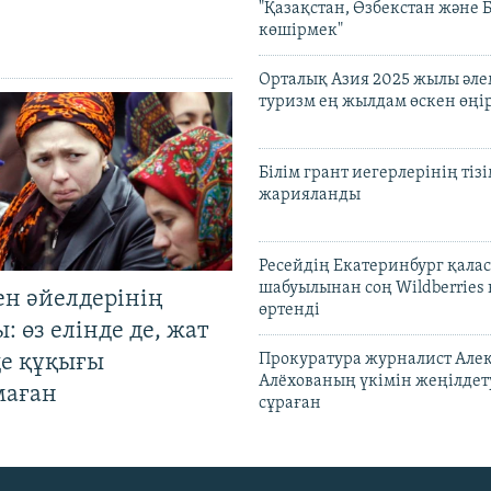
"Қазақстан, Өзбекстан және 
көшірмек"
Орталық Азия 2025 жылы әл
туризм ең жылдам өскен өңі
Білім грант иегерлерінің тізі
жарияланды
Ресейдің Екатеринбург қала
шабуылынан соң Wildberries
ен әйелдерінің
өртенді
: өз елінде де, жат
де құқығы
Прокуратура журналист Але
Алёхованың үкімін жеңілдет
маған
сұраған