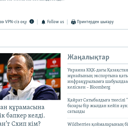
VPN-сіз оқу
Follow us
Принтерден шығару
Жаңалықтар
Украина КҚК-дағы Қазақста
мұнайының экспортына қаты
инфрақұрылымға шабуылдам
келіскен – Bloomberg
Қайрат Сатыбалдыға тиесілі "
базары бір жылдан кейін ау
тан құрамасына
сатылды
к бапкер келді.
н’т Схип кім?
Wildberries қоймаларының бі