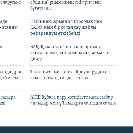
Беларуське
община" ұйымының екі арнасын
бұғаттады
емде
Пашинян: Армения Еуроодақ пен
р атанды
ЕАЭО-ның бірін таңдау жайлы
референдум өткізбейді
мі
БАҚ: Қазақстан Теңіз кен орнында
экологиялық заң талабы сақталмаған
дейді
сында дрон
Таиландта мектепте біреу қарудан оқ
 қоймасы
атып, алты адам қаза тапты
ксандра
АҚШ Кубаға қару жеткізуге қатысы бар
уді
адамдар мен ұйымдарға санкция салды