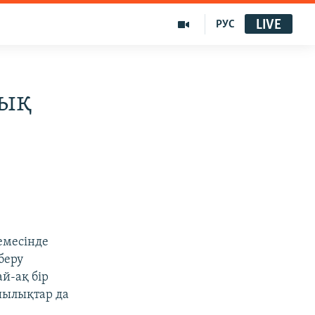
LIVE
РУС
лық
демесінде
беру
й-ақ бір
шылықтар да