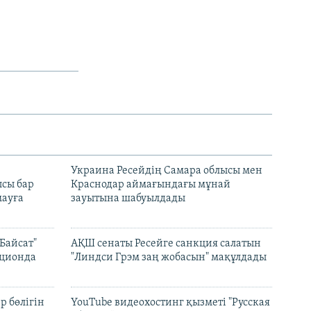
н
Украина Ресейдің Самара облысы мен
сы бар
Краснодар аймағындағы мұнай
ауға
зауытына шабуылдады
Байсат"
АҚШ сенаты Ресейге санкция салатын
кционда
"Линдси Грэм заң жобасын" мақұлдады
р бөлігін
YouTube видеохостинг қызметі "Русская