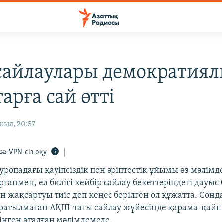
айлаулары демократия
арға сай өтті
жыл, 20:57
VPN-сіз оқу
уропадағы қауіпсіздік пен әріптестік ұйымы өз мәлім
рғанмен, ел билігі кейбір сайлау бекеттеріндегі дауыс 
 жақсартуы тиіс деп кеңес берілген ол құжатта. Сонда
аратылмаған АҚШ-тағы сайлау жүйесінде қарама-қай
лінген аталған мәлімдемеде.