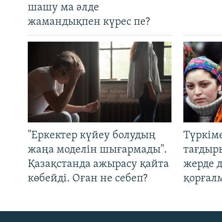
шашу ма әлде
жамандықпен күрес пе?
"Еркектер күйеу болудың
Түркім
жаңа моделін шығармады".
тағдыры
Қазақстанда ажырасу қайта
жерде 
көбейді. Оған не себеп?
қорғал