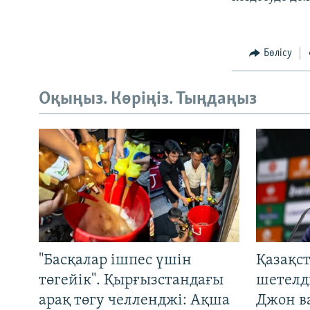
Бөлісу
Оқыңыз. Көріңіз. Тыңдаңыз
"Басқалар ішпес үшін
Қазақс
төгейік". Қырғызстандағы
шетелді
арақ төгу челленджі: Ақша
Джон ва