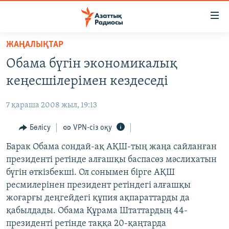
Accessibility
links
Skip
ЖАҢАЛЫҚТАР
to
ЖАҢАЛЫҚТАР
Обама бүгін экономикалық
main
САЯСАТ
content
кеңесшілерімен кездеседі
AZATTYQTV
Skip
to
7 қараша 2008 жыл, 19:13
ҚАҢТАР ОҚИҒАСЫ
main
АДАМ ҚҰҚЫҚТАРЫ
Бөлісу
VPN-сіз оқу
Navigation
Skip
ӘЛЕУМЕТ
Барак Обама сондай-ақ АҚШ-тың жаңа сайланған
to
президенті ретінде алғашқы баспасөз мәслихатын
ӘЛЕМ
Search
бүгін өткізбекші. Ол сонымен бірге АҚШ
АРНАЙЫ ЖОБАЛАР
ресмилерінен президент ретіндегі алғашқы
жоғарғы деңгейдегі құпия ақпараттарды да
Русский
қабылдады. Обама Құрама Штаттардың 44-
президенті ретінде таққа 20-қаңтарда