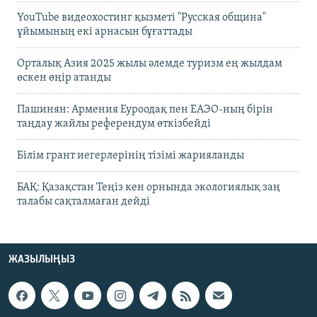
YouTube видеохостинг қызметі "Русская община"
ұйымының екі арнасын бұғаттады
Орталық Азия 2025 жылы әлемде туризм ең жылдам
өскен өңір атанды
Пашинян: Армения Еуроодақ пен ЕАЭО-ның бірін
таңдау жайлы референдум өткізбейді
Білім грант иегерлерінің тізімі жарияланды
БАҚ: Қазақстан Теңіз кен орнында экологиялық заң
талабы сақталмаған дейді
ЖАЗЫЛЫҢЫЗ