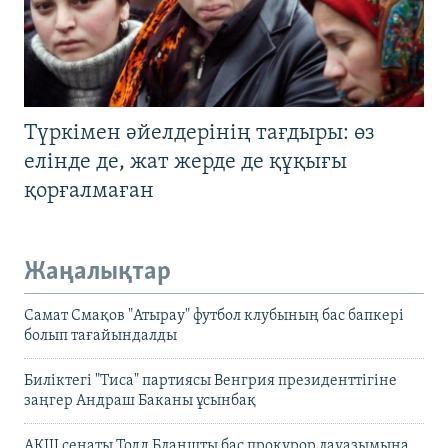
Түркімен әйелдерінің тағдыры: өз
елінде де, жат жерде де құқығы
қорғалмаған
Жаңалықтар
Самат Смақов "Атырау" футбол клубының бас бапкері
болып тағайындалды
Биліктегі "Тиса" партиясы Венгрия президенттігіне
заңгер Андраш Баканы ұсынбақ
АҚШ сенаты Тодд Бланшты бас прокурор лауазымына