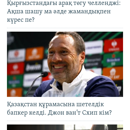
Қырғызстандағы арақ төгу челленджі:
Ақша шашу ма әлде жамандықпен
күрес пе?
Қазақстан құрамасына шетелдік
бапкер келді. Джон ван’т Схип кім?