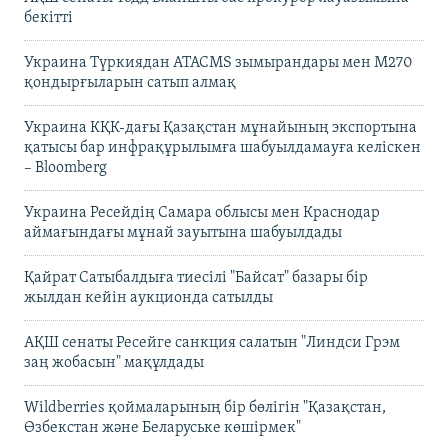
бекітті
Украина Түркиядан ATACMS зымырандары мен M270
қондырғыларын сатып алмақ
Украина КҚК-дағы Қазақстан мұнайының экспортына
қатысы бар инфрақұрылымға шабуылдамауға келіскен
– Bloomberg
Украина Ресейдің Самара облысы мен Краснодар
аймағындағы мұнай зауытына шабуылдады
Қайрат Сатыбалдыға тиесілі "Байсат" базары бір
жылдан кейін аукционда сатылды
АҚШ сенаты Ресейге санкция салатын "Линдси Грэм
заң жобасын" мақұлдады
Wildberries қоймаларының бір бөлігін "Қазақстан,
Өзбекстан және Беларуське көшірмек"