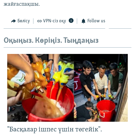
жайғаспақшы.
ЖАЗЫЛЫҢЫЗ
Бөлісу
VPN-сіз оқу
Follow us
Басқа тілдерде
Оқыңыз. Көріңіз. Тыңдаңыз
"Басқалар ішпес үшін төгейік".