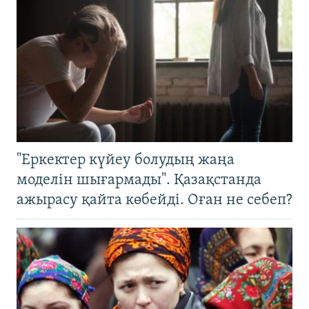
"Еркектер күйеу болудың жаңа
моделін шығармады". Қазақстанда
ажырасу қайта көбейді. Оған не себеп?