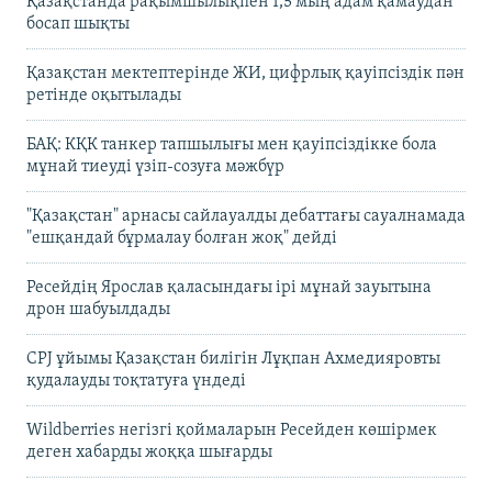
Қазақстанда рақымшылықпен 1,5 мың адам қамаудан
босап шықты
Қазақстан мектептерінде ЖИ, цифрлық қауіпсіздік пән
ретінде оқытылады
БАҚ: КҚК танкер тапшылығы мен қауіпсіздікке бола
мұнай тиеуді үзіп-созуға мәжбүр
"Қазақстан" арнасы сайлауалды дебаттағы сауалнамада
"ешқандай бұрмалау болған жоқ" дейді
Ресейдің Ярослав қаласындағы ірі мұнай зауытына
дрон шабуылдады
CPJ ұйымы Қазақстан билігін Лұқпан Ахмедияровты
қудалауды тоқтатуға үндеді
Wildberries негізгі қоймаларын Ресейден көшірмек
деген хабарды жоққа шығарды