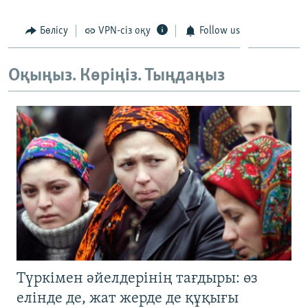
ЖАЗЫЛЫҢЫЗ
Бөлісу
VPN-сіз оқу
Follow us
Оқыңыз. Көріңіз. Тыңдаңыз
Басқа тілдерде
Түркімен әйелдерінің тағдыры: өз
елінде де, жат жерде де құқығы