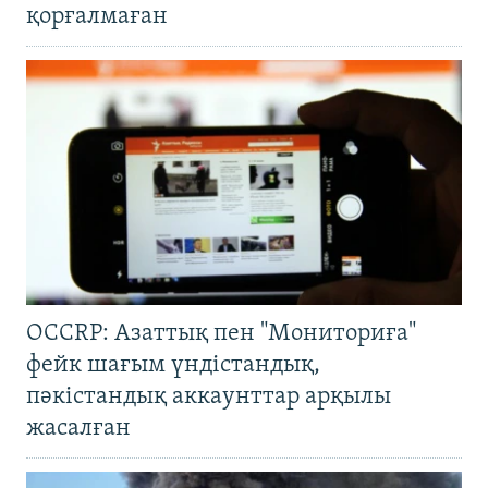
қорғалмаған
OCCRP: Азаттық пен "Мониториға"
фейк шағым үндістандық,
пәкістандық аккаунттар арқылы
жасалған