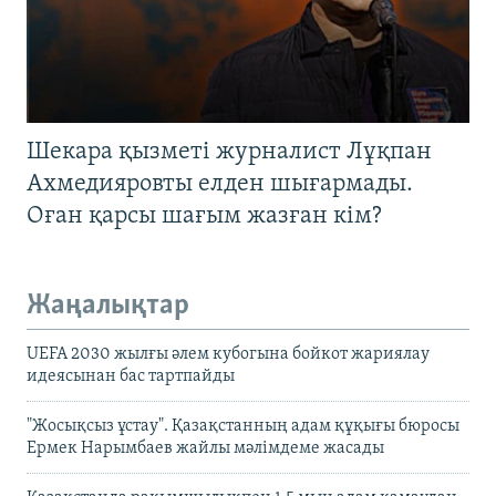
Шекара қызметі журналист Лұқпан
Ахмедияровты елден шығармады.
Оған қарсы шағым жазған кім?
Жаңалықтар
UEFA 2030 жылғы әлем кубогына бойкот жариялау
идеясынан бас тартпайды
"Жосықсыз ұстау". Қазақстанның адам құқығы бюросы
Ермек Нарымбаев жайлы мәлімдеме жасады