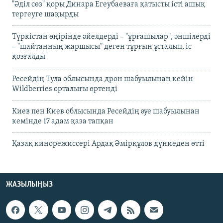
"Әділ сөз" қоры Динара Егеубаеваға қатысты істі ашық
тергеуге шақырды
Түркістан өңірінде әйелдерді – "ұрғашылар", әншілерді
– "шайтанның жаршысы" деген тұрғын ұсталып, іс
қозғалды
Ресейдің Тула облысында дрон шабуылынан кейін
Wildberries орталығы өртенді
Киев пен Киев облысында Ресейдің әуе шабуылынан
кемінде 17 адам қаза тапқан
Қазақ кинорежиссері Ардақ Әмірқұлов дүниеден өтті
ЖАЗЫЛЫҢЫЗ