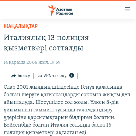
Accessibility
links
Skip
ЖАҢАЛЫҚТАР
to
ЖАҢАЛЫҚТАР
Италиялық 13 полиция
main
САЯСАТ
content
қызметкері сотталды
AZATTYQTV
Skip
to
14 қараша 2008 жыл, 19:59
ҚАҢТАР ОҚИҒАСЫ
main
АДАМ ҚҰҚЫҚТАРЫ
Бөлісу
VPN-сіз оқу
Navigation
Skip
ӘЛЕУМЕТ
Олар 2001 жылдың шілдесінде Генуя қаласында
to
болған шеруге қатысқандарды соққыға жықты деп
ӘЛЕМ
Search
айыпталуда. Шерушілер сол жолы, Үлкен 8-дік
АРНАЙЫ ЖОБАЛАР
ұйымының саммиті тұсында ғаламдандыру
үдерісіне қарсылықтарын білдірген болатын.
Русский
Бейсенбіде болған Италия сотында басқа 16
полиция қызметкері ақталған еді.