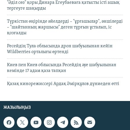
"Әділ сөз" қоры Динара Егеубаеваға қатысты істі ашық
тергеуге шақырды
Түркістан өңірінде әйелдерді – "ұрғашылар", әншілерді
– "шайтанның жаршысы" деген тұрғын ұсталып, іс
қозғалды
Ресейдің Тула облысында дрон шабуылынан кейін
Wildberries орталығы өртенді
Киев пен Киев облысында Ресейдің әуе шабуылынан
кемінде 17 адам қаза тапқан
Қазақ кинорежиссері Ардақ Әмірқұлов дүниеден өтті
ЖАЗЫЛЫҢЫЗ