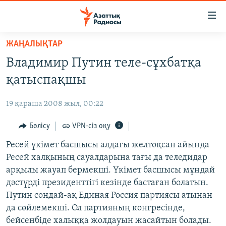
Accessibility
links
Skip
ЖАҢАЛЫҚТАР
to
ЖАҢАЛЫҚТАР
Владимир Путин теле-сұхбатқа
main
САЯСАТ
content
қатыспақшы
AZATTYQTV
Skip
to
19 қараша 2008 жыл, 00:22
ҚАҢТАР ОҚИҒАСЫ
main
АДАМ ҚҰҚЫҚТАРЫ
Бөлісу
VPN-сіз оқу
Navigation
Skip
ӘЛЕУМЕТ
Ресей үкімет басшысы алдағы желтоқсан айында
to
Ресей халқының сауалдарына тағы да теледидар
ӘЛЕМ
Search
арқылы жауап бермекші. Үкімет басшысы мұндай
АРНАЙЫ ЖОБАЛАР
дәстүрді президенттігі кезінде бастаған болатын.
Путин сондай-ақ Единая Россия партиясы атынан
Русский
да сөйлемекші. Ол партияның конгресінде,
бейсенбіде халыққа жолдауын жасайтын болады.