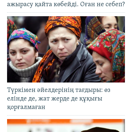
ажырасу қайта көбейді. Оған не себеп?
Түркімен әйелдерінің тағдыры: өз
елінде де, жат жерде де құқығы
қорғалмаған