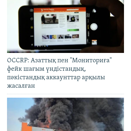
OCCRP: Азаттық пен "Мониториға"
фейк шағым үндістандық,
пәкістандық аккаунттар арқылы
жасалған