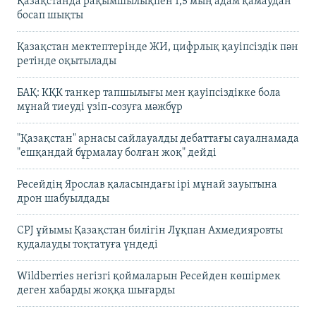
Қазақстанда рақымшылықпен 1,5 мың адам қамаудан
босап шықты
Қазақстан мектептерінде ЖИ, цифрлық қауіпсіздік пән
ретінде оқытылады
БАҚ: КҚК танкер тапшылығы мен қауіпсіздікке бола
мұнай тиеуді үзіп-созуға мәжбүр
"Қазақстан" арнасы сайлауалды дебаттағы сауалнамада
"ешқандай бұрмалау болған жоқ" дейді
Ресейдің Ярослав қаласындағы ірі мұнай зауытына
дрон шабуылдады
CPJ ұйымы Қазақстан билігін Лұқпан Ахмедияровты
қудалауды тоқтатуға үндеді
Wildberries негізгі қоймаларын Ресейден көшірмек
деген хабарды жоққа шығарды