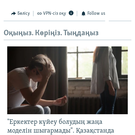
ЖАЗЫЛЫҢЫЗ
Бөлісу
VPN-сіз оқу
Follow us
Оқыңыз. Көріңіз. Тыңдаңыз
Басқа тілдерде
"Еркектер күйеу болудың жаңа
моделін шығармады". Қазақстанда