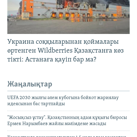
Украина соққыларынан қоймалары
өртенген Wildberries Қазақстанға көз
тікті: Астанаға қауіп бар ма?
Жаңалықтар
UEFA 2030 жылғы әлем кубогына бойкот жариялау
идеясынан бас тартпайды
"Жосықсыз ұстау". Қазақстанның адам құқығы бюросы
Ермек Нарымбаев жайлы мәлімдеме жасады