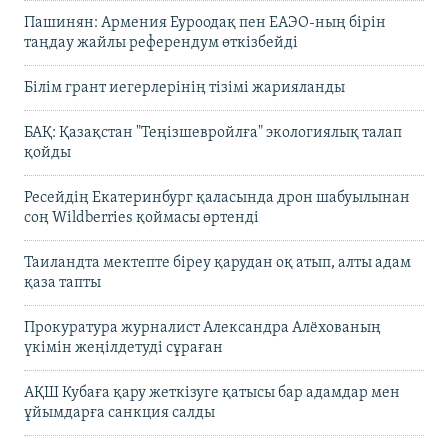
Пашинян: Армения Еуроодақ пен ЕАЭО-ның бірін
таңдау жайлы референдум өткізбейді
Білім грант иегерлерінің тізімі жарияланды
БАҚ: Қазақстан "Теңізшевройлға" экологиялық талап
қойды
Ресейдің Екатеринбург қаласында дрон шабуылынан
соң Wildberries қоймасы өртенді
Таиландта мектепте біреу қарудан оқ атып, алты адам
қаза тапты
Прокуратура журналист Александра Алёхованың
үкімін жеңілдетуді сұраған
АҚШ Кубаға қару жеткізуге қатысы бар адамдар мен
ұйымдарға санкция салды