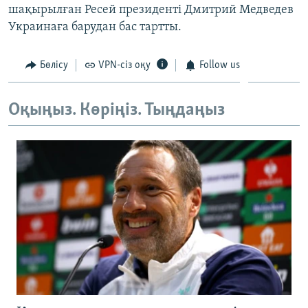
шақырылған Ресей президенті Дмитрий Медведев
ЖАЗЫЛЫҢЫЗ
Украинаға барудан бас тартты.
Бөлісу
VPN-сіз оқу
Follow us
Басқа тілдерде
Оқыңыз. Көріңіз. Тыңдаңыз