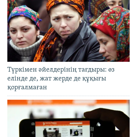
Түркімен әйелдерінің тағдыры: өз
елінде де, жат жерде де құқығы
қорғалмаған