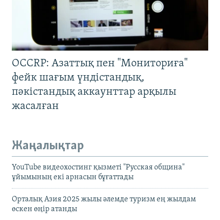
OCCRP: Азаттық пен "Мониториға"
фейк шағым үндістандық,
пәкістандық аккаунттар арқылы
жасалған
Жаңалықтар
YouTube видеохостинг қызметі "Русская община"
ұйымының екі арнасын бұғаттады
Орталық Азия 2025 жылы әлемде туризм ең жылдам
өскен өңір атанды