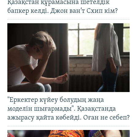
Қазақстан құрамасына шетелдік
бапкер келді. Джон ван’т Схип кім?
"Еркектер күйеу болудың жаңа
моделін шығармады". Қазақстанда
ажырасу қайта көбейді. Оған не себеп?