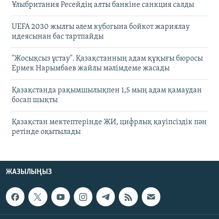
Ұлыбритания Ресейдің алты банкіне санкция салды
UEFA 2030 жылғы әлем кубогына бойкот жариялау
идеясынан бас тартпайды
"Жосықсыз ұстау". Қазақстанның адам құқығы бюросы
Ермек Нарымбаев жайлы мәлімдеме жасады
Қазақстанда рақымшылықпен 1,5 мың адам қамаудан
босап шықты
Қазақстан мектептерінде ЖИ, цифрлық қауіпсіздік пән
ретінде оқытылады
ЖАЗЫЛЫҢЫЗ