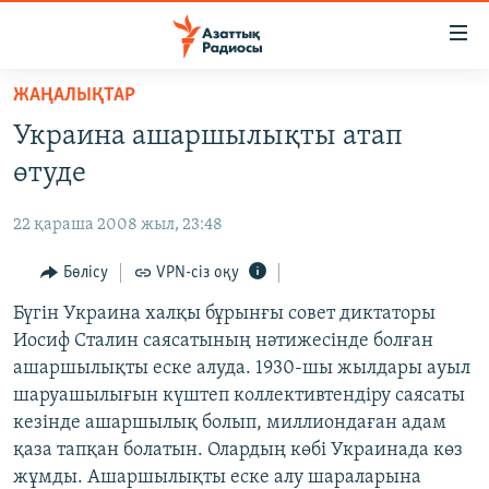
Accessibility
links
Skip
ЖАҢАЛЫҚТАР
to
ЖАҢАЛЫҚТАР
Украина ашаршылықты атап
main
САЯСАТ
content
өтуде
AZATTYQTV
Skip
to
22 қараша 2008 жыл, 23:48
ҚАҢТАР ОҚИҒАСЫ
main
АДАМ ҚҰҚЫҚТАРЫ
Бөлісу
VPN-сіз оқу
Navigation
Skip
ӘЛЕУМЕТ
Бүгін Украина халқы бұрынғы совет диктаторы
to
Иосиф Сталин саясатының нәтижесінде болған
ӘЛЕМ
Search
ашаршылықты еске алуда. 1930-шы жылдары ауыл
АРНАЙЫ ЖОБАЛАР
шаруашылығын күштеп коллективтендіру саясаты
кезінде ашаршылық болып, миллиондаған адам
Русский
қаза тапқан болатын. Олардың көбі Украинада көз
жұмды. Ашаршылықты еске алу шараларына