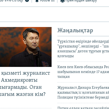
VPN-сіз оқу
Follow us
Принтерден шығару
Жаңалықтар
Түркістан өңірінде әйелдерді
"ұрғашылар", әншілерді – "
азаншысы" деген тұрғын ұста
қозғалды
Киев пен Киев облысында Рес
шабуылынан кемінде 17 адам
 қызметі журналист
тапқан
 Ахмедияровты
шығармады. Оған
Журналист Динара Егеубаева
қылмыстық іс қозғалғанын а
шағым жазған кім?
Полиция түсініктеме бермеді
Путин елден кеткен ресейлі