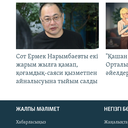
Сот Ермек Нарымбаевты екі
"Қашан 
жарым жылға қамап,
Орталы
қоғамдық-саяси қызметпен
әйелде
айналысуына тыйым салды
ЖАЛПЫ МӘЛІМЕТ
НЕГІЗГІ 
Хабарласыңыз
Жаңалықта