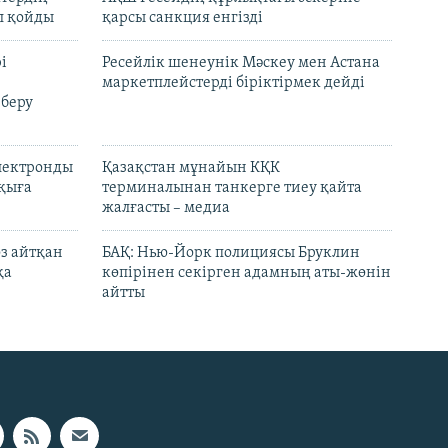
л қойды
қарсы санкция енгізді
і
Ресейлік шенеунік Мәскеу мен Астана
маркетплейстерді біріктірмек дейді
 беру
электронды
Қазақстан мұнайын КҚК
лқыға
терминалынан танкерге тиеу қайта
жалғасты – медиа
өз айтқан
БАҚ: Нью-Йорк полициясы Бруклин
қа
көпірінен секірген адамның аты-жөнін
айтты