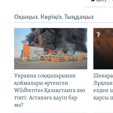
Бөлісу
Оқыңыз. Көріңіз. Тыңдаңыз
Украина соққыларынан
Шекара
қоймалары өртенген
Лұқпан
Wildberries Қазақстанға көз
елден 
тікті: Астанаға қауіп бар
қарсы 
ма?