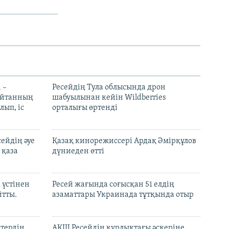
 –
Ресейдің Тула облысында дрон
шайтанның
шабуылынан кейін Wildberries
лып, іс
орталығы өртенді
ейдің әуе
Қазақ кинорежиссері Ардақ Әмірқұлов
 қаза
дүниеден өтті
 үстінен
Ресей жағында соғысқан 51 елдің
йтты.
азаматтары Украинада тұтқында отыр
ктердің
АҚШ Ресейдің құрлықтағы әскеріне