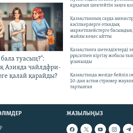
құқығын шектейтін заңға қо
Қазақстанның сауда министр
кәсіпкерлерге отандық
маркетплейстерге басымдық
жайлы кеңес айтты
Қазақстанға шетелдіктерді 
рұқсатпен кіргізу жобасы та
бала туасың?":
ұсынылды
қ Азияда чайлдфри-
рге қалай қарайды?
Қазақстанда желіде бейпіл с
20-дан астам стример жауап
тартылған
БӨЛІМДЕР
ЖАЗЫЛЫҢЫЗ
р