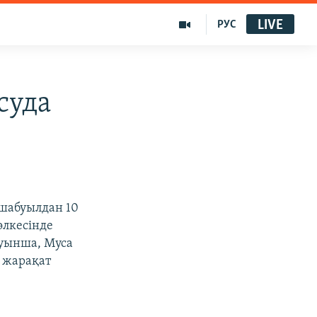
LIVE
РУС
суда
 шабуылдан 10
өлкесінде
уынша, Муса
м жарақат