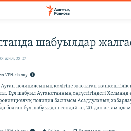
станда шабуылдар жалға
8 жыл, 23:27
VPN-сіз оқу
і Ауған полициясының көлігіне жасалған жанкештілік
пты. Бұл шабуыл Ауғанстанның оңтүстігіндегі Хелманд 
Провинциялық полиция басшысы Асаддуланың хабарла
да болған бұл шабуылдан сондай-ақ 20-дан астам ада