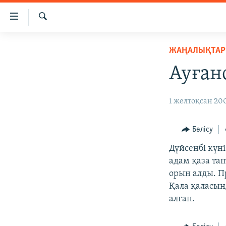
Accessibility
links
İздеу
Skip
ЖАҢАЛЫҚТАР
ЖАҢАЛЫҚТАР
to
САЯСАТ
main
Ауған
content
AZATTYQTV
Skip
ҚАҢТАР ОҚИҒАСЫ
1 желтоқсан 200
to
main
АДАМ ҚҰҚЫҚТАРЫ
Navigation
Бөлісу
ӘЛЕУМЕТ
Skip
Дүйсенбі күн
to
ӘЛЕМ
адам қаза та
Search
АРНАЙЫ ЖОБАЛАР
орын алды. 
Қала қаласын
алған.