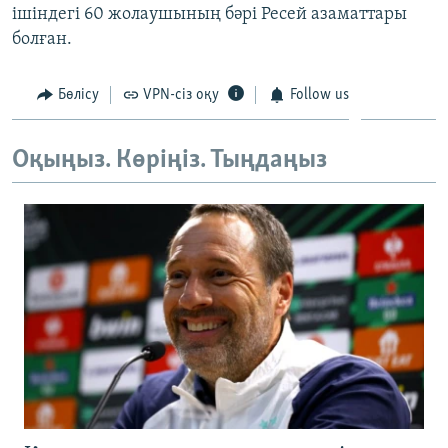
ішіндегі 60 жолаушының бәрі Ресей азаматтары
ЖАЗЫЛЫҢЫЗ
болған.
Бөлісу
VPN-сіз оқу
Follow us
Басқа тілдерде
Оқыңыз. Көріңіз. Тыңдаңыз