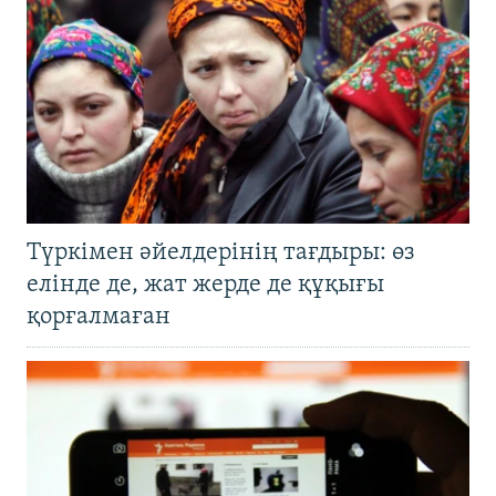
Түркімен әйелдерінің тағдыры: өз
елінде де, жат жерде де құқығы
қорғалмаған