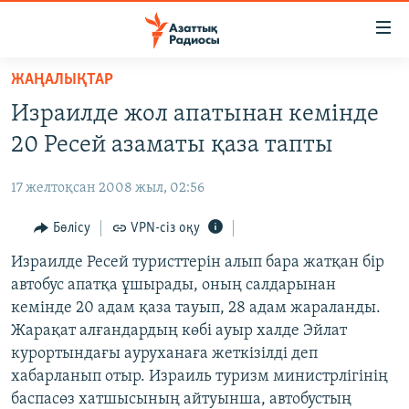
Accessibility
links
Skip
ЖАҢАЛЫҚТАР
to
ЖАҢАЛЫҚТАР
Израилде жол апатынан кемінде
main
САЯСАТ
content
20 Ресей азаматы қаза тапты
AZATTYQTV
Skip
to
17 желтоқсан 2008 жыл, 02:56
ҚАҢТАР ОҚИҒАСЫ
main
АДАМ ҚҰҚЫҚТАРЫ
Бөлісу
VPN-сіз оқу
Navigation
Skip
ӘЛЕУМЕТ
Израилде Ресей туристтерін алып бара жатқан бір
to
автобус апатқа ұшырады, оның салдарынан
ӘЛЕМ
Search
кемінде 20 адам қаза тауып, 28 адам жараланды.
АРНАЙЫ ЖОБАЛАР
Жарақат алғандардың көбі ауыр халде Эйлат
курортындағы ауруханаға жеткізілді деп
Русский
хабарланып отыр. Израиль туризм министрлігінің
баспасөз хатшысының айтуынша, автобустың