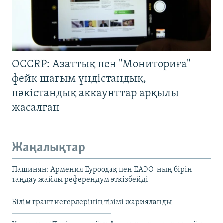
OCCRP: Азаттық пен "Мониториға"
фейк шағым үндістандық,
пәкістандық аккаунттар арқылы
жасалған
Жаңалықтар
Пашинян: Армения Еуроодақ пен ЕАЭО-ның бірін
таңдау жайлы референдум өткізбейді
Білім грант иегерлерінің тізімі жарияланды