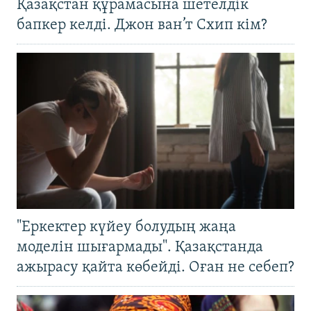
Қазақстан құрамасына шетелдік
бапкер келді. Джон ван’т Схип кім?
"Еркектер күйеу болудың жаңа
моделін шығармады". Қазақстанда
ажырасу қайта көбейді. Оған не себеп?