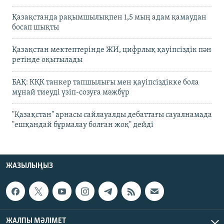
Қазақстанда рақымшылықпен 1,5 мың адам қамаудан
босап шықты
Қазақстан мектептерінде ЖИ, цифрлық қауіпсіздік пән
ретінде оқытылады
БАҚ: КҚК танкер тапшылығы мен қауіпсіздікке бола
мұнай тиеуді үзіп-созуға мәжбүр
"Қазақстан" арнасы сайлауалды дебаттағы сауалнамада
"ешқандай бұрмалау болған жоқ" дейді
ЖАЗЫЛЫҢЫЗ
ЖАЛПЫ МӘЛІМЕТ