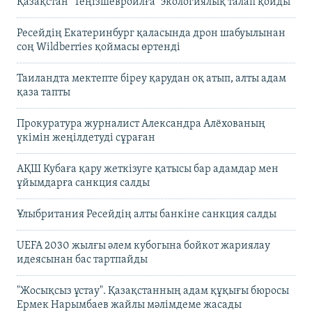
Қазақстан "Теңізшевройлға" экологиялық талап қойды
Ресейдің Екатеринбург қаласында дрон шабуылынан
соң Wildberries қоймасы өртенді
Таиландта мектепте біреу қарудан оқ атып, алты адам
қаза тапты
Прокуратура журналист Александра Алёхованың
үкімін жеңілдетуді сұраған
АҚШ Кубаға қару жеткізуге қатысы бар адамдар мен
ұйымдарға санкция салды
Ұлыбритания Ресейдің алты банкіне санкция салды
UEFA 2030 жылғы әлем кубогына бойкот жариялау
идеясынан бас тартпайды
"Жосықсыз ұстау". Қазақстанның адам құқығы бюросы
Ермек Нарымбаев жайлы мәлімдеме жасады