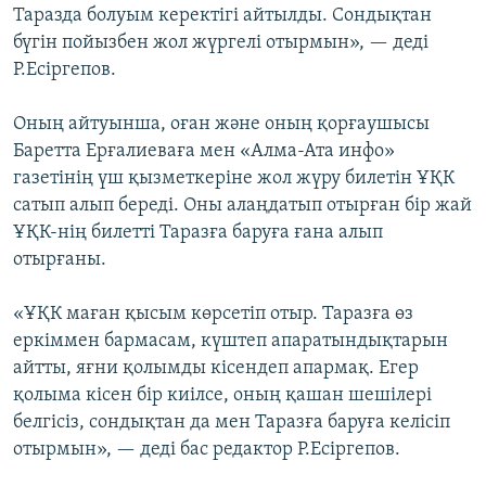
Таразда болуым керектігі айтылды. Сондықтан
ЖАЗЫЛЫҢЫЗ
бүгін пойызбен жол жүргелі отырмын», — деді
Р.Есіргепов.
Басқа тілдерде
Оның айтуынша, оған және оның қорғаушысы
Баретта Ерғалиеваға мен «Алма-Ата инфо»
газетінің үш қызметкеріне жол жүру билетін ҰҚК
сатып алып береді. Оны алаңдатып отырған бір жай
ҰҚК-нің билетті Таразға баруға ғана алып
отырғаны.
«ҰҚК маған қысым көрсетіп отыр. Таразға өз
еркіммен бармасам, күштеп апаратындықтарын
айтты, яғни қолымды кісендеп апармақ. Егер
қолыма кісен бір киілсе, оның қашан шешілері
белгісіз, сондықтан да мен Таразға баруға келісіп
отырмын», — деді бас редактор Р.Есіргепов.