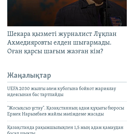
Шекара қызметі журналист Лұқпан
Ахмедияровты елден шығармады.
Оған қарсы шағым жазған кім?
Жаңалықтар
UEFA 2030 жылғы әлем кубогына бойкот жариялау
идеясынан бас тартпайды
"Жосықсыз ұстау". Қазақстанның адам құқығы бюросы
Ермек Нарымбаев жайлы мәлімдеме жасады
Қазақстанда рақымшылықпен 1,5 мың адам қамаудан
босап шықты