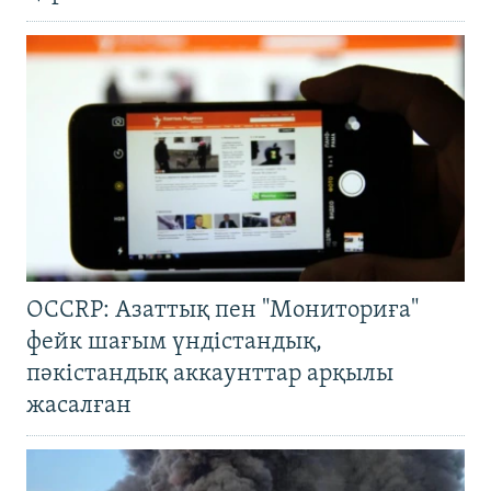
OCCRP: Азаттық пен "Мониториға"
фейк шағым үндістандық,
пәкістандық аккаунттар арқылы
жасалған