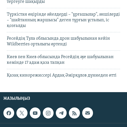
тергеуге шақырды
Түркістан өңірінде әйелдерді – "ұрғашылар", әншілерді
– "шайтанның жаршысы" деген тұрғын ұсталып, іс
қозғалды
Ресейдің Тула облысында дрон шабуылынан кейін
Wildberries орталығы өртенді
Киев пен Киев облысында Ресейдің әуе шабуылынан
кемінде 17 адам қаза тапқан
Қазақ кинорежиссері Ардақ Әмірқұлов дүниеден өтті
ЖАЗЫЛЫҢЫЗ