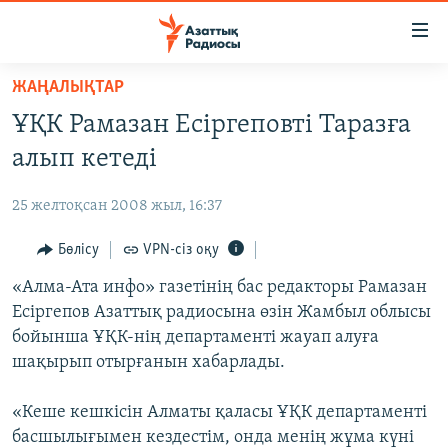
Accessibility
links
Skip
ЖАҢАЛЫҚТАР
to
ЖАҢАЛЫҚТАР
ҰҚК Рамазан Есіргеповті Таразға
main
САЯСАТ
content
алып кетеді
AZATTYQTV
Skip
to
25 желтоқсан 2008 жыл, 16:37
ҚАҢТАР ОҚИҒАСЫ
main
АДАМ ҚҰҚЫҚТАРЫ
Бөлісу
VPN-сіз оқу
Navigation
Skip
ӘЛЕУМЕТ
«Алма-Ата инфо» газетінің бас редакторы Рамазан
to
Есіргепов Азаттық радиосына өзін Жамбыл облысы
ӘЛЕМ
Search
бойынша ҰҚК-нің департаменті жауап алуға
АРНАЙЫ ЖОБАЛАР
шақырып отырғанын хабарлады.
Русский
«Кеше кешкісін Алматы қаласы ҰҚК департаменті
басшылығымен кездестім, онда менің жұма күні