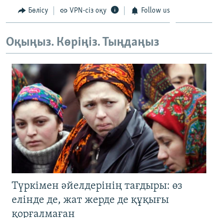
Бөлісу
VPN-сіз оқу
Follow us
Оқыңыз. Көріңіз. Тыңдаңыз
Түркімен әйелдерінің тағдыры: өз
елінде де, жат жерде де құқығы
қорғалмаған