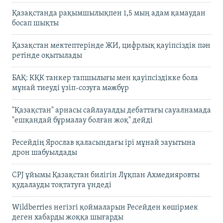
Қазақстанда рақымшылықпен 1,5 мың адам қамаудан
босап шықты
Қазақстан мектептерінде ЖИ, цифрлық қауіпсіздік пән
ретінде оқытылады
БАҚ: КҚК танкер тапшылығы мен қауіпсіздікке бола
мұнай тиеуді үзіп-созуға мәжбүр
"Қазақстан" арнасы сайлауалды дебаттағы сауалнамада
"ешқандай бұрмалау болған жоқ" дейді
Ресейдің Ярослав қаласындағы ірі мұнай зауытына
дрон шабуылдады
CPJ ұйымы Қазақстан билігін Лұқпан Ахмедияровты
қудалауды тоқтатуға үндеді
Wildberries негізгі қоймаларын Ресейден көшірмек
деген хабарды жоққа шығарды