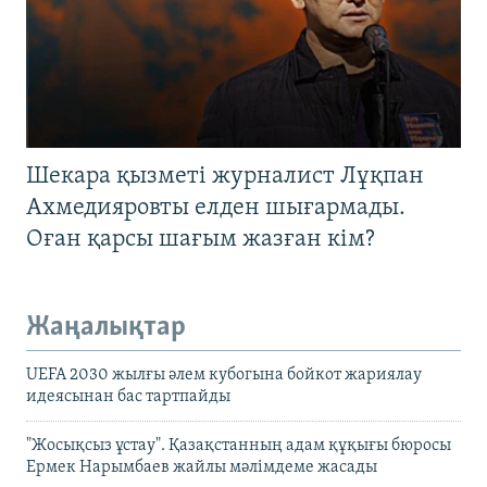
Шекара қызметі журналист Лұқпан
Ахмедияровты елден шығармады.
Оған қарсы шағым жазған кім?
Жаңалықтар
UEFA 2030 жылғы әлем кубогына бойкот жариялау
идеясынан бас тартпайды
"Жосықсыз ұстау". Қазақстанның адам құқығы бюросы
Ермек Нарымбаев жайлы мәлімдеме жасады