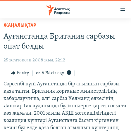
Accessibility
links
Skip
ЖАҢАЛЫҚТАР
to
ЖАҢАЛЫҚТАР
Ауғанстанда Британия сарбазы
main
САЯСАТ
content
опат болды
AZATTYQTV
Skip
to
25 желтоқсан 2008 жыл, 22:12
ҚАҢТАР ОҚИҒАСЫ
main
АДАМ ҚҰҚЫҚТАРЫ
Бөлісу
VPN-сіз оқу
Navigation
Skip
ӘЛЕУМЕТ
Сәрсенбі күні Ауғанстанда бір ағылшын сарбазы
to
қаза тапты. Британия қорғаныс министрлігінің
ӘЛЕМ
Search
хабарлауынша, әлгі сарбаз Хелманд өлкесінің
АРНАЙЫ ЖОБАЛАР
Лашкар Гах ауданында бүлікшілерге қарсы соғыста
көз жұмған. 2001 жылы АҚШ жетекшілігіндегі
Русский
коалиция күштері Ауғанстанға басып кіргеннен
кейін бұл елде қаза болған ағылшын күштерінің