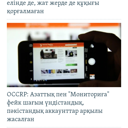
елінде де, жат жерде де құқығы
қорғалмаған
OCCRP: Азаттық пен "Мониториға"
фейк шағым үндістандық,
пәкістандық аккаунттар арқылы
жасалған