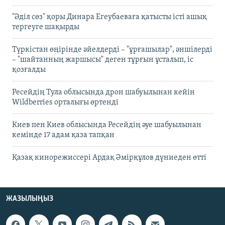
"Әділ сөз" қоры Динара Егеубаеваға қатысты істі ашық
тергеуге шақырды
Түркістан өңірінде әйелдерді – "ұрғашылар", әншілерді
– "шайтанның жаршысы" деген тұрғын ұсталып, іс
қозғалды
Ресейдің Тула облысында дрон шабуылынан кейін
Wildberries орталығы өртенді
Киев пен Киев облысында Ресейдің әуе шабуылынан
кемінде 17 адам қаза тапқан
Қазақ кинорежиссері Ардақ Әмірқұлов дүниеден өтті
ЖАЗЫЛЫҢЫЗ