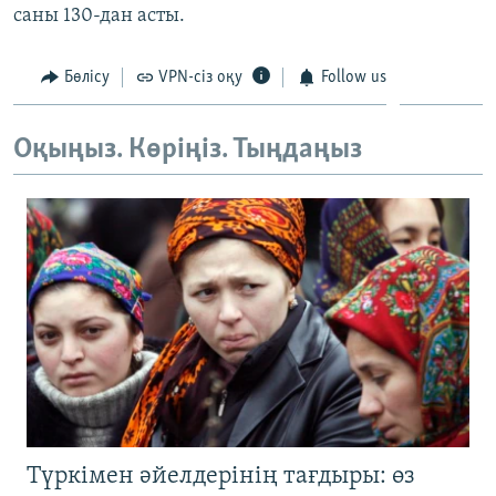
саны 130-дан асты.
ЖАЗЫЛЫҢЫЗ
Бөлісу
VPN-сіз оқу
Follow us
Басқа тілдерде
Оқыңыз. Көріңіз. Тыңдаңыз
Түркімен әйелдерінің тағдыры: өз